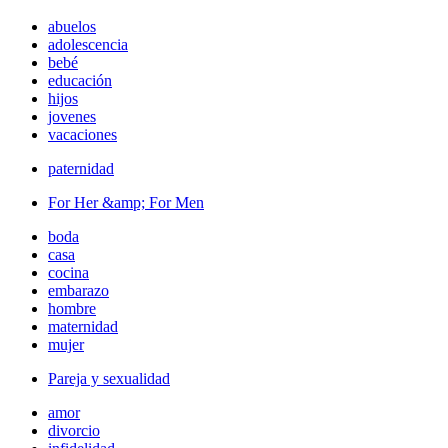
abuelos
adolescencia
bebé
educación
hijos
jovenes
vacaciones
paternidad
For Her &amp; For Men
boda
casa
cocina
embarazo
hombre
maternidad
mujer
Pareja y sexualidad
amor
divorcio