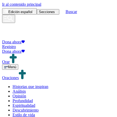
Ir al contenido principal
Buscar
Edición
español
Secciones
Dona ahora
Registro
Dona ahora
Orar
Menú
Oraciones
Historias que inspiran
Análisis
Opinión
Profundidad
Espiritualidad
Descubrimiento
Estilo de vida