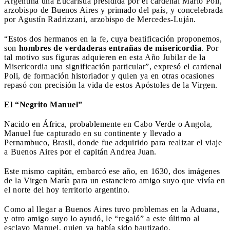
Argentina una Eucaristía presidida por el cardenal Mario Poli,
arzobispo de Buenos Aires y primado del país, y concelebrada
por Agustín Radrizzani, arzobispo de Mercedes-Luján.
“Estos dos hermanos en la fe, cuya beatificación proponemos,
son
hombres de verdaderas entrañas de misericordia
. Por
tal motivo sus figuras adquieren en esta Año Jubilar de la
Misericordia una significación particular”, expresó el cardenal
Poli, de formación historiador y quien ya en otras ocasiones
repasó con precisión la vida de estos Apóstoles de la Virgen.
El “Negrito Manuel”
Nacido en África, probablemente en Cabo Verde o Angola,
Manuel fue capturado en su continente y llevado a
Pernambuco, Brasil, donde fue adquirido para realizar el viaje
a Buenos Aires por el capitán Andrea Juan.
Este mismo capitán, embarcó ese año, en 1630, dos imágenes
de la Virgen María para un estanciero amigo suyo que vivía en
el norte del hoy territorio argentino.
Como al llegar a Buenos Aires tuvo problemas en la Aduana,
y otro amigo suyo lo ayudó, le “regaló” a este último al
esclavo Manuel, quien ya había sido bautizado.