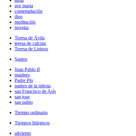
alma
ave maria
contemplación
dios
meditación
novena
Teresa de Ávila
teresa de calcuta
Teresa de Lisieux
Santos
Juan Pablo II
martires
Padre Pío
padres de la iglesia
san Francisco de Asís
san jose
san pablo
Tiempo ordinario
Tiempos litúrgicos
adviento