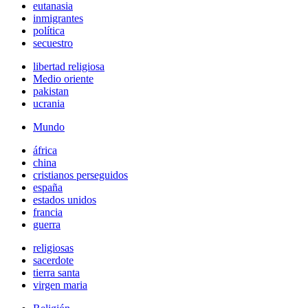
eutanasia
inmigrantes
política
secuestro
libertad religiosa
Medio oriente
pakistan
ucrania
Mundo
áfrica
china
cristianos perseguidos
españa
estados unidos
francia
guerra
religiosas
sacerdote
tierra santa
virgen maria