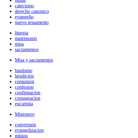
biblia
catecismo
derecho canonico
evangelio
nuevo testamento
liturgia
matrimonio
misa
sacramentos
Misa y sacramentos
bautismo
bendición
comunion
confesion
confirmacion
consagracion
eucaristia
Misionero
conversion
evangelizacion
mision