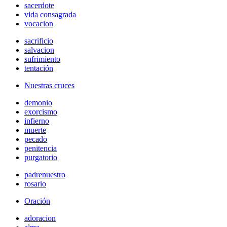
sacerdote
vida consagrada
vocacion
sacrificio
salvacion
sufrimiento
tentación
Nuestras cruces
demonio
exorcismo
infierno
muerte
pecado
penitencia
purgatorio
padrenuestro
rosario
Oración
adoracion