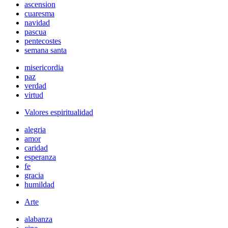
ascension
cuaresma
navidad
pascua
pentecostes
semana santa
misericordia
paz
verdad
virtud
Valores espiritualidad
alegria
amor
caridad
esperanza
fe
gracia
humildad
Arte
alabanza