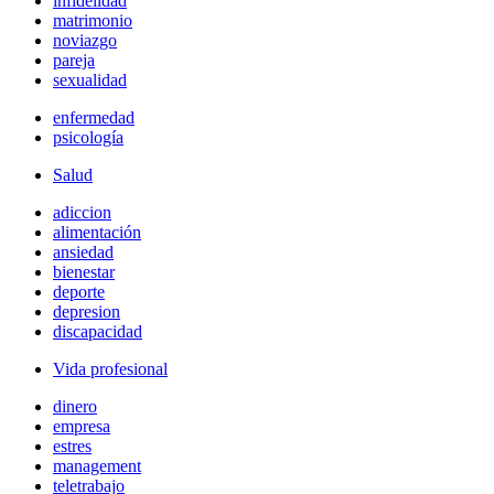
infidelidad
matrimonio
noviazgo
pareja
sexualidad
enfermedad
psicología
Salud
adiccion
alimentación
ansiedad
bienestar
deporte
depresion
discapacidad
Vida profesional
dinero
empresa
estres
management
teletrabajo