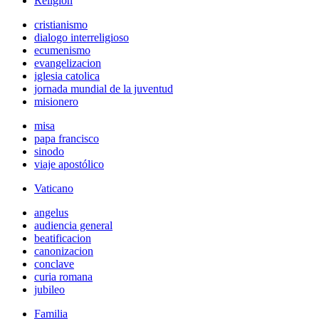
Religión
cristianismo
dialogo interreligioso
ecumenismo
evangelizacion
iglesia catolica
jornada mundial de la juventud
misionero
misa
papa francisco
sinodo
viaje apostólico
Vaticano
angelus
audiencia general
beatificacion
canonizacion
conclave
curia romana
jubileo
Familia