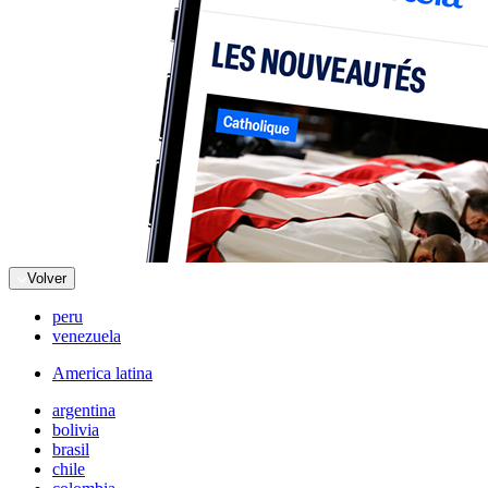
Volver
peru
venezuela
America latina
argentina
bolivia
brasil
chile