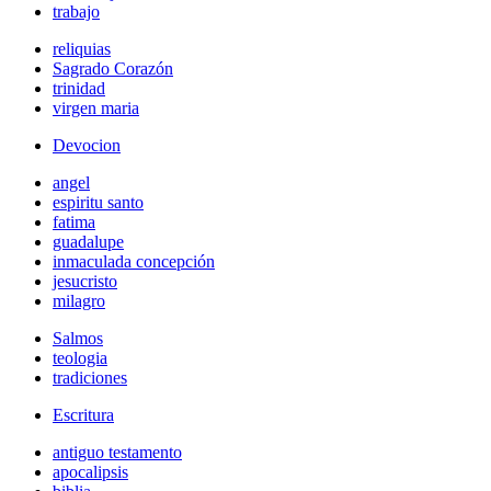
trabajo
reliquias
Sagrado Corazón
trinidad
virgen maria
Devocion
angel
espiritu santo
fatima
guadalupe
inmaculada concepción
jesucristo
milagro
Salmos
teologia
tradiciones
Escritura
antiguo testamento
apocalipsis