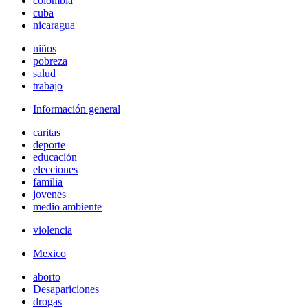
colombia
cuba
nicaragua
niños
pobreza
salud
trabajo
Información general
caritas
deporte
educación
elecciones
familia
jovenes
medio ambiente
violencia
Mexico
aborto
Desapariciones
drogas