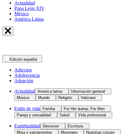
Actualidad
Papa Leon XIV
México
América Latina
Edición
español
Adiccion
Adolescencia
Adopción
Actualidad
America latina
Información general
Mexico
Mundo
Religión
Vaticano
Estilo de vida
Familia
For Her &amp; For Men
Pareja y sexualidad
Salud
Vida profesional
Espiritualidad
Devocion
Escritura
Misa y sacramentos
Misionero
Nuestras cruces