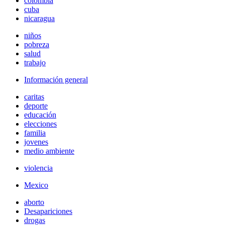
colombia
cuba
nicaragua
niños
pobreza
salud
trabajo
Información general
caritas
deporte
educación
elecciones
familia
jovenes
medio ambiente
violencia
Mexico
aborto
Desapariciones
drogas