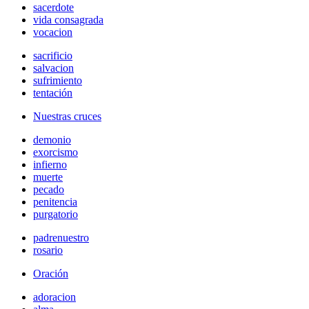
sacerdote
vida consagrada
vocacion
sacrificio
salvacion
sufrimiento
tentación
Nuestras cruces
demonio
exorcismo
infierno
muerte
pecado
penitencia
purgatorio
padrenuestro
rosario
Oración
adoracion