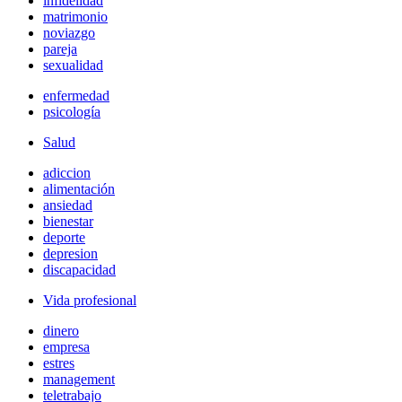
infidelidad
matrimonio
noviazgo
pareja
sexualidad
enfermedad
psicología
Salud
adiccion
alimentación
ansiedad
bienestar
deporte
depresion
discapacidad
Vida profesional
dinero
empresa
estres
management
teletrabajo