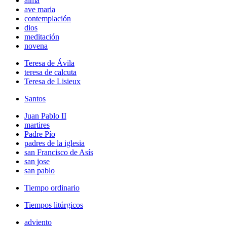
alma
ave maria
contemplación
dios
meditación
novena
Teresa de Ávila
teresa de calcuta
Teresa de Lisieux
Santos
Juan Pablo II
martires
Padre Pío
padres de la iglesia
san Francisco de Asís
san jose
san pablo
Tiempo ordinario
Tiempos litúrgicos
adviento