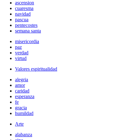
ascension
cuaresma
navidad
pascua
pentecostes
semana santa
misericordia
paz
verdad
virtud
Valores espiritualidad
alegria
amor
caridad
esperanza
fe
gracia
humildad
Arte
alabanza