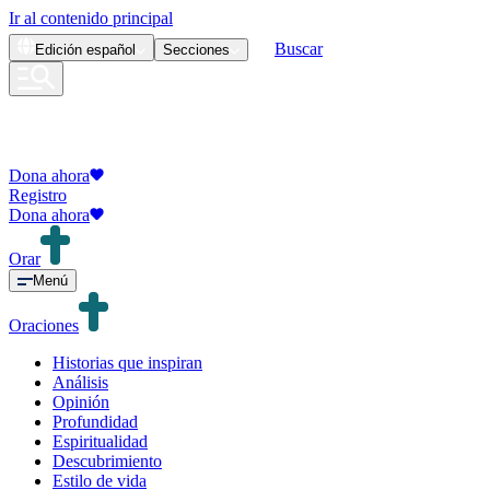
Ir al contenido principal
Buscar
Edición
español
Secciones
Dona ahora
Registro
Dona ahora
Orar
Menú
Oraciones
Historias que inspiran
Análisis
Opinión
Profundidad
Espiritualidad
Descubrimiento
Estilo de vida