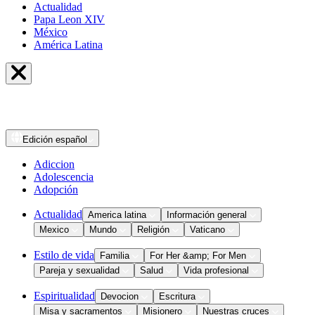
Actualidad
Papa Leon XIV
México
América Latina
Edición
español
Adiccion
Adolescencia
Adopción
Actualidad
America latina
Información general
Mexico
Mundo
Religión
Vaticano
Estilo de vida
Familia
For Her &amp; For Men
Pareja y sexualidad
Salud
Vida profesional
Espiritualidad
Devocion
Escritura
Misa y sacramentos
Misionero
Nuestras cruces