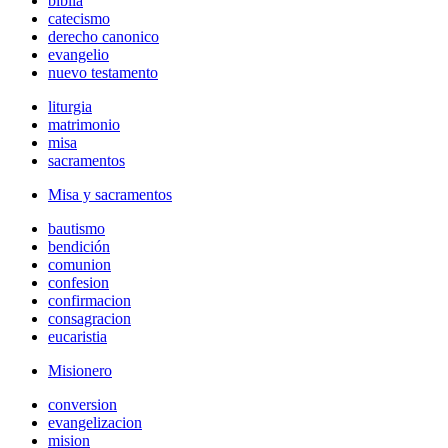
biblia
catecismo
derecho canonico
evangelio
nuevo testamento
liturgia
matrimonio
misa
sacramentos
Misa y sacramentos
bautismo
bendición
comunion
confesion
confirmacion
consagracion
eucaristia
Misionero
conversion
evangelizacion
mision