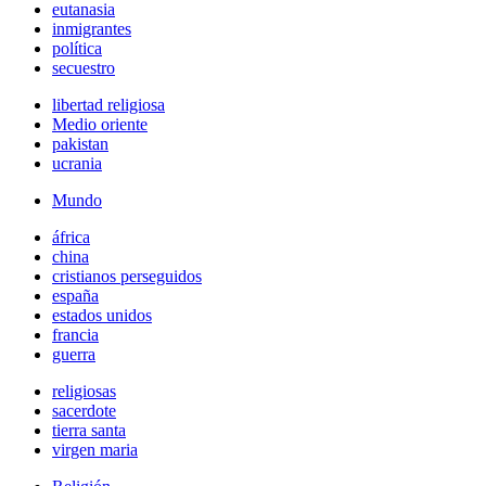
eutanasia
inmigrantes
política
secuestro
libertad religiosa
Medio oriente
pakistan
ucrania
Mundo
áfrica
china
cristianos perseguidos
españa
estados unidos
francia
guerra
religiosas
sacerdote
tierra santa
virgen maria