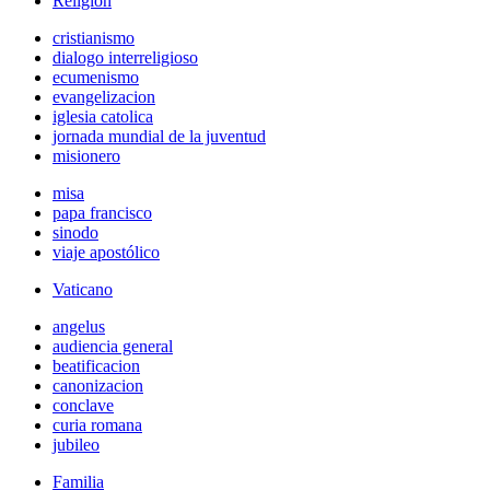
Religión
cristianismo
dialogo interreligioso
ecumenismo
evangelizacion
iglesia catolica
jornada mundial de la juventud
misionero
misa
papa francisco
sinodo
viaje apostólico
Vaticano
angelus
audiencia general
beatificacion
canonizacion
conclave
curia romana
jubileo
Familia