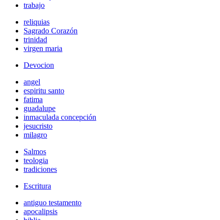
trabajo
reliquias
Sagrado Corazón
trinidad
virgen maria
Devocion
angel
espiritu santo
fatima
guadalupe
inmaculada concepción
jesucristo
milagro
Salmos
teologia
tradiciones
Escritura
antiguo testamento
apocalipsis