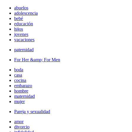
abuelos
adolescencia
bebé
educación
hijos
jovenes
vacaciones
paternidad
For Her &amp; For Men
boda
casa
cocina
embarazo
hombre
maternidad
mujer
Pareja y sexualidad
amor
divorcio