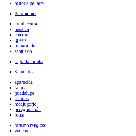
historia del arte
Patrimonio
arquitectura
basilica
catedral
iglesia
monasterio
santuario
sagrada familia
Santuario
aparecida
fatima
guadalupe
lourdes
medjugorje
peregrinación
roma
turismo religioso
vaticano