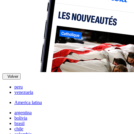
Volver
peru
venezuela
America latina
argentina
bolivia
brasil
chile