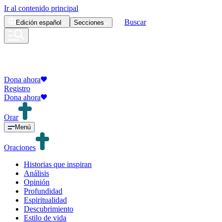
Ir al contenido principal
Buscar
Edición
español
Secciones
Dona ahora
Registro
Dona ahora
Orar
Menú
Oraciones
Historias que inspiran
Análisis
Opinión
Profundidad
Espiritualidad
Descubrimiento
Estilo de vida