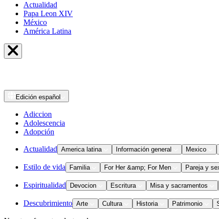
Actualidad
Papa Leon XIV
México
América Latina
Edición
español
Adiccion
Adolescencia
Adopción
Actualidad
America latina
Información general
Mexico
Estilo de vida
Familia
For Her &amp; For Men
Pareja y se
Espiritualidad
Devocion
Escritura
Misa y sacramentos
Descubrimiento
Arte
Cultura
Historia
Patrimonio