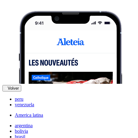
Volver
peru
venezuela
America latina
argentina
bolivia
brasil