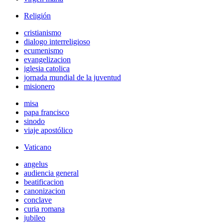
Religión
cristianismo
dialogo interreligioso
ecumenismo
evangelizacion
iglesia catolica
jornada mundial de la juventud
misionero
misa
papa francisco
sinodo
viaje apostólico
Vaticano
angelus
audiencia general
beatificacion
canonizacion
conclave
curia romana
jubileo