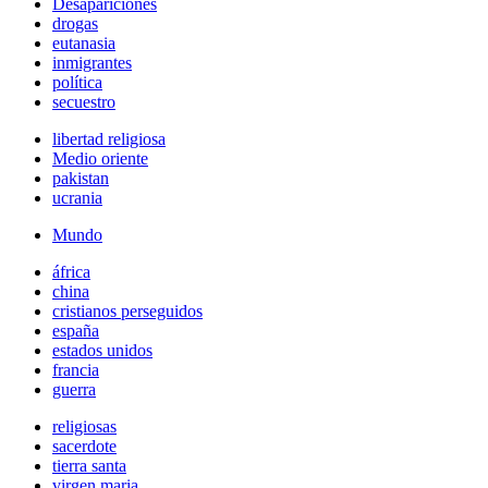
Desapariciones
drogas
eutanasia
inmigrantes
política
secuestro
libertad religiosa
Medio oriente
pakistan
ucrania
Mundo
áfrica
china
cristianos perseguidos
españa
estados unidos
francia
guerra
religiosas
sacerdote
tierra santa
virgen maria