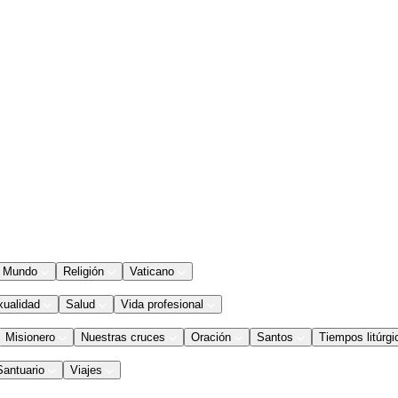
Mundo
Religión
Vaticano
xualidad
Salud
Vida profesional
Misionero
Nuestras cruces
Oración
Santos
Tiempos litúrgi
Santuario
Viajes