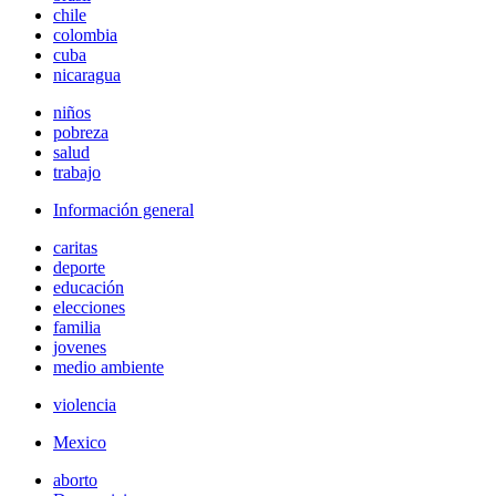
chile
colombia
cuba
nicaragua
niños
pobreza
salud
trabajo
Información general
caritas
deporte
educación
elecciones
familia
jovenes
medio ambiente
violencia
Mexico
aborto