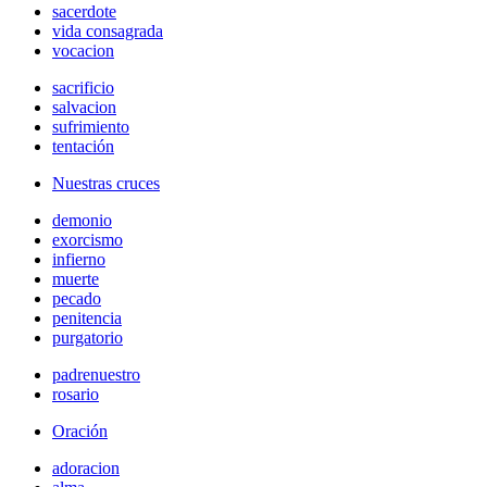
sacerdote
vida consagrada
vocacion
sacrificio
salvacion
sufrimiento
tentación
Nuestras cruces
demonio
exorcismo
infierno
muerte
pecado
penitencia
purgatorio
padrenuestro
rosario
Oración
adoracion