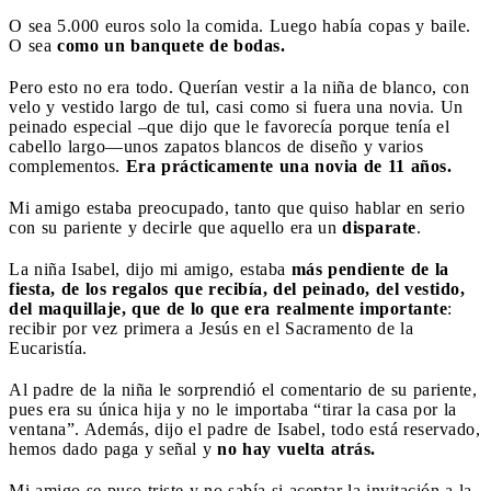
O sea 5.000 euros solo la comida. Luego había copas y baile.
O sea
como un banquete de bodas.
Pero esto no era todo. Querían vestir a la niña de blanco, con
velo y vestido largo de tul, casi como si fuera una novia. Un
peinado especial –que dijo que le favorecía porque tenía el
cabello largo—unos zapatos blancos de diseño y varios
complementos.
Era prácticamente una novia de 11 años.
Mi amigo estaba preocupado, tanto que quiso hablar en serio
con su pariente y decirle que aquello era un
disparate
.
La niña Isabel, dijo mi amigo, estaba
más pendiente de la
fiesta, de los regalos que recibía, del peinado, del vestido,
del maquillaje, que de lo que era realmente importante
:
recibir por vez primera a Jesús en el Sacramento de la
Eucaristía.
Al padre de la niña le sorprendió el comentario de su pariente,
pues era su única hija y no le importaba “tirar la casa por la
ventana”. Además, dijo el padre de Isabel, todo está reservado,
hemos dado paga y señal y
no hay vuelta atrás.
Mi amigo se puso triste y no sabía si aceptar la invitación a la