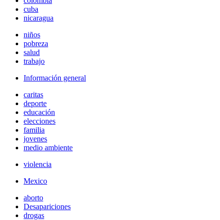
colombia
cuba
nicaragua
niños
pobreza
salud
trabajo
Información general
caritas
deporte
educación
elecciones
familia
jovenes
medio ambiente
violencia
Mexico
aborto
Desapariciones
drogas