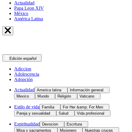
Actualidad
Papa Leon XIV
México
América Latina
Edición
español
Adiccion
Adolescencia
Adopción
Actualidad
America latina
Información general
Mexico
Mundo
Religión
Vaticano
Estilo de vida
Familia
For Her &amp; For Men
Pareja y sexualidad
Salud
Vida profesional
Espiritualidad
Devocion
Escritura
Misa y sacramentos
Misionero
Nuestras cruces