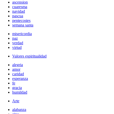
ascension
cuaresma
navidad
pascua
pentecostes
semana santa
misericordia
paz
verdad
virtud
Valores espiritualidad
alegria
amor
caridad
esperanza
fe
gracia
humildad
Arte
alabanza