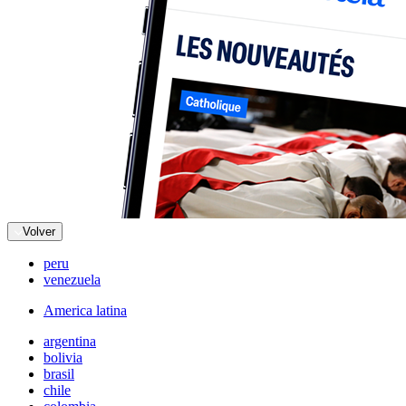
Volver
peru
venezuela
America latina
argentina
bolivia
brasil
chile