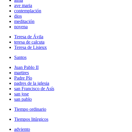
alma
ave maria
contemplación
dios
meditación
novena
Teresa de Ávila
teresa de calcuta
Teresa de Lisieux
Santos
Juan Pablo II
martires
Padre Pío
padres de la iglesia
san Francisco de Asís
san jose
san pablo
Tiempo ordinario
Tiempos litúrgicos
adviento