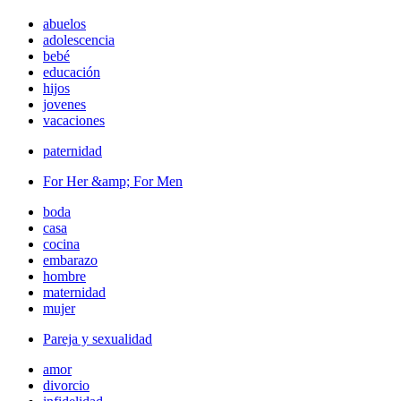
abuelos
adolescencia
bebé
educación
hijos
jovenes
vacaciones
paternidad
For Her &amp; For Men
boda
casa
cocina
embarazo
hombre
maternidad
mujer
Pareja y sexualidad
amor
divorcio