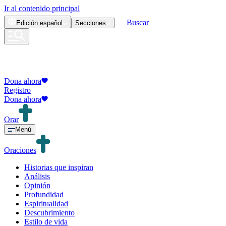
Ir al contenido principal
Buscar
Edición
español
Secciones
Dona ahora
Registro
Dona ahora
Orar
Menú
Oraciones
Historias que inspiran
Análisis
Opinión
Profundidad
Espiritualidad
Descubrimiento
Estilo de vida