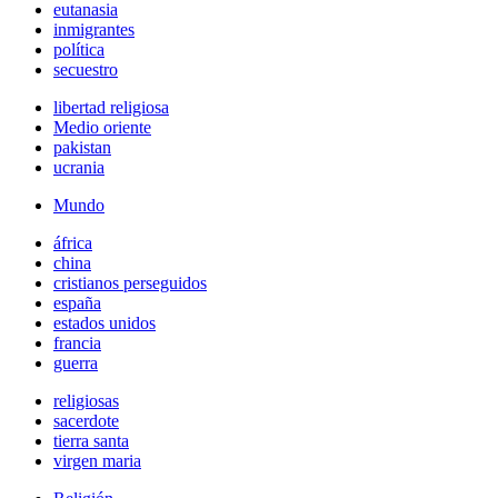
eutanasia
inmigrantes
política
secuestro
libertad religiosa
Medio oriente
pakistan
ucrania
Mundo
áfrica
china
cristianos perseguidos
españa
estados unidos
francia
guerra
religiosas
sacerdote
tierra santa
virgen maria