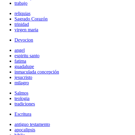
trabajo
reliquias
Sagrado Corazón
trinidad
virgen maria
Devocion
angel
espiritu santo
fatima
guadalupe
inmaculada concepción
jesucristo
milagro
Salmos
teologia
tradiciones
Escritura
antiguo testamento
apocalipsis