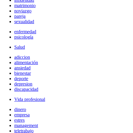
infidelidad
matrimonio
noviazgo
pareja
sexualidad
enfermedad
psicología
Salud
adiccion
alimentación
ansiedad
bienestar
deporte
depresion
discapacidad
Vida profesional
dinero
empresa
estres
management
teletrabajo