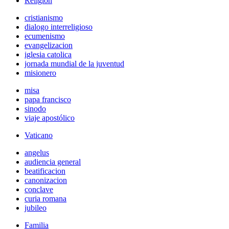
Religión
cristianismo
dialogo interreligioso
ecumenismo
evangelizacion
iglesia catolica
jornada mundial de la juventud
misionero
misa
papa francisco
sinodo
viaje apostólico
Vaticano
angelus
audiencia general
beatificacion
canonizacion
conclave
curia romana
jubileo
Familia