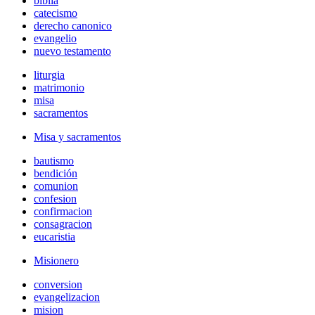
biblia
catecismo
derecho canonico
evangelio
nuevo testamento
liturgia
matrimonio
misa
sacramentos
Misa y sacramentos
bautismo
bendición
comunion
confesion
confirmacion
consagracion
eucaristia
Misionero
conversion
evangelizacion
mision