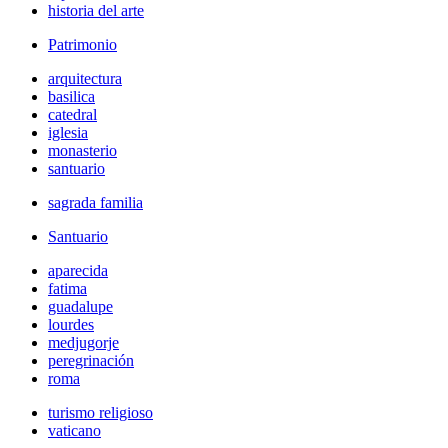
historia del arte
Patrimonio
arquitectura
basilica
catedral
iglesia
monasterio
santuario
sagrada familia
Santuario
aparecida
fatima
guadalupe
lourdes
medjugorje
peregrinación
roma
turismo religioso
vaticano