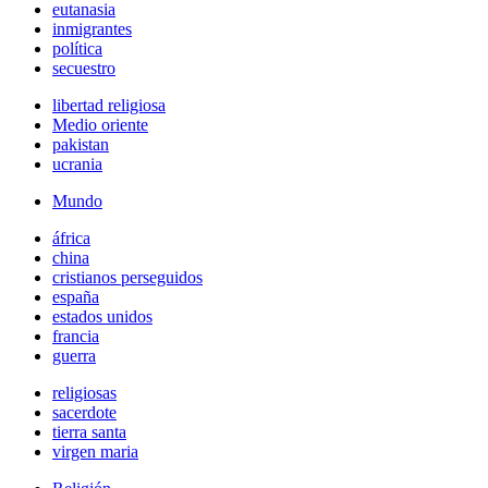
eutanasia
inmigrantes
política
secuestro
libertad religiosa
Medio oriente
pakistan
ucrania
Mundo
áfrica
china
cristianos perseguidos
españa
estados unidos
francia
guerra
religiosas
sacerdote
tierra santa
virgen maria