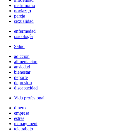
infidelidad
matrimonio
noviazgo
pareja
sexualidad
enfermedad
psicología
Salud
adiccion
alimentación
ansiedad
bienestar
deporte
depresion
discapacidad
Vida profesional
dinero
empresa
estres
management
teletrabajo