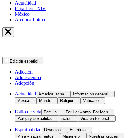
Actualidad
Papa Leon XIV
México
América Latina
Edición
español
Adiccion
Adolescencia
Adopción
Actualidad
America latina
Información general
Mexico
Mundo
Religión
Vaticano
Estilo de vida
Familia
For Her &amp; For Men
Pareja y sexualidad
Salud
Vida profesional
Espiritualidad
Devocion
Escritura
Misa y sacramentos
Misionero
Nuestras cruces