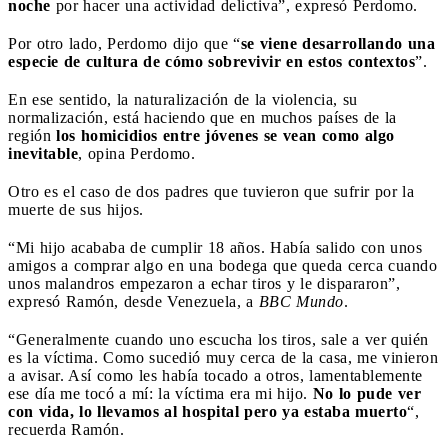
noche
por hacer una actividad delictiva”, expresó Perdomo.
Por otro lado, Perdomo dijo que “
se viene desarrollando una
especie de cultura de cómo sobrevivir en estos contextos
”.
En ese sentido, la naturalización de la violencia, su
normalización, está haciendo que en muchos países de la
región
los homicidios entre jóvenes se vean como algo
inevitable
, opina Perdomo.
Otro es el caso de dos padres que tuvieron que sufrir por la
muerte de sus hijos.
“Mi hijo acababa de cumplir 18 años. Había salido con unos
amigos a comprar algo en una bodega que queda cerca cuando
unos malandros empezaron a echar tiros y le dispararon”,
expresó Ramón, desde Venezuela, a
BBC Mundo
.
“Generalmente cuando uno escucha los tiros, sale a ver quién
es la víctima. Como sucedió muy cerca de la casa, me vinieron
a avisar. Así como les había tocado a otros, lamentablemente
ese día me tocó a mí: la víctima era mi hijo.
No lo pude ver
con vida, lo llevamos al hospital pero ya estaba muerto
“,
recuerda Ramón.