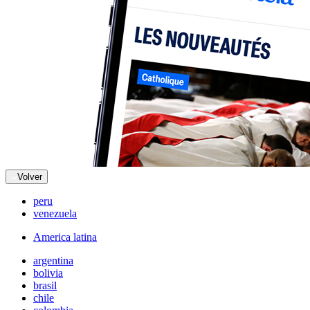
Volver
peru
venezuela
America latina
argentina
bolivia
brasil
chile