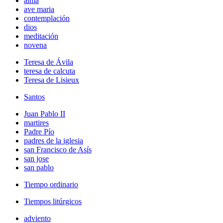
alma
ave maria
contemplación
dios
meditación
novena
Teresa de Ávila
teresa de calcuta
Teresa de Lisieux
Santos
Juan Pablo II
martires
Padre Pío
padres de la iglesia
san Francisco de Asís
san jose
san pablo
Tiempo ordinario
Tiempos litúrgicos
adviento