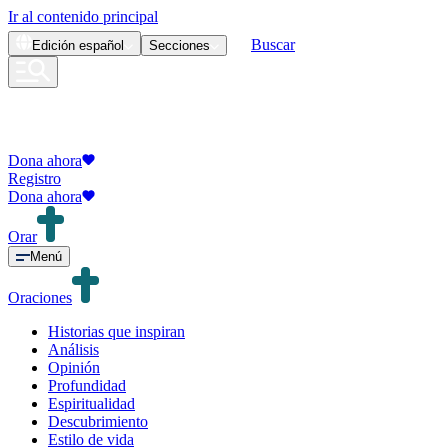
Ir al contenido principal
Buscar
Edición
español
Secciones
Dona ahora
Registro
Dona ahora
Orar
Menú
Oraciones
Historias que inspiran
Análisis
Opinión
Profundidad
Espiritualidad
Descubrimiento
Estilo de vida