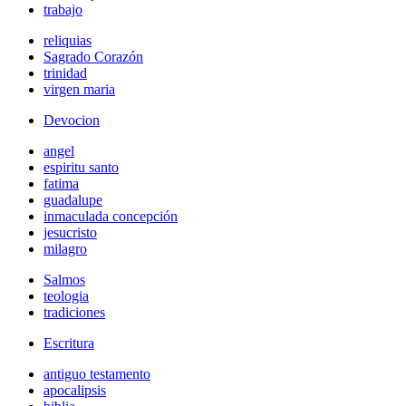
trabajo
reliquias
Sagrado Corazón
trinidad
virgen maria
Devocion
angel
espiritu santo
fatima
guadalupe
inmaculada concepción
jesucristo
milagro
Salmos
teologia
tradiciones
Escritura
antiguo testamento
apocalipsis