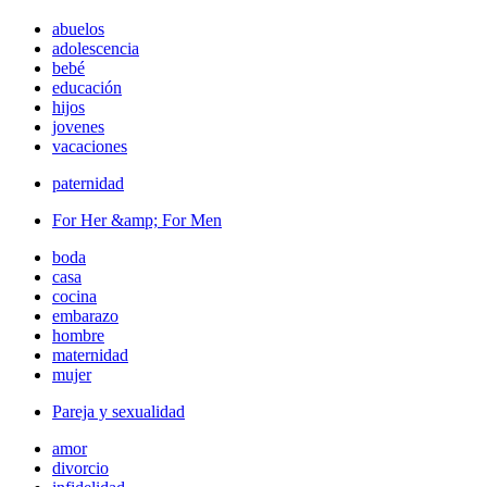
abuelos
adolescencia
bebé
educación
hijos
jovenes
vacaciones
paternidad
For Her &amp; For Men
boda
casa
cocina
embarazo
hombre
maternidad
mujer
Pareja y sexualidad
amor
divorcio