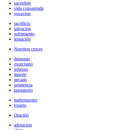
sacerdote
vida consagrada
vocacion
sacrificio
salvacion
sufrimiento
tentación
Nuestras cruces
demonio
exorcismo
infierno
muerte
pecado
penitencia
purgatorio
padrenuestro
rosario
Oración
adoracion