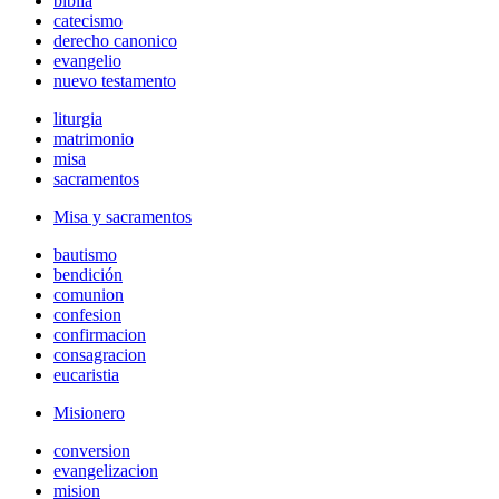
biblia
catecismo
derecho canonico
evangelio
nuevo testamento
liturgia
matrimonio
misa
sacramentos
Misa y sacramentos
bautismo
bendición
comunion
confesion
confirmacion
consagracion
eucaristia
Misionero
conversion
evangelizacion
mision