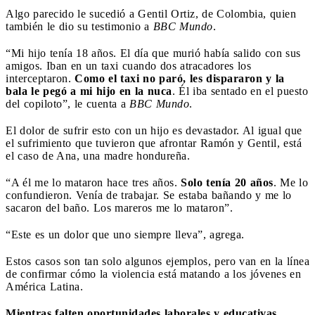
Algo parecido le sucedió a Gentil Ortiz, de Colombia, quien
también le dio su testimonio a
BBC Mundo
.
“Mi hijo tenía 18 años. El día que murió había salido con sus
amigos. Iban en un taxi cuando dos atracadores los
interceptaron.
Como el taxi no paró, les dispararon y la
bala le pegó a mi hijo en la nuca
. Él iba sentado en el puesto
del copiloto”, le cuenta a
BBC Mundo
.
El dolor de sufrir esto con un hijo es devastador. Al igual que
el sufrimiento que tuvieron que afrontar Ramón y Gentil, está
el caso de Ana, una madre hondureña.
“A él me lo mataron hace tres años.
Solo tenía 20 años
. Me lo
confundieron. Venía de trabajar. Se estaba bañando y me lo
sacaron del baño. Los mareros me lo mataron”.
“Este es un dolor que uno siempre lleva”, agrega.
Estos casos son tan solo algunos ejemplos, pero van en la línea
de confirmar cómo la violencia está matando a los jóvenes en
América Latina.
Mientras falten oportunidades laborales y educativas,