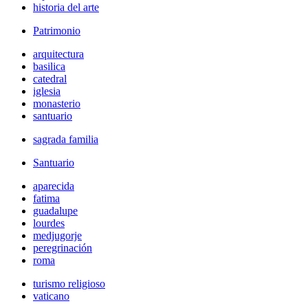
historia del arte
Patrimonio
arquitectura
basilica
catedral
iglesia
monasterio
santuario
sagrada familia
Santuario
aparecida
fatima
guadalupe
lourdes
medjugorje
peregrinación
roma
turismo religioso
vaticano