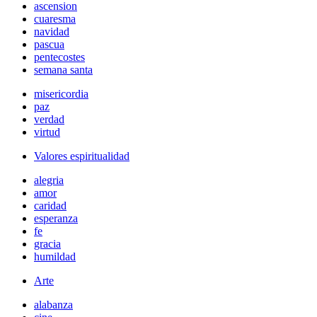
ascension
cuaresma
navidad
pascua
pentecostes
semana santa
misericordia
paz
verdad
virtud
Valores espiritualidad
alegria
amor
caridad
esperanza
fe
gracia
humildad
Arte
alabanza