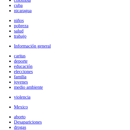
colombia
cuba
nicaragua
niños
pobreza
salud
trabajo
Información general
caritas
deporte
educación
elecciones
familia
jovenes
medio ambiente
violencia
Mexico
aborto
Desapariciones
drogas