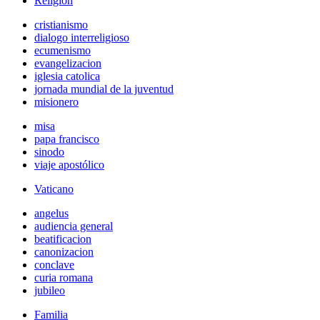
Religión
cristianismo
dialogo interreligioso
ecumenismo
evangelizacion
iglesia catolica
jornada mundial de la juventud
misionero
misa
papa francisco
sinodo
viaje apostólico
Vaticano
angelus
audiencia general
beatificacion
canonizacion
conclave
curia romana
jubileo
Familia