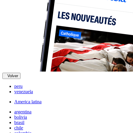
Volver
peru
venezuela
America latina
argentina
bolivia
brasil
chile