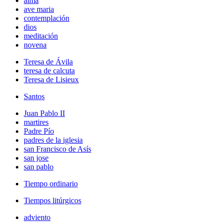
alma
ave maria
contemplación
dios
meditación
novena
Teresa de Ávila
teresa de calcuta
Teresa de Lisieux
Santos
Juan Pablo II
martires
Padre Pío
padres de la iglesia
san Francisco de Asís
san jose
san pablo
Tiempo ordinario
Tiempos litúrgicos
adviento