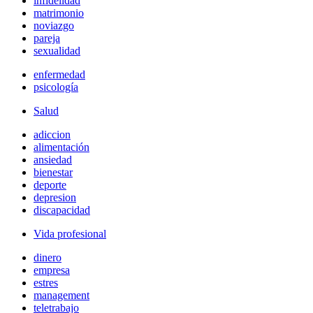
infidelidad
matrimonio
noviazgo
pareja
sexualidad
enfermedad
psicología
Salud
adiccion
alimentación
ansiedad
bienestar
deporte
depresion
discapacidad
Vida profesional
dinero
empresa
estres
management
teletrabajo