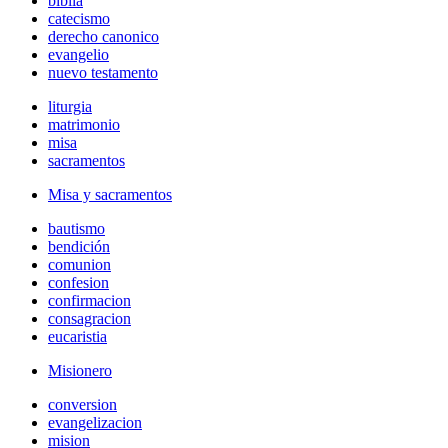
biblia
catecismo
derecho canonico
evangelio
nuevo testamento
liturgia
matrimonio
misa
sacramentos
Misa y sacramentos
bautismo
bendición
comunion
confesion
confirmacion
consagracion
eucaristia
Misionero
conversion
evangelizacion
mision