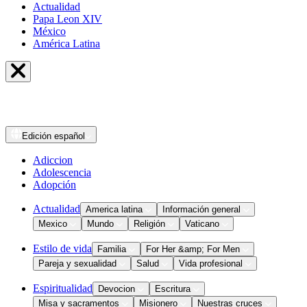
Actualidad
Papa Leon XIV
México
América Latina
Edición
español
Adiccion
Adolescencia
Adopción
Actualidad
America latina
Información general
Mexico
Mundo
Religión
Vaticano
Estilo de vida
Familia
For Her &amp; For Men
Pareja y sexualidad
Salud
Vida profesional
Espiritualidad
Devocion
Escritura
Misa y sacramentos
Misionero
Nuestras cruces