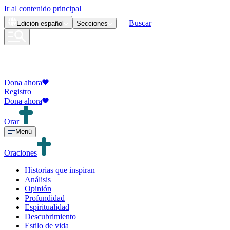
Ir al contenido principal
Buscar
Edición
español
Secciones
Dona ahora
Registro
Dona ahora
Orar
Menú
Oraciones
Historias que inspiran
Análisis
Opinión
Profundidad
Espiritualidad
Descubrimiento
Estilo de vida