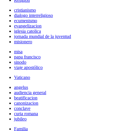
Religión
cristianismo
dialogo interreligioso
ecumenismo
evangelizacion
iglesia catolica
jornada mundial de la juventud
misionero
misa
papa francisco
sinodo
viaje apostólico
Vaticano
angelus
audiencia general
beatificacion
canonizacion
conclave
curia romana
jubileo
Familia