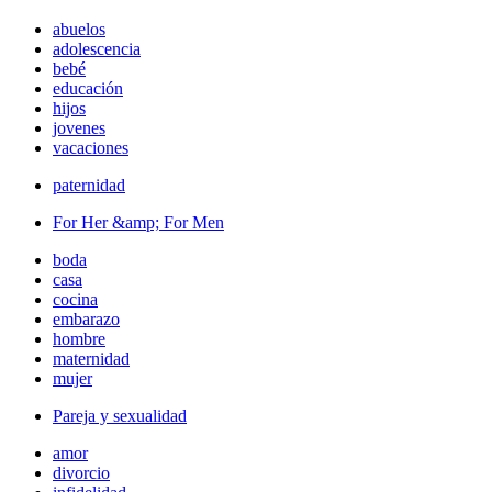
abuelos
adolescencia
bebé
educación
hijos
jovenes
vacaciones
paternidad
For Her &amp; For Men
boda
casa
cocina
embarazo
hombre
maternidad
mujer
Pareja y sexualidad
amor
divorcio