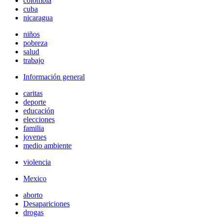
colombia
cuba
nicaragua
niños
pobreza
salud
trabajo
Información general
caritas
deporte
educación
elecciones
familia
jovenes
medio ambiente
violencia
Mexico
aborto
Desapariciones
drogas