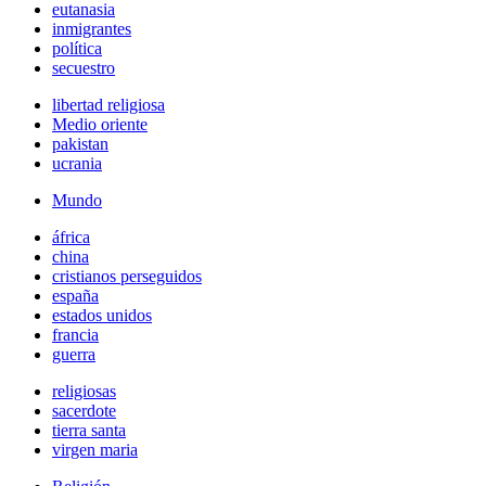
eutanasia
inmigrantes
política
secuestro
libertad religiosa
Medio oriente
pakistan
ucrania
Mundo
áfrica
china
cristianos perseguidos
españa
estados unidos
francia
guerra
religiosas
sacerdote
tierra santa
virgen maria