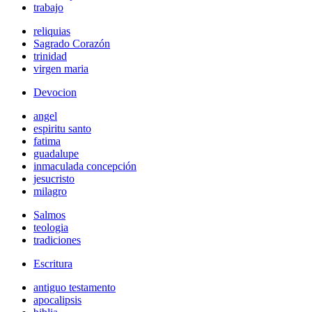
trabajo
reliquias
Sagrado Corazón
trinidad
virgen maria
Devocion
angel
espiritu santo
fatima
guadalupe
inmaculada concepción
jesucristo
milagro
Salmos
teologia
tradiciones
Escritura
antiguo testamento
apocalipsis