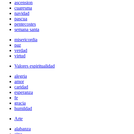
ascension
cuaresma
navidad
pascua
pentecostes
semana santa
misericordia
paz
verdad
virtud
Valores espiritualidad
alegria
amor
caridad
esperanza
fe
gracia
humildad
Arte
alabanza