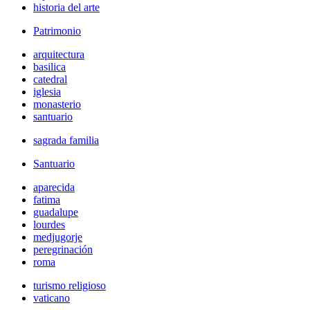
historia del arte
Patrimonio
arquitectura
basilica
catedral
iglesia
monasterio
santuario
sagrada familia
Santuario
aparecida
fatima
guadalupe
lourdes
medjugorje
peregrinación
roma
turismo religioso
vaticano