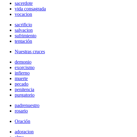
sacerdote
vida consagrada
vocacion
sacrificio
salvacion
sufrimiento
tentación
Nuestras cruces
demonio
exorcismo
infierno
muerte
pecado
penitencia
purgatorio
padrenuestro
rosario
Oración
adoracion