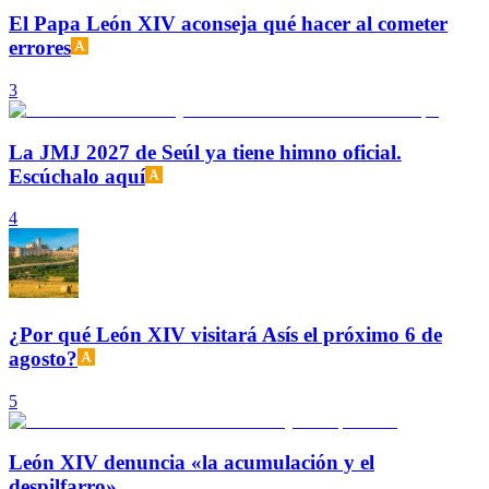
El Papa León XIV aconseja qué hacer al cometer
errores
3
La JMJ 2027 de Seúl ya tiene himno oficial.
Escúchalo aquí
4
¿Por qué León XIV visitará Asís el próximo 6 de
agosto?
5
León XIV denuncia «la acumulación y el
despilfarro»