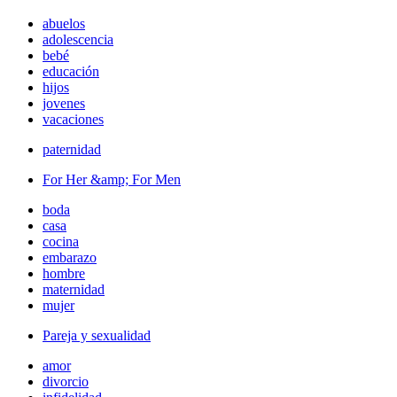
abuelos
adolescencia
bebé
educación
hijos
jovenes
vacaciones
paternidad
For Her &amp; For Men
boda
casa
cocina
embarazo
hombre
maternidad
mujer
Pareja y sexualidad
amor
divorcio