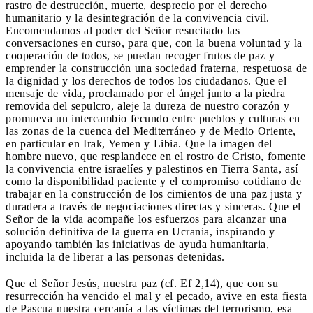
rastro de destrucción, muerte, desprecio por el derecho
humanitario y la desintegración de la convivencia civil.
Encomendamos al poder del Señor resucitado las
conversaciones en curso, para que, con la buena voluntad y la
cooperación de todos, se puedan recoger frutos de paz y
emprender la construcción una sociedad fraterna, respetuosa de
la dignidad y los derechos de todos los ciudadanos. Que el
mensaje de vida, proclamado por el ángel junto a la piedra
removida del sepulcro, aleje la dureza de nuestro corazón y
promueva un intercambio fecundo entre pueblos y culturas en
las zonas de la cuenca del Mediterráneo y de Medio Oriente,
en particular en Irak, Yemen y Libia. Que la imagen del
hombre nuevo, que resplandece en el rostro de Cristo, fomente
la convivencia entre israelíes y palestinos en Tierra Santa, así
como la disponibilidad paciente y el compromiso cotidiano de
trabajar en la construcción de los cimientos de una paz justa y
duradera a través de negociaciones directas y sinceras. Que el
Señor de la vida acompañe los esfuerzos para alcanzar una
solución definitiva de la guerra en Ucrania, inspirando y
apoyando también las iniciativas de ayuda humanitaria,
incluida la de liberar a las personas detenidas.
Que el Señor Jesús, nuestra paz (cf. Ef 2,14), que con su
resurrección ha vencido el mal y el pecado, avive en esta fiesta
de Pascua nuestra cercanía a las víctimas del terrorismo, esa