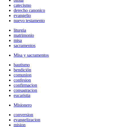
biblia
catecismo
derecho canonico
evangelio
nuevo testamento
liturgia
matrimonio
misa
sacramentos
Misa y sacramentos
bautismo
bendición
comunion
confesion
confirmacion
consagracion
eucaristia
Misionero
conversion
evangelizacion
mision