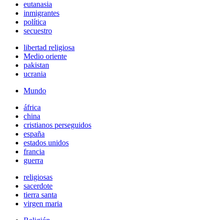
eutanasia
inmigrantes
política
secuestro
libertad religiosa
Medio oriente
pakistan
ucrania
Mundo
áfrica
china
cristianos perseguidos
españa
estados unidos
francia
guerra
religiosas
sacerdote
tierra santa
virgen maria