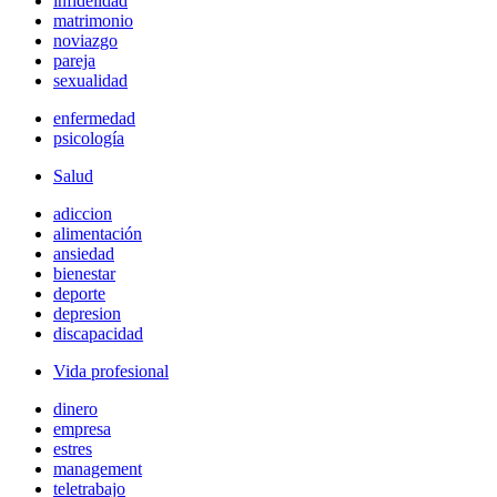
infidelidad
matrimonio
noviazgo
pareja
sexualidad
enfermedad
psicología
Salud
adiccion
alimentación
ansiedad
bienestar
deporte
depresion
discapacidad
Vida profesional
dinero
empresa
estres
management
teletrabajo