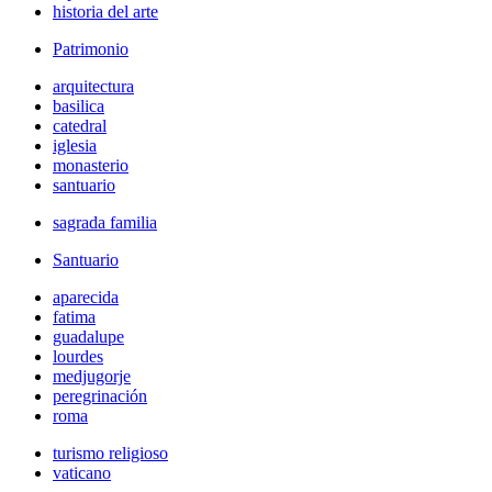
historia del arte
Patrimonio
arquitectura
basilica
catedral
iglesia
monasterio
santuario
sagrada familia
Santuario
aparecida
fatima
guadalupe
lourdes
medjugorje
peregrinación
roma
turismo religioso
vaticano