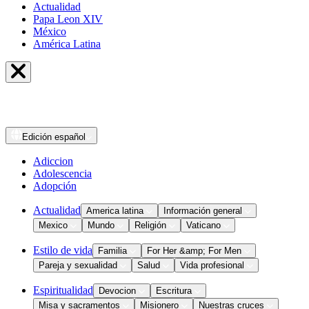
Actualidad
Papa Leon XIV
México
América Latina
Edición
español
Adiccion
Adolescencia
Adopción
Actualidad
America latina
Información general
Mexico
Mundo
Religión
Vaticano
Estilo de vida
Familia
For Her &amp; For Men
Pareja y sexualidad
Salud
Vida profesional
Espiritualidad
Devocion
Escritura
Misa y sacramentos
Misionero
Nuestras cruces