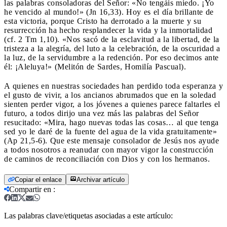
las palabras consoladoras del Señor: «No tengáis miedo. ¡Yo
he vencido al mundo!» (Jn 16,33). Hoy es el día brillante de
esta victoria, porque Cristo ha derrotado a la muerte y su
resurrección ha hecho resplandecer la vida y la inmortalidad
(cf. 2 Tm 1,10). «Nos sacó de la esclavitud a la libertad, de la
tristeza a la alegría, del luto a la celebración, de la oscuridad a
la luz, de la servidumbre a la redención. Por eso decimos ante
él: ¡Aleluya!» (Melitón de Sardes, Homilía Pascual).
A quienes en nuestras sociedades han perdido toda esperanza y
el gusto de vivir, a los ancianos abrumados que en la soledad
sienten perder vigor, a los jóvenes a quienes parece faltarles el
futuro, a todos dirijo una vez más las palabras del Señor
resucitado: «Mira, hago nuevas todas las cosas… al que tenga
sed yo le daré de la fuente del agua de la vida gratuitamente»
(Ap 21,5-6). Que este mensaje consolador de Jesús nos ayude
a todos nosotros a reanudar con mayor vigor la construcción
de caminos de reconciliación con Dios y con los hermanos.
Copiar el enlace
Archivar artículo
Compartir en
:
Las palabras clave/etiquetas asociadas a este artículo: