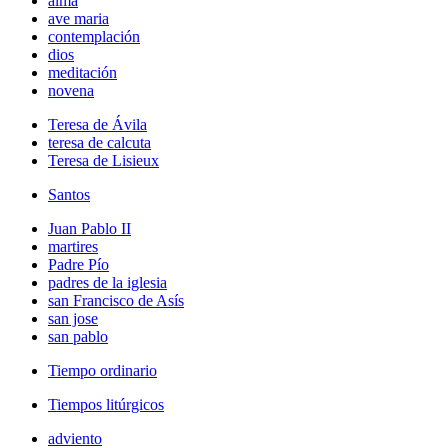
alma
ave maria
contemplación
dios
meditación
novena
Teresa de Ávila
teresa de calcuta
Teresa de Lisieux
Santos
Juan Pablo II
martires
Padre Pío
padres de la iglesia
san Francisco de Asís
san jose
san pablo
Tiempo ordinario
Tiempos litúrgicos
adviento