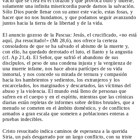
vacío que se crea en el corazón y que provoca odio y muerte,
solamente una infinita misericordia puede darnos la salvación.
Sólo Dios puede llenar con su amor este vacío, estas fosas, y
hacer que no nos hundamos, y que podamos seguir avanzando
juntos hacia la tierra de la libertad y de la vida.
El anuncio gozoso de la Pascua: Jesús, el crucificado, «no está
aquí, ¡ha resucitado!» (Mt 28,6), nos ofrece la certeza
consoladora de que se ha salvado el abismo de la muerte y,
con ello, ha quedado derrotado el luto, el llanto y la angustia
(cf. Ap 21,4). El Señor, que sufrió el abandono de sus
discípulos, el peso de una condena injusta y la vergüenza de
una muerte infame, nos hace ahora partícipes de su vida
inmortal, y nos concede su mirada de ternura y compasión
hacia los hambrientos y sedientos, los extranjeros y los
encarcelados, los marginados y descartados, las víctimas del
abuso y la violencia. El mundo está lleno de personas que
sufren en el cuerpo y en el espíritu, mientras que las crónicas
diarias están repletas de informes sobre delitos brutales, que a
menudo se cometen en el ámbito doméstico, y de conflictos
armados a gran escala que someten a poblaciones enteras a
pruebas indecibles.
Cristo resucitado indica caminos de esperanza a la querida
Siria, un país desgarrado por un largo conflicto, con su triste