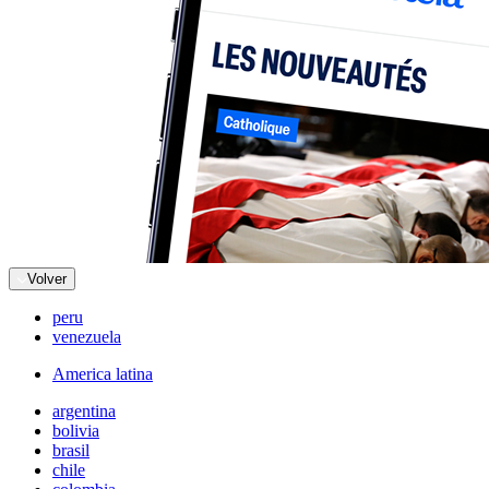
Volver
peru
venezuela
America latina
argentina
bolivia
brasil
chile