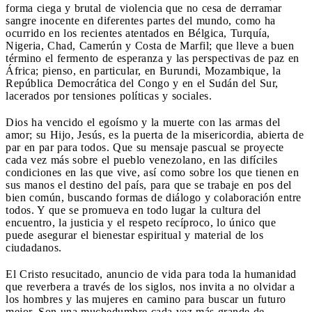
forma ciega y brutal de violencia que no cesa de derramar
sangre inocente en diferentes partes del mundo, como ha
ocurrido en los recientes atentados en Bélgica, Turquía,
Nigeria, Chad, Camerún y Costa de Marfil; que lleve a buen
término el fermento de esperanza y las perspectivas de paz en
África; pienso, en particular, en Burundi, Mozambique, la
República Democrática del Congo y en el Sudán del Sur,
lacerados por tensiones políticas y sociales.
Dios ha vencido el egoísmo y la muerte con las armas del
amor; su Hijo, Jesús, es la puerta de la misericordia, abierta de
par en par para todos. Que su mensaje pascual se proyecte
cada vez más sobre el pueblo venezolano, en las difíciles
condiciones en las que vive, así como sobre los que tienen en
sus manos el destino del país, para que se trabaje en pos del
bien común, buscando formas de diálogo y colaboración entre
todos. Y que se promueva en todo lugar la cultura del
encuentro, la justicia y el respeto recíproco, lo único que
puede asegurar el bienestar espiritual y material de los
ciudadanos.
El Cristo resucitado, anuncio de vida para toda la humanidad
que reverbera a través de los siglos, nos invita a no olvidar a
los hombres y las mujeres en camino para buscar un futuro
mejor. Son una muchedumbre cada vez más grande de