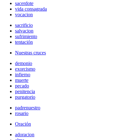
sacerdote
vida consagrada
vocacion
sacrificio
salvacion
sufrimiento
tentación
Nuestras cruces
demonio
exorcismo
infierno
muerte
pecado
penitencia
purgatorio
padrenuestro
rosario
Oración
adoracion