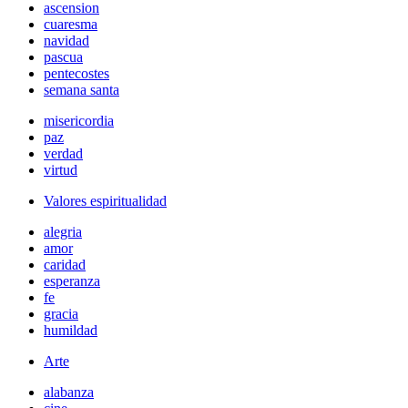
ascension
cuaresma
navidad
pascua
pentecostes
semana santa
misericordia
paz
verdad
virtud
Valores espiritualidad
alegria
amor
caridad
esperanza
fe
gracia
humildad
Arte
alabanza