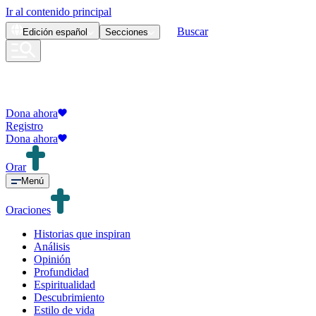
Ir al contenido principal
Buscar
Edición
español
Secciones
Dona ahora
Registro
Dona ahora
Orar
Menú
Oraciones
Historias que inspiran
Análisis
Opinión
Profundidad
Espiritualidad
Descubrimiento
Estilo de vida