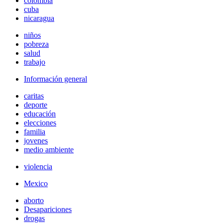
colombia
cuba
nicaragua
niños
pobreza
salud
trabajo
Información general
caritas
deporte
educación
elecciones
familia
jovenes
medio ambiente
violencia
Mexico
aborto
Desapariciones
drogas