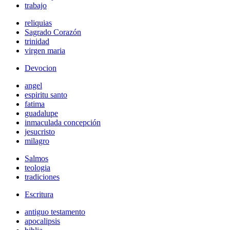
trabajo
reliquias
Sagrado Corazón
trinidad
virgen maria
Devocion
angel
espiritu santo
fatima
guadalupe
inmaculada concepción
jesucristo
milagro
Salmos
teologia
tradiciones
Escritura
antiguo testamento
apocalipsis