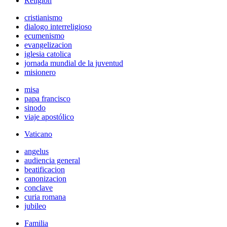
Religión
cristianismo
dialogo interreligioso
ecumenismo
evangelizacion
iglesia catolica
jornada mundial de la juventud
misionero
misa
papa francisco
sinodo
viaje apostólico
Vaticano
angelus
audiencia general
beatificacion
canonizacion
conclave
curia romana
jubileo
Familia