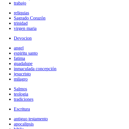
trabajo
reliquias
Sagrado Corazón
trinidad
virgen maria
Devocion
angel
espiritu santo
fatima
guadalupe
inmaculada concepción
jesucristo
milagro
Salmos
teologia
tradiciones
Escritura
antiguo testamento
apocalipsis