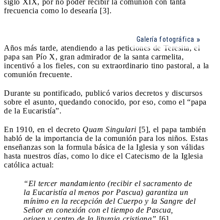
siglo XIX, por no poder recibir la comunión con tanta
frecuencia como lo desearía [3].
Galería fotográfica
Años más tarde, atendiendo a las peticiones de Teresita, el
papa san Pío X, gran admirador de la santa carmelita,
incentivó a los fieles, con su extraordinario tino pastoral, a la
comunión frecuente.
Durante su pontificado, publicó varios decretos y discursos
sobre el asunto, quedando conocido, por eso, como el “papa
de la Eucaristía”.
En 1910, en el decreto
Quam Singulari
[5], el papa también
habló de la importancia de la comunión para los niños. Estas
enseñanzas son la formula básica de la Iglesia y son válidas
hasta nuestros días, como lo dice el Catecismo de la Iglesia
católica actual:
“El tercer mandamiento (recibir el sacramento de
la Eucaristía al menos por Pascua) garantiza un
mínimo en la recepción del Cuerpo y la Sangre del
Señor en conexión con el tiempo de Pascua,
origen y centro de la liturgia cristiana”
[6].