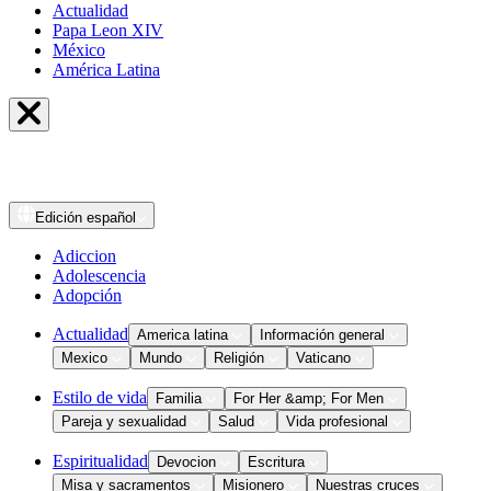
Actualidad
Papa Leon XIV
México
América Latina
Edición
español
Adiccion
Adolescencia
Adopción
Actualidad
America latina
Información general
Mexico
Mundo
Religión
Vaticano
Estilo de vida
Familia
For Her &amp; For Men
Pareja y sexualidad
Salud
Vida profesional
Espiritualidad
Devocion
Escritura
Misa y sacramentos
Misionero
Nuestras cruces