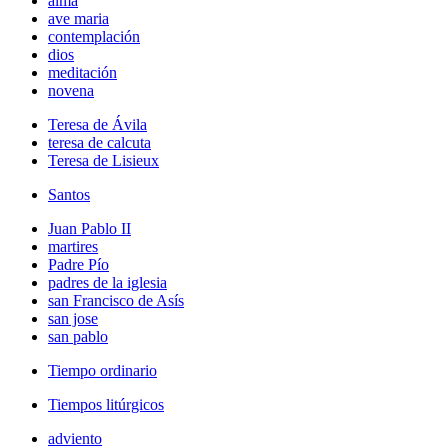
alma
ave maria
contemplación
dios
meditación
novena
Teresa de Ávila
teresa de calcuta
Teresa de Lisieux
Santos
Juan Pablo II
martires
Padre Pío
padres de la iglesia
san Francisco de Asís
san jose
san pablo
Tiempo ordinario
Tiempos litúrgicos
adviento