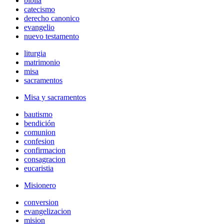
biblia
catecismo
derecho canonico
evangelio
nuevo testamento
liturgia
matrimonio
misa
sacramentos
Misa y sacramentos
bautismo
bendición
comunion
confesion
confirmacion
consagracion
eucaristia
Misionero
conversion
evangelizacion
mision