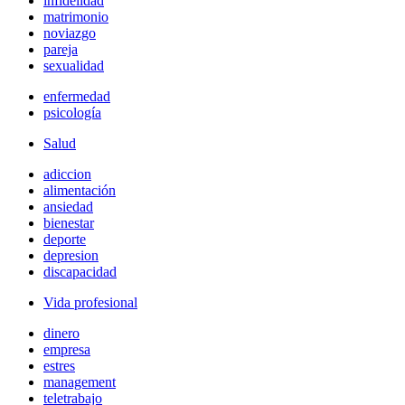
infidelidad
matrimonio
noviazgo
pareja
sexualidad
enfermedad
psicología
Salud
adiccion
alimentación
ansiedad
bienestar
deporte
depresion
discapacidad
Vida profesional
dinero
empresa
estres
management
teletrabajo