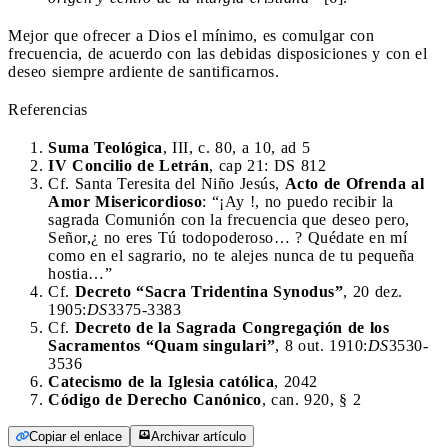
Mejor que ofrecer a Dios el mínimo, es comulgar con
frecuencia, de acuerdo con las debidas disposiciones y con el
deseo siempre ardiente de santificarnos.
Referencias
Suma Teológica
, III, c. 80, a 10, ad 5
IV Concilio de Letrán
, cap 21: DS 812
Cf. Santa Teresita del Niño Jesús,
Acto de Ofrenda al
Amor Misericordioso
: “¡Ay !, no puedo recibir la
sagrada Comunión con la frecuencia que deseo pero,
Señor,¿ no eres Tú todopoderoso… ? Quédate en mí
como en el sagrario, no te alejes nunca de tu pequeña
hostia…”
Cf.
Decreto “Sacra Tridentina Synodus”
, 20 dez.
1905:
DS
3375-3383
Cf.
Decreto de la Sagrada Congregaçión de los
Sacramentos “Quam singulari”
, 8 out. 1910:
DS
3530-
3536
Catecismo de la Iglesia católica
, 2042
Código de Derecho Canónico
, can. 920, § 2
Copiar el enlace
Archivar artículo