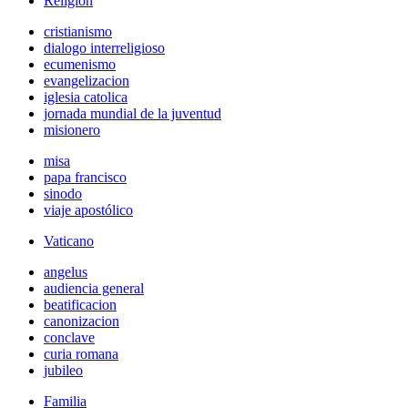
Religión
cristianismo
dialogo interreligioso
ecumenismo
evangelizacion
iglesia catolica
jornada mundial de la juventud
misionero
misa
papa francisco
sinodo
viaje apostólico
Vaticano
angelus
audiencia general
beatificacion
canonizacion
conclave
curia romana
jubileo
Familia