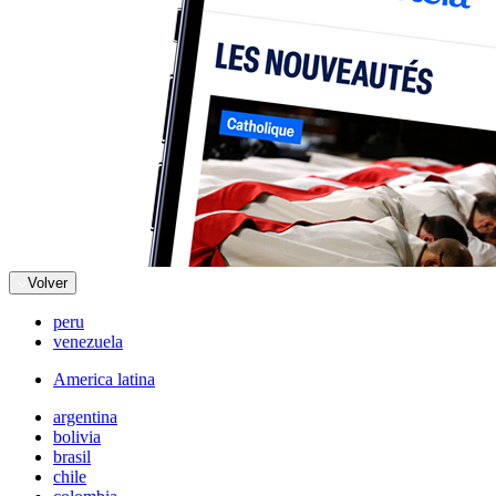
Volver
peru
venezuela
America latina
argentina
bolivia
brasil
chile