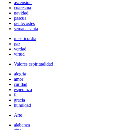
ascension
cuaresma
navidad
pascua
pentecostes
semana santa
misericordia
paz
verdad
virtud
Valores espiritualidad
alegria
amor
caridad
esperanza
fe
gracia
humildad
Arte
alabanza