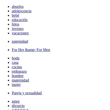
abuelos
adolescencia
bebé
educación
hijos
jovenes
vacaciones
paternidad
For Her &amp; For Men
boda
casa
cocina
embarazo
hombre
maternidad
mujer
Pareja y sexualidad
amor
divorcio