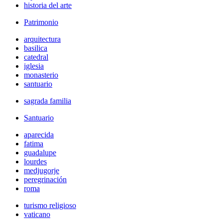
historia del arte
Patrimonio
arquitectura
basilica
catedral
iglesia
monasterio
santuario
sagrada familia
Santuario
aparecida
fatima
guadalupe
lourdes
medjugorje
peregrinación
roma
turismo religioso
vaticano