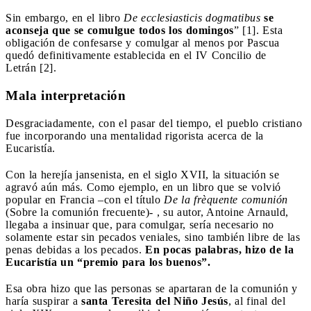
Sin embargo, en el libro
De ecclesiasticis dogmatibus
se
aconseja que se comulgue todos los domingos
” [1]. Esta
obligación de confesarse y comulgar al menos por Pascua
quedó definitivamente establecida en el IV Concilio de
Letrán [2].
Mala interpretación
Desgraciadamente, con el pasar del tiempo, el pueblo cristiano
fue incorporando una mentalidad rigorista acerca de la
Eucaristía.
Con la herejía jansenista, en el siglo XVII, la situación se
agravó aún más. Como ejemplo, en un libro que se volvió
popular en Francia –con el título
De la frèquente comunión
(Sobre la comunión frecuente)- , su autor, Antoine Arnauld,
llegaba a insinuar que, para comulgar, sería necesario no
solamente estar sin pecados veniales, sino también libre de las
penas debidas a los pecados.
En pocas palabras, hizo de la
Eucaristía un “premio para los buenos”.
Esa obra hizo que las personas se apartaran de la comunión y
haría suspirar a
santa Teresita del Niño Jesús
, al final del