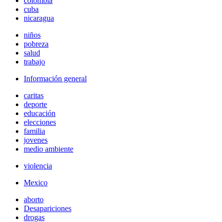
colombia
cuba
nicaragua
niños
pobreza
salud
trabajo
Información general
caritas
deporte
educación
elecciones
familia
jovenes
medio ambiente
violencia
Mexico
aborto
Desapariciones
drogas