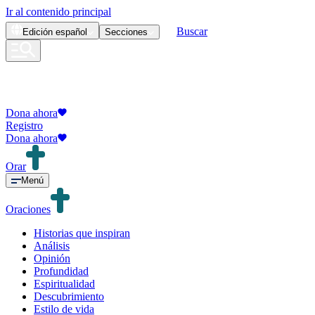
Ir al contenido principal
Buscar
Edición
español
Secciones
Dona ahora
Registro
Dona ahora
Orar
Menú
Oraciones
Historias que inspiran
Análisis
Opinión
Profundidad
Espiritualidad
Descubrimiento
Estilo de vida