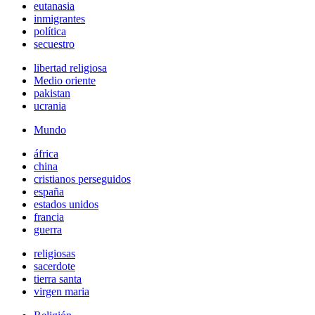
eutanasia
inmigrantes
política
secuestro
libertad religiosa
Medio oriente
pakistan
ucrania
Mundo
áfrica
china
cristianos perseguidos
españa
estados unidos
francia
guerra
religiosas
sacerdote
tierra santa
virgen maria