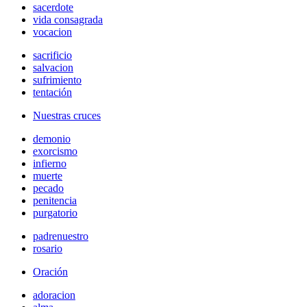
sacerdote
vida consagrada
vocacion
sacrificio
salvacion
sufrimiento
tentación
Nuestras cruces
demonio
exorcismo
infierno
muerte
pecado
penitencia
purgatorio
padrenuestro
rosario
Oración
adoracion