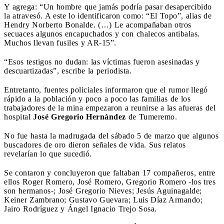
Y agrega: “Un hombre que jamás podría pasar desapercibido
la atravesó. A este lo identificaron como: “El Topo”, alias de
Hendry Norberto Bonalde. (…) Le acompañaban otros
secuaces algunos encapuchados y con chalecos antibalas.
Muchos llevan fusiles y AR-15”.
“Esos testigos no dudan: las víctimas fueron asesinadas y
descuartizadas”, escribe la periodista.
Entretanto, fuentes policiales informaron que el rumor llegó
rápido a la población y poco a poco las familias de los
trabajadores de la mina empezaron a reunirse a las afueras del
hospital
José Gregorio Hernández
de Tumeremo.
No fue hasta la madrugada del sábado 5 de marzo que algunos
buscadores de oro dieron señales de vida. Sus relatos
revelarían lo que sucedió.
Se contaron y concluyeron que faltaban 17 compañeros, entre
ellos Roger Romero, José Romero, Gregorio Romero -los tres
son hermanos-; José Gregorio Nieves; Jesús Aguinagalde;
Keiner Zambrano; Gustavo Guevara; Luis Díaz Armando;
Jairo Rodríguez y Ángel Ignacio Trejo Sosa.