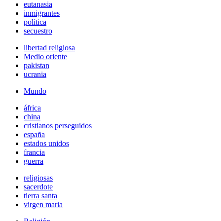
eutanasia
inmigrantes
política
secuestro
libertad religiosa
Medio oriente
pakistan
ucrania
Mundo
áfrica
china
cristianos perseguidos
españa
estados unidos
francia
guerra
religiosas
sacerdote
tierra santa
virgen maria