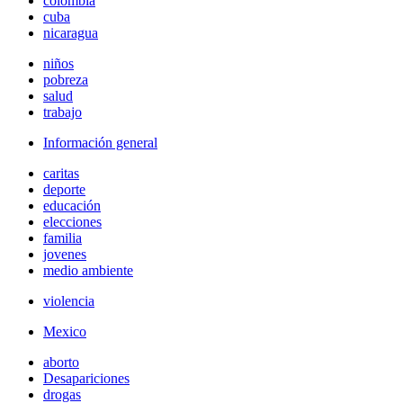
colombia
cuba
nicaragua
niños
pobreza
salud
trabajo
Información general
caritas
deporte
educación
elecciones
familia
jovenes
medio ambiente
violencia
Mexico
aborto
Desapariciones
drogas