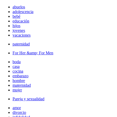
abuelos
adolescencia
bebé
educación
hijos
jovenes
vacaciones
paternidad
For Her &amp; For Men
boda
casa
cocina
embarazo
hombre
maternidad
mujer
Pareja y sexualidad
amor
divorcio