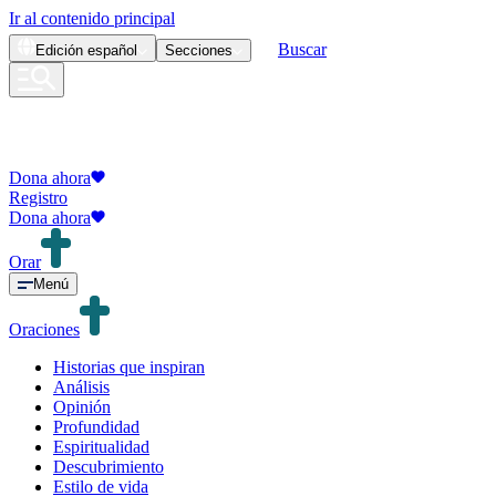
Ir al contenido principal
Buscar
Edición
español
Secciones
Dona ahora
Registro
Dona ahora
Orar
Menú
Oraciones
Historias que inspiran
Análisis
Opinión
Profundidad
Espiritualidad
Descubrimiento
Estilo de vida