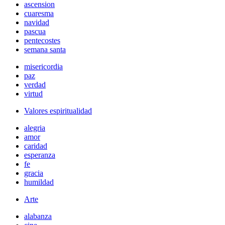
ascension
cuaresma
navidad
pascua
pentecostes
semana santa
misericordia
paz
verdad
virtud
Valores espiritualidad
alegria
amor
caridad
esperanza
fe
gracia
humildad
Arte
alabanza