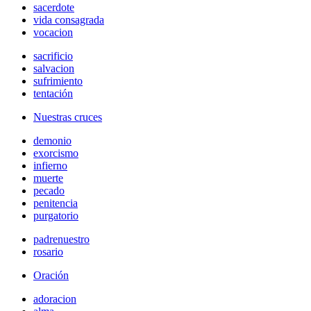
sacerdote
vida consagrada
vocacion
sacrificio
salvacion
sufrimiento
tentación
Nuestras cruces
demonio
exorcismo
infierno
muerte
pecado
penitencia
purgatorio
padrenuestro
rosario
Oración
adoracion