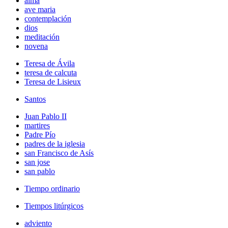
alma
ave maria
contemplación
dios
meditación
novena
Teresa de Ávila
teresa de calcuta
Teresa de Lisieux
Santos
Juan Pablo II
martires
Padre Pío
padres de la iglesia
san Francisco de Asís
san jose
san pablo
Tiempo ordinario
Tiempos litúrgicos
adviento