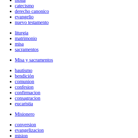
biblia
catecismo
derecho canonico
evangelio
nuevo testamento
liturgia
matrimonio
misa
sacramentos
Misa y sacramentos
bautismo
bendición
comunion
confesion
confirmacion
consagracion
eucaristia
Misionero
conversion
evangelizacion
mision