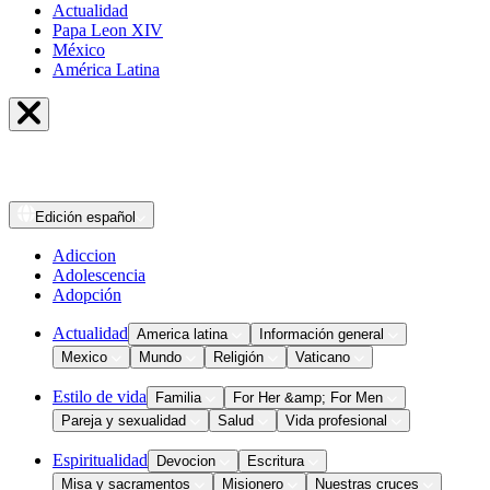
Actualidad
Papa Leon XIV
México
América Latina
Edición
español
Adiccion
Adolescencia
Adopción
Actualidad
America latina
Información general
Mexico
Mundo
Religión
Vaticano
Estilo de vida
Familia
For Her &amp; For Men
Pareja y sexualidad
Salud
Vida profesional
Espiritualidad
Devocion
Escritura
Misa y sacramentos
Misionero
Nuestras cruces