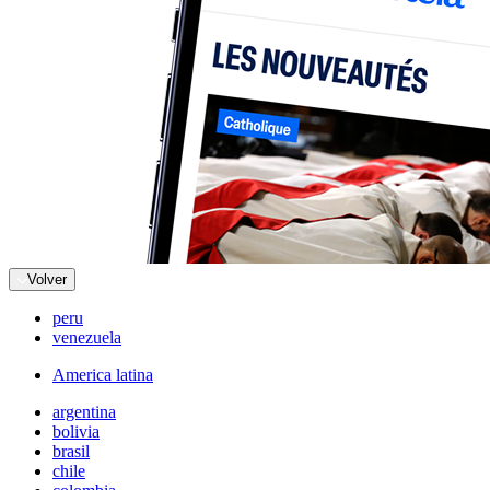
Volver
peru
venezuela
America latina
argentina
bolivia
brasil
chile