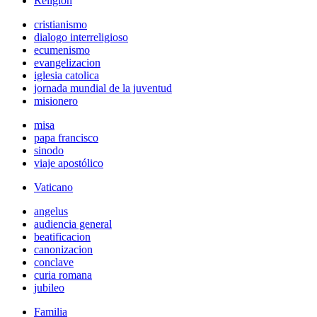
Religión
cristianismo
dialogo interreligioso
ecumenismo
evangelizacion
iglesia catolica
jornada mundial de la juventud
misionero
misa
papa francisco
sinodo
viaje apostólico
Vaticano
angelus
audiencia general
beatificacion
canonizacion
conclave
curia romana
jubileo
Familia