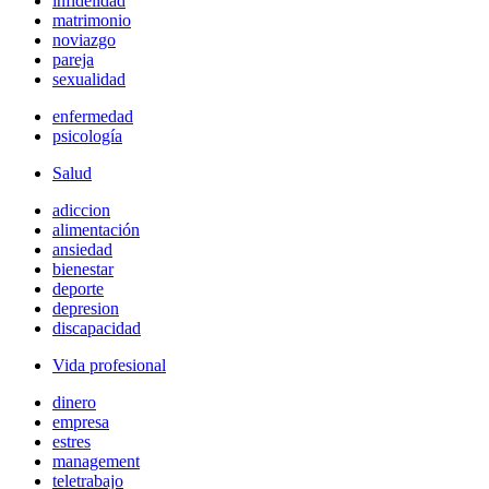
infidelidad
matrimonio
noviazgo
pareja
sexualidad
enfermedad
psicología
Salud
adiccion
alimentación
ansiedad
bienestar
deporte
depresion
discapacidad
Vida profesional
dinero
empresa
estres
management
teletrabajo