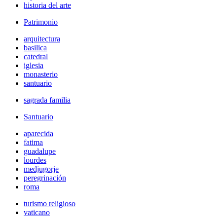
historia del arte
Patrimonio
arquitectura
basilica
catedral
iglesia
monasterio
santuario
sagrada familia
Santuario
aparecida
fatima
guadalupe
lourdes
medjugorje
peregrinación
roma
turismo religioso
vaticano