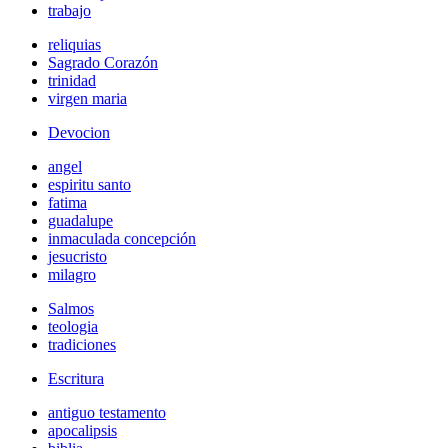
trabajo
reliquias
Sagrado Corazón
trinidad
virgen maria
Devocion
angel
espiritu santo
fatima
guadalupe
inmaculada concepción
jesucristo
milagro
Salmos
teologia
tradiciones
Escritura
antiguo testamento
apocalipsis