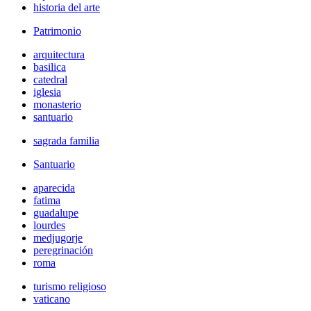
historia del arte
Patrimonio
arquitectura
basilica
catedral
iglesia
monasterio
santuario
sagrada familia
Santuario
aparecida
fatima
guadalupe
lourdes
medjugorje
peregrinación
roma
turismo religioso
vaticano