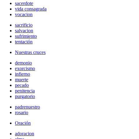
sacerdote
vida consagrada
vocacion
sacrificio
salvacion
sufrimiento
tentación
Nuestras cruces
demonio
exorcismo
infierno
muerte
pecado
penitencia
purgatorio
padrenuestro
rosario
Oración
adoracion