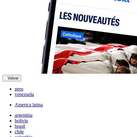
Volver
peru
venezuela
America latina
argentina
bolivia
brasil
chile