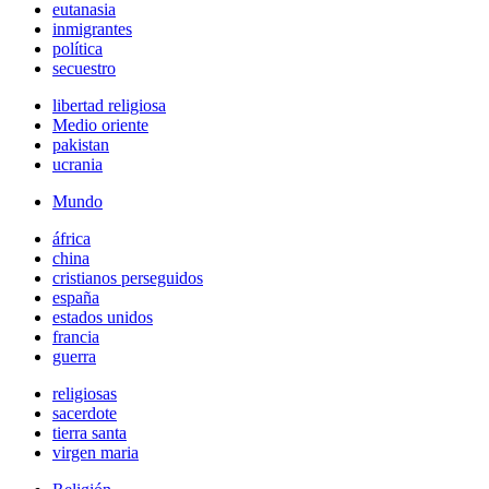
eutanasia
inmigrantes
política
secuestro
libertad religiosa
Medio oriente
pakistan
ucrania
Mundo
áfrica
china
cristianos perseguidos
españa
estados unidos
francia
guerra
religiosas
sacerdote
tierra santa
virgen maria