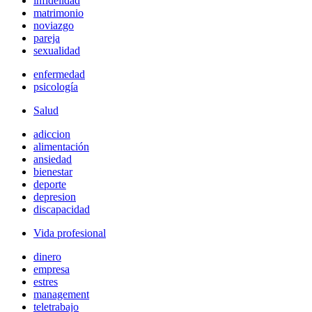
infidelidad
matrimonio
noviazgo
pareja
sexualidad
enfermedad
psicología
Salud
adiccion
alimentación
ansiedad
bienestar
deporte
depresion
discapacidad
Vida profesional
dinero
empresa
estres
management
teletrabajo