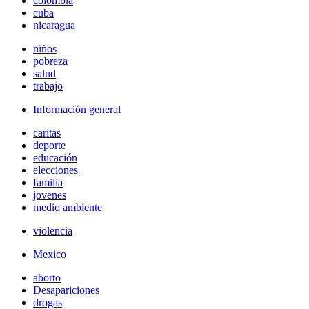
colombia
cuba
nicaragua
niños
pobreza
salud
trabajo
Información general
caritas
deporte
educación
elecciones
familia
jovenes
medio ambiente
violencia
Mexico
aborto
Desapariciones
drogas