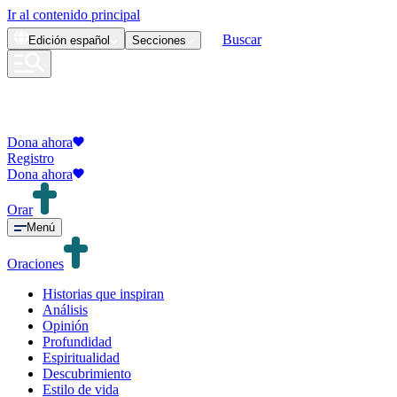
Ir al contenido principal
Buscar
Edición
español
Secciones
Dona ahora
Registro
Dona ahora
Orar
Menú
Oraciones
Historias que inspiran
Análisis
Opinión
Profundidad
Espiritualidad
Descubrimiento
Estilo de vida