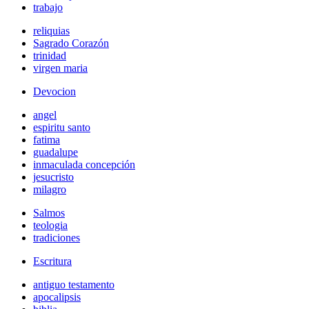
trabajo
reliquias
Sagrado Corazón
trinidad
virgen maria
Devocion
angel
espiritu santo
fatima
guadalupe
inmaculada concepción
jesucristo
milagro
Salmos
teologia
tradiciones
Escritura
antiguo testamento
apocalipsis