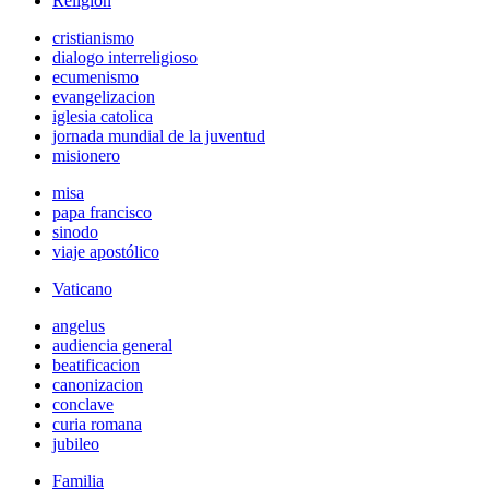
Religión
cristianismo
dialogo interreligioso
ecumenismo
evangelizacion
iglesia catolica
jornada mundial de la juventud
misionero
misa
papa francisco
sinodo
viaje apostólico
Vaticano
angelus
audiencia general
beatificacion
canonizacion
conclave
curia romana
jubileo
Familia