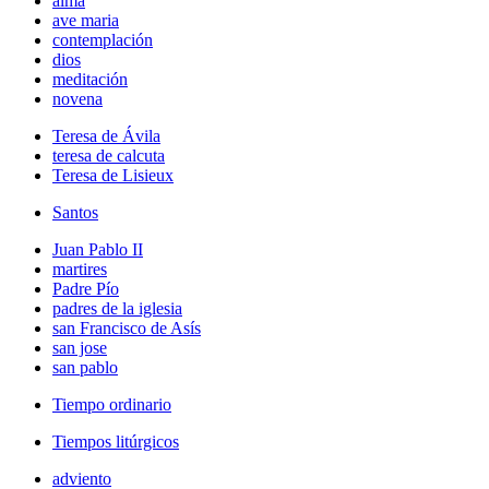
alma
ave maria
contemplación
dios
meditación
novena
Teresa de Ávila
teresa de calcuta
Teresa de Lisieux
Santos
Juan Pablo II
martires
Padre Pío
padres de la iglesia
san Francisco de Asís
san jose
san pablo
Tiempo ordinario
Tiempos litúrgicos
adviento