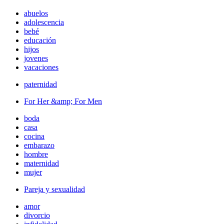
abuelos
adolescencia
bebé
educación
hijos
jovenes
vacaciones
paternidad
For Her &amp; For Men
boda
casa
cocina
embarazo
hombre
maternidad
mujer
Pareja y sexualidad
amor
divorcio