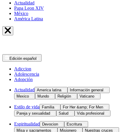
Actualidad
Papa Leon XIV
México
América Latina
Edición
español
Adiccion
Adolescencia
Adopción
Actualidad
America latina
Información general
Mexico
Mundo
Religión
Vaticano
Estilo de vida
Familia
For Her &amp; For Men
Pareja y sexualidad
Salud
Vida profesional
Espiritualidad
Devocion
Escritura
Misa y sacramentos
Misionero
Nuestras cruces