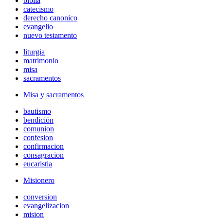
biblia
catecismo
derecho canonico
evangelio
nuevo testamento
liturgia
matrimonio
misa
sacramentos
Misa y sacramentos
bautismo
bendición
comunion
confesion
confirmacion
consagracion
eucaristia
Misionero
conversion
evangelizacion
mision