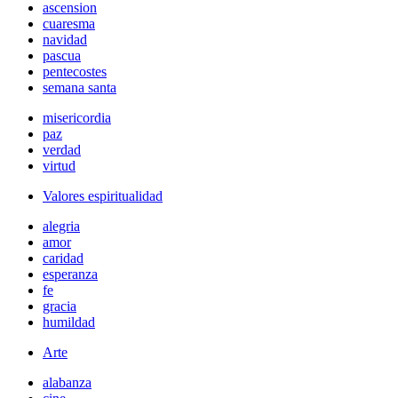
ascension
cuaresma
navidad
pascua
pentecostes
semana santa
misericordia
paz
verdad
virtud
Valores espiritualidad
alegria
amor
caridad
esperanza
fe
gracia
humildad
Arte
alabanza