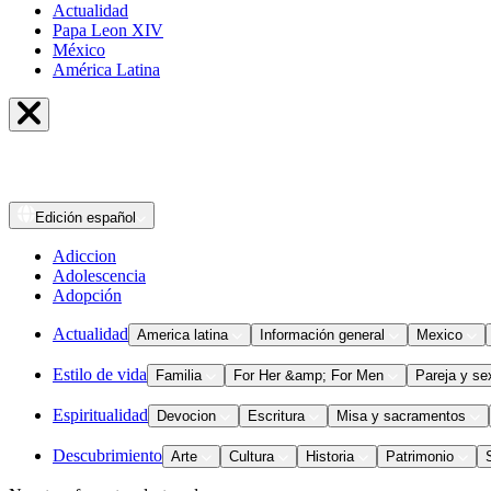
Actualidad
Papa Leon XIV
México
América Latina
Edición
español
Adiccion
Adolescencia
Adopción
Actualidad
America latina
Información general
Mexico
Estilo de vida
Familia
For Her &amp; For Men
Pareja y se
Espiritualidad
Devocion
Escritura
Misa y sacramentos
Descubrimiento
Arte
Cultura
Historia
Patrimonio