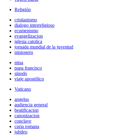
Religión
cristianismo
dialogo interreligioso
ecumenismo
evangelizacion
iglesia catolica
jornada mundial de la juventud
misionero
misa
papa francisco
sinodo
viaje apostólico
Vaticano
angelus
audiencia general
beatificacion
canonizacion
conclave
curia romana
jubileo