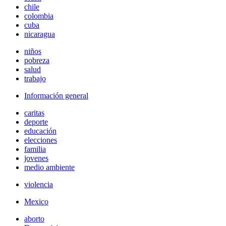
chile
colombia
cuba
nicaragua
niños
pobreza
salud
trabajo
Información general
caritas
deporte
educación
elecciones
familia
jovenes
medio ambiente
violencia
Mexico
aborto