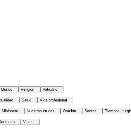
Mundo
Religión
Vaticano
xualidad
Salud
Vida profesional
Misionero
Nuestras cruces
Oración
Santos
Tiempos litúrgi
Santuario
Viajes