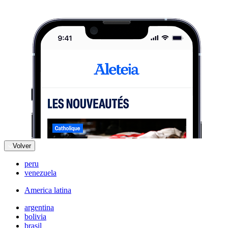
Volver
peru
venezuela
America latina
argentina
bolivia
brasil