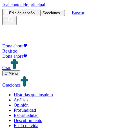
Ir al contenido principal
Buscar
Edición
español
Secciones
Dona ahora
Registro
Dona ahora
Orar
Menú
Oraciones
Historias que inspiran
Análisis
Opinión
Profundidad
Espiritualidad
Descubrimiento
Estilo de vida