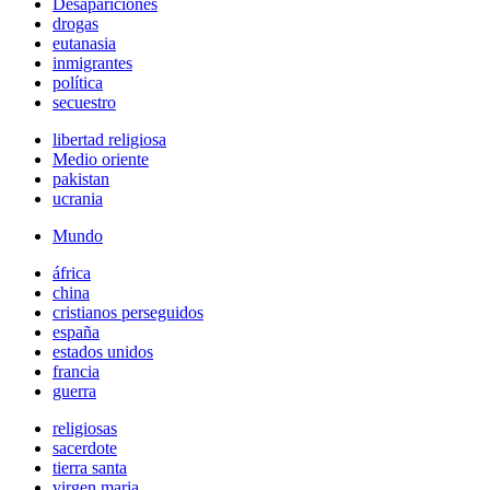
Desapariciones
drogas
eutanasia
inmigrantes
política
secuestro
libertad religiosa
Medio oriente
pakistan
ucrania
Mundo
áfrica
china
cristianos perseguidos
españa
estados unidos
francia
guerra
religiosas
sacerdote
tierra santa
virgen maria