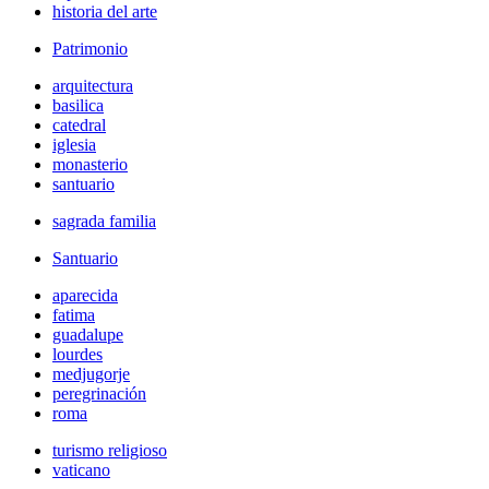
historia del arte
Patrimonio
arquitectura
basilica
catedral
iglesia
monasterio
santuario
sagrada familia
Santuario
aparecida
fatima
guadalupe
lourdes
medjugorje
peregrinación
roma
turismo religioso
vaticano