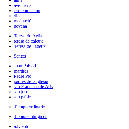
alma
ave maria
contemplación
dios
meditación
novena
Teresa de Ávila
teresa de calcuta
Teresa de Lisieux
Santos
Juan Pablo II
martires
Padre Pío
padres de la iglesia
san Francisco de Asís
san jose
san pablo
Tiempo ordinario
Tiempos litúrgicos
adviento