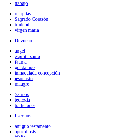
trabajo
reliquias
Sagrado Corazón
trinidad
virgen maria
Devocion
angel
espiritu santo
fatima
guadalupe
inmaculada concepción
jesucristo
milagro
Salmos
teologia
tradiciones
Escritura
antiguo testamento
apocalipsis