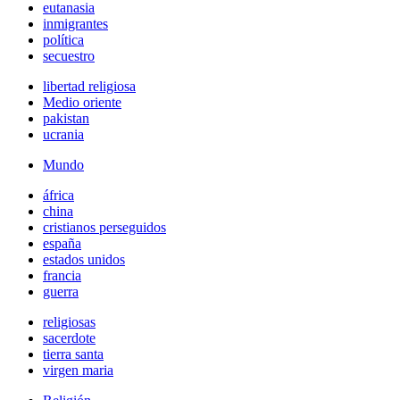
eutanasia
inmigrantes
política
secuestro
libertad religiosa
Medio oriente
pakistan
ucrania
Mundo
áfrica
china
cristianos perseguidos
españa
estados unidos
francia
guerra
religiosas
sacerdote
tierra santa
virgen maria