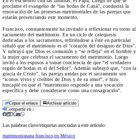
En el encuentro con las familias, el Papa, Luego de que se
proclame el evangelio de “las bodas de Caná”, conducirá la
renovación de las promesas matrimoniales de las parejas que
estarán presenciando este momento.
Francisco, constantemente ha invitado a reflexionar en torno al
sacramento del matrimonio. En un ciclo de catequesis
dedicadas a los sacramentos, refiriéndose a éste en particular
señaló que el matrimonio es el “corazón del designio de Dios”.
Y subrayó que Dios es comunión y “se refleja” en el hombre y
la mujer que celebran el sacramento del matrimonio. Luego
invitó a los esposos a tomar conciencia de que “el verdadero
regalo de bodas es el del Señor”. Además subrayó que, “con la
gracia de Cristo”, las parejas unidas por el sacramento son
“iconos vivos y creíbles de Dios y de su amor”, e hizo
hincapié en que el “matrimonio responde a una vocación
específica y debe considerarse como una consagración”.
Copiar el enlace
Archivar artículo
Compartir en
:
Las palabras clave/etiquetas asociadas a este artículo:
matrimonio
papa francisco en México