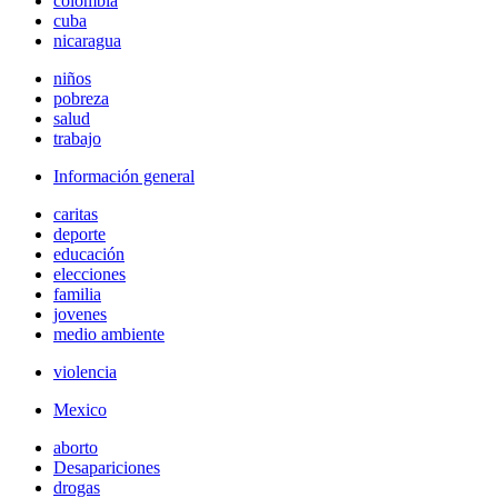
colombia
cuba
nicaragua
niños
pobreza
salud
trabajo
Información general
caritas
deporte
educación
elecciones
familia
jovenes
medio ambiente
violencia
Mexico
aborto
Desapariciones
drogas