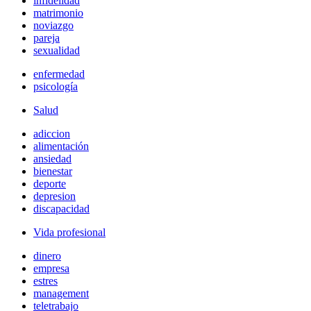
infidelidad
matrimonio
noviazgo
pareja
sexualidad
enfermedad
psicología
Salud
adiccion
alimentación
ansiedad
bienestar
deporte
depresion
discapacidad
Vida profesional
dinero
empresa
estres
management
teletrabajo