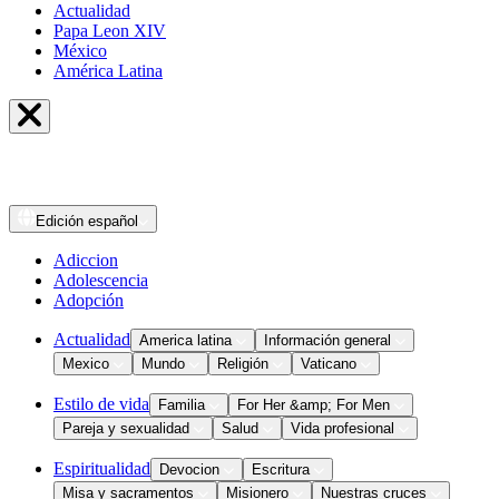
Actualidad
Papa Leon XIV
México
América Latina
Edición
español
Adiccion
Adolescencia
Adopción
Actualidad
America latina
Información general
Mexico
Mundo
Religión
Vaticano
Estilo de vida
Familia
For Her &amp; For Men
Pareja y sexualidad
Salud
Vida profesional
Espiritualidad
Devocion
Escritura
Misa y sacramentos
Misionero
Nuestras cruces