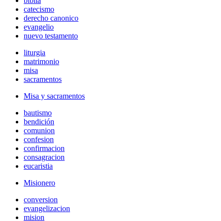
biblia
catecismo
derecho canonico
evangelio
nuevo testamento
liturgia
matrimonio
misa
sacramentos
Misa y sacramentos
bautismo
bendición
comunion
confesion
confirmacion
consagracion
eucaristia
Misionero
conversion
evangelizacion
mision