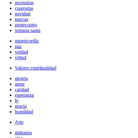
ascension
cuaresma
navidad
pascua
pentecostes
semana santa
misericordia
paz
verdad
virtud
Valores espiritualidad
alegria
amor
caridad
esperanza
fe
gracia
humildad
Arte
alabanza