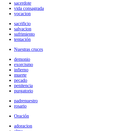
sacerdote
vida consagrada
vocacion
sacrificio
salvacion
sufrimiento
tentación
Nuestras cruces
demonio
exorcismo
infierno
muerte
pecado
penitencia
purgatorio
padrenuestro
rosario
Oración
adoracion