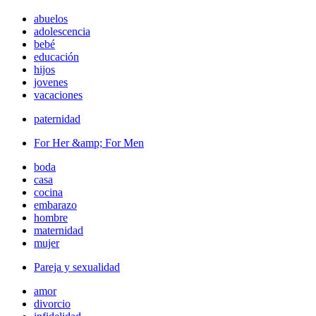
abuelos
adolescencia
bebé
educación
hijos
jovenes
vacaciones
paternidad
For Her &amp; For Men
boda
casa
cocina
embarazo
hombre
maternidad
mujer
Pareja y sexualidad
amor
divorcio