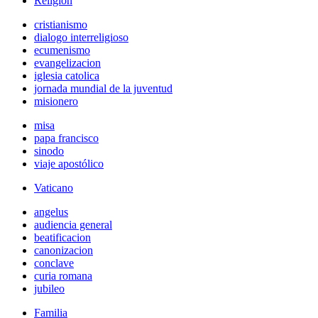
Religión
cristianismo
dialogo interreligioso
ecumenismo
evangelizacion
iglesia catolica
jornada mundial de la juventud
misionero
misa
papa francisco
sinodo
viaje apostólico
Vaticano
angelus
audiencia general
beatificacion
canonizacion
conclave
curia romana
jubileo
Familia