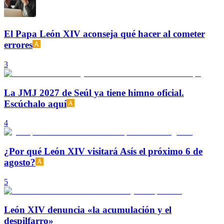
El Papa León XIV aconseja qué hacer al cometer
errores
3
La JMJ 2027 de Seúl ya tiene himno oficial.
Escúchalo aquí
4
¿Por qué León XIV visitará Asís el próximo 6 de
agosto?
5
León XIV denuncia «la acumulación y el
despilfarro»