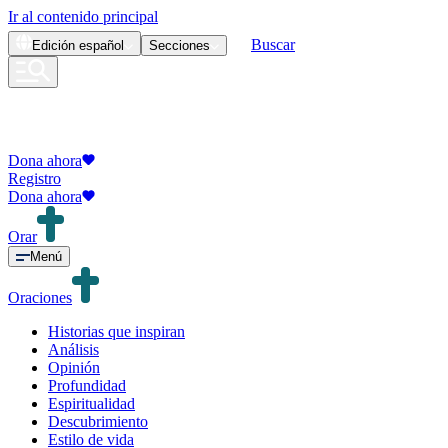
Ir al contenido principal
Buscar
Edición
español
Secciones
Dona ahora
Registro
Dona ahora
Orar
Menú
Oraciones
Historias que inspiran
Análisis
Opinión
Profundidad
Espiritualidad
Descubrimiento
Estilo de vida