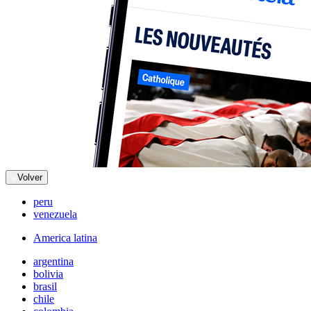
Volver
peru
venezuela
America latina
argentina
bolivia
brasil
chile