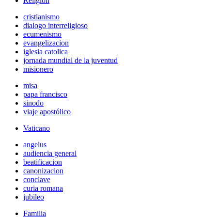
Religión
cristianismo
dialogo interreligioso
ecumenismo
evangelizacion
iglesia catolica
jornada mundial de la juventud
misionero
misa
papa francisco
sinodo
viaje apostólico
Vaticano
angelus
audiencia general
beatificacion
canonizacion
conclave
curia romana
jubileo
Familia