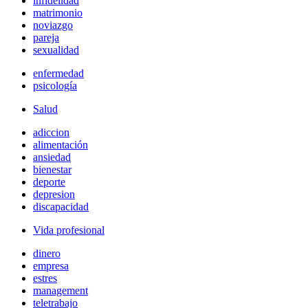
infidelidad
matrimonio
noviazgo
pareja
sexualidad
enfermedad
psicología
Salud
adiccion
alimentación
ansiedad
bienestar
deporte
depresion
discapacidad
Vida profesional
dinero
empresa
estres
management
teletrabajo