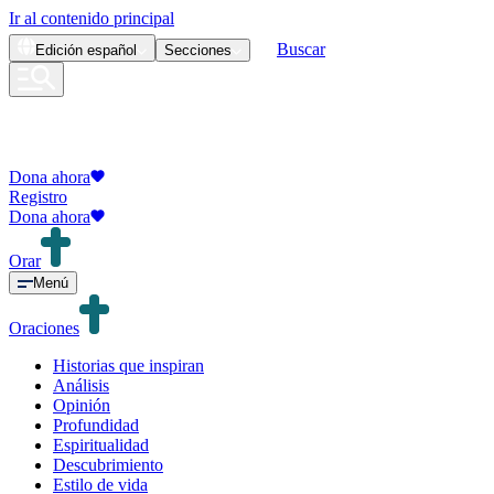
Ir al contenido principal
Buscar
Edición
español
Secciones
Dona ahora
Registro
Dona ahora
Orar
Menú
Oraciones
Historias que inspiran
Análisis
Opinión
Profundidad
Espiritualidad
Descubrimiento
Estilo de vida