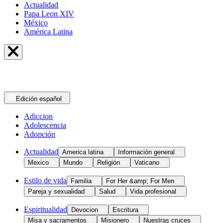
Actualidad
Papa Leon XIV
México
América Latina
Edición
español
Adiccion
Adolescencia
Adopción
Actualidad
America latina
Información general
Mexico
Mundo
Religión
Vaticano
Estilo de vida
Familia
For Her &amp; For Men
Pareja y sexualidad
Salud
Vida profesional
Espiritualidad
Devocion
Escritura
Misa y sacramentos
Misionero
Nuestras cruces