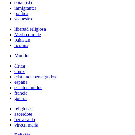
eutanasia
inmigrantes
política
secuestro
libertad religiosa
Medio oriente
pakistan
ucrania
Mundo
áfrica
china
cristianos perseguidos
españa
estados unidos
francia
guerra
religiosas
sacerdote
tierra santa
virgen maria