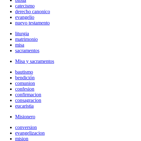
biblia
catecismo
derecho canonico
evangelio
nuevo testamento
liturgia
matrimonio
misa
sacramentos
Misa y sacramentos
bautismo
bendición
comunion
confesion
confirmacion
consagracion
eucaristia
Misionero
conversion
evangelizacion
mision