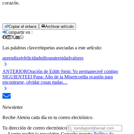
corazón.
Copiar el enlace
Archivar artículo
Compartir en
:
Las palabras clave/etiquetas asociadas a este artículo:
aprendizaje
felicidad
niños
paternidad
valores
ANTERIOR
Oración de Edith Stein: Yo permaneceré contigo
SIGUIENTE
El Papa: Año de la Misericordia ocasión para
encontrarse, olvidar cosas malas…
Newsletter
Recibe Aleteia cada día en tu correo electrónico.
Tu dirección de correo electrónico
Acepto recibir la newsletter. Consulta nuestra
Política de