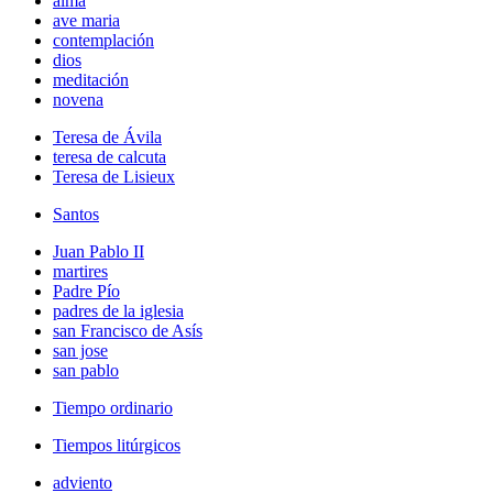
alma
ave maria
contemplación
dios
meditación
novena
Teresa de Ávila
teresa de calcuta
Teresa de Lisieux
Santos
Juan Pablo II
martires
Padre Pío
padres de la iglesia
san Francisco de Asís
san jose
san pablo
Tiempo ordinario
Tiempos litúrgicos
adviento