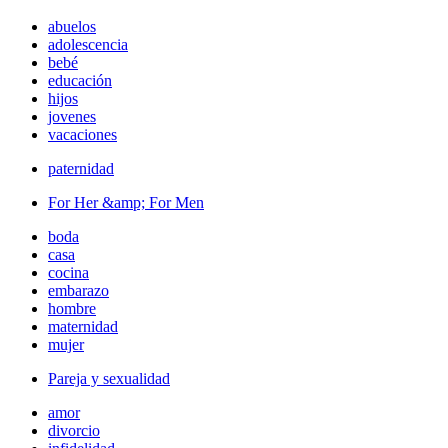
abuelos
adolescencia
bebé
educación
hijos
jovenes
vacaciones
paternidad
For Her &amp; For Men
boda
casa
cocina
embarazo
hombre
maternidad
mujer
Pareja y sexualidad
amor
divorcio