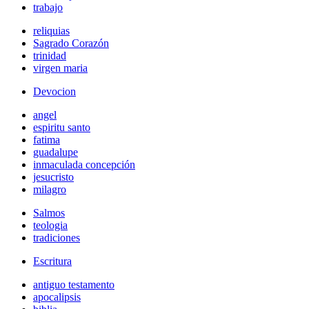
trabajo
reliquias
Sagrado Corazón
trinidad
virgen maria
Devocion
angel
espiritu santo
fatima
guadalupe
inmaculada concepción
jesucristo
milagro
Salmos
teologia
tradiciones
Escritura
antiguo testamento
apocalipsis