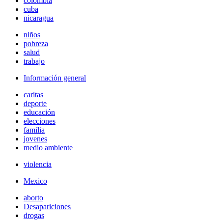
colombia
cuba
nicaragua
niños
pobreza
salud
trabajo
Información general
caritas
deporte
educación
elecciones
familia
jovenes
medio ambiente
violencia
Mexico
aborto
Desapariciones
drogas