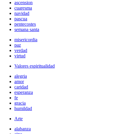
ascension
cuaresma
navidad
pascua
pentecostes
semana santa
misericordia
paz
verdad
virtud
Valores espiritualidad
alegria
amor
caridad
esperanza
fe
gracia
humildad
Arte
alabanza