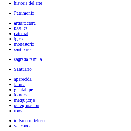
historia del arte
Patrimonio
arquitectura
basilica
catedral
iglesia
monasterio
santuario
sagrada familia
Santuario
aparecida
fatima
guadalupe
lourdes
medjugorje
peregrinación
roma
turismo religioso
vaticano