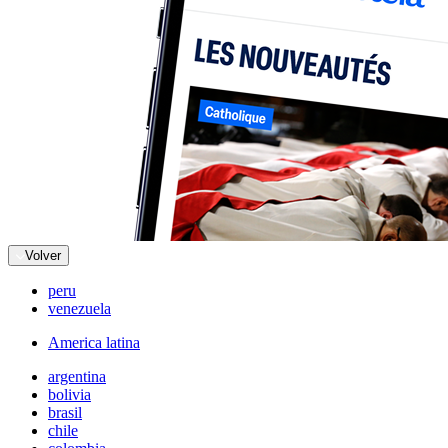
Volver
peru
venezuela
America latina
argentina
bolivia
brasil
chile