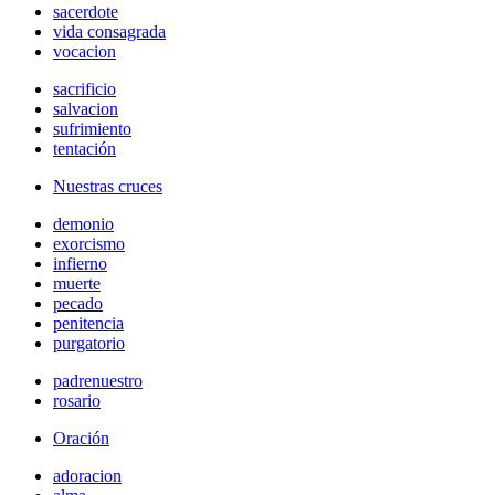
sacerdote
vida consagrada
vocacion
sacrificio
salvacion
sufrimiento
tentación
Nuestras cruces
demonio
exorcismo
infierno
muerte
pecado
penitencia
purgatorio
padrenuestro
rosario
Oración
adoracion