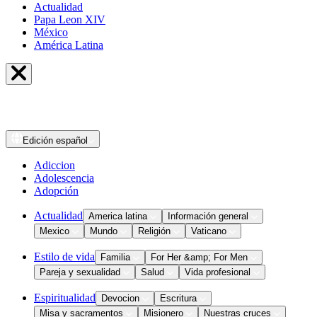
Actualidad
Papa Leon XIV
México
América Latina
Edición
español
Adiccion
Adolescencia
Adopción
Actualidad
America latina
Información general
Mexico
Mundo
Religión
Vaticano
Estilo de vida
Familia
For Her &amp; For Men
Pareja y sexualidad
Salud
Vida profesional
Espiritualidad
Devocion
Escritura
Misa y sacramentos
Misionero
Nuestras cruces