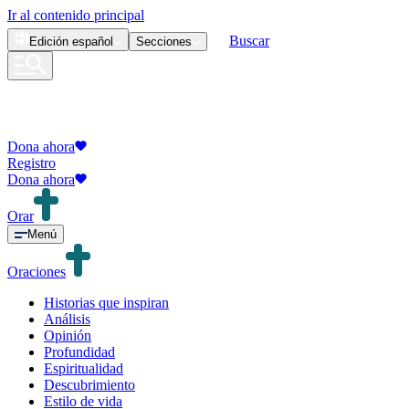
Ir al contenido principal
Buscar
Edición
español
Secciones
Dona ahora
Registro
Dona ahora
Orar
Menú
Oraciones
Historias que inspiran
Análisis
Opinión
Profundidad
Espiritualidad
Descubrimiento
Estilo de vida