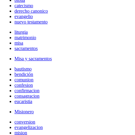
biblia
catecismo
derecho canonico
evangelio
nuevo testamento
liturgia
matrimonio
misa
sacramentos
Misa y sacramentos
bautismo
bendición
comunion
confesion
confirmacion
consagracion
eucaristia
Misionero
conversion
evangelizacion
mision