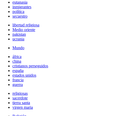
eutanasia
inmigrantes
política
secuestro
libertad religiosa
Medio oriente
pakistan
ucrania
Mundo
áfrica
china
cristianos perseguidos
españa
estados unidos
francia
guerra
religiosas
sacerdote
tierra santa
virgen maria