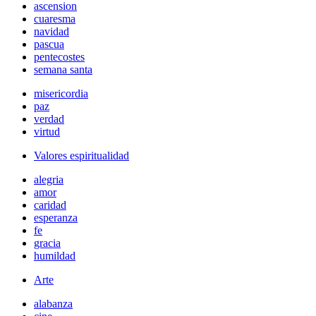
ascension
cuaresma
navidad
pascua
pentecostes
semana santa
misericordia
paz
verdad
virtud
Valores espiritualidad
alegria
amor
caridad
esperanza
fe
gracia
humildad
Arte
alabanza