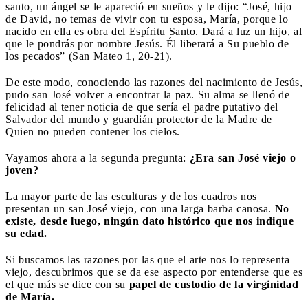
santo, un ángel se le apareció en sueños y le dijo: “José, hijo
de David, no temas de vivir con tu esposa, María, porque lo
nacido en ella es obra del Espíritu Santo. Dará a luz un hijo, al
que le pondrás por nombre Jesús. Él liberará a Su pueblo de
los pecados” (San Mateo 1, 20-21).
De este modo, conociendo las razones del nacimiento de Jesús,
pudo san José volver a encontrar la paz. Su alma se llenó de
felicidad al tener noticia de que sería el padre putativo del
Salvador del mundo y guardián protector de la Madre de
Quien no pueden contener los cielos.
Vayamos ahora a la segunda pregunta:
¿Era san José viejo o
joven?
La mayor parte de las esculturas y de los cuadros nos
presentan un san José viejo, con una larga barba canosa.
No
existe, desde luego, ningún dato histórico que nos indique
su edad.
Si buscamos las razones por las que el arte nos lo representa
viejo, descubrimos que se da ese aspecto por entenderse que es
el que más se dice con su
papel de custodio de la virginidad
de María.