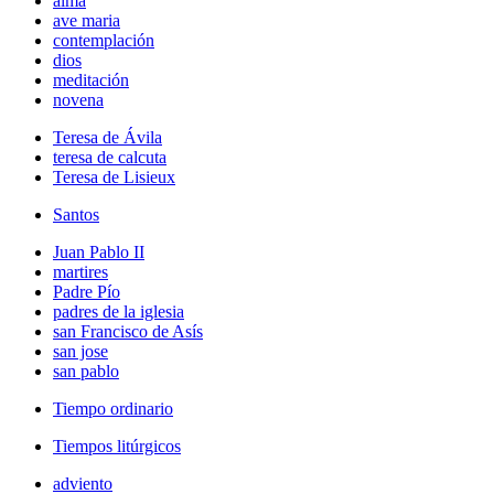
alma
ave maria
contemplación
dios
meditación
novena
Teresa de Ávila
teresa de calcuta
Teresa de Lisieux
Santos
Juan Pablo II
martires
Padre Pío
padres de la iglesia
san Francisco de Asís
san jose
san pablo
Tiempo ordinario
Tiempos litúrgicos
adviento