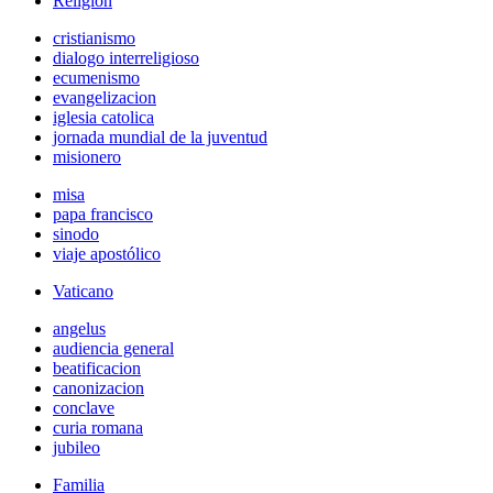
Religión
cristianismo
dialogo interreligioso
ecumenismo
evangelizacion
iglesia catolica
jornada mundial de la juventud
misionero
misa
papa francisco
sinodo
viaje apostólico
Vaticano
angelus
audiencia general
beatificacion
canonizacion
conclave
curia romana
jubileo
Familia