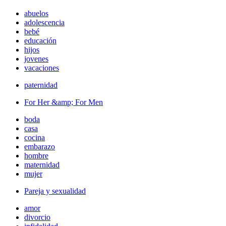
abuelos
adolescencia
bebé
educación
hijos
jovenes
vacaciones
paternidad
For Her &amp; For Men
boda
casa
cocina
embarazo
hombre
maternidad
mujer
Pareja y sexualidad
amor
divorcio