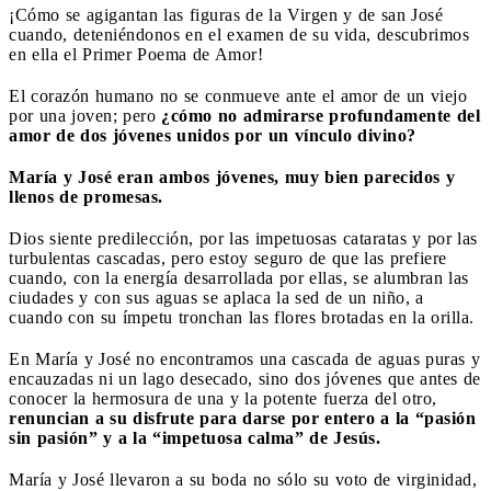
¡Cómo se agigantan las figuras de la Virgen y de san José
cuando, deteniéndonos en el examen de su vida, descubrimos
en ella el Primer Poema de Amor!
El corazón humano no se conmueve ante el amor de un viejo
por una joven; pero
¿cómo no admirarse profundamente del
amor de dos jóvenes unidos por un vínculo divino?
María y José eran ambos jóvenes, muy bien parecidos y
llenos de promesas.
Dios siente predilección, por las impetuosas cataratas y por las
turbulentas cascadas, pero estoy seguro de que las prefiere
cuando, con la energía desarrollada por ellas, se alumbran las
ciudades y con sus aguas se aplaca la sed de un niño, a
cuando con su ímpetu tronchan las flores brotadas en la orilla.
En María y José no encontramos una cascada de aguas puras y
encauzadas ni un lago desecado, sino dos jóvenes que antes de
conocer la hermosura de una y la potente fuerza del otro,
renuncian a su disfrute para darse por entero a la “pasión
sin pasión” y a la “impetuosa calma” de Jesús.
María y José llevaron a su boda no sólo su voto de virginidad,