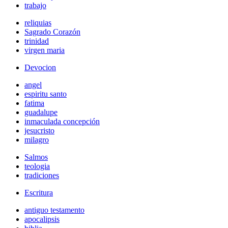
trabajo
reliquias
Sagrado Corazón
trinidad
virgen maria
Devocion
angel
espiritu santo
fatima
guadalupe
inmaculada concepción
jesucristo
milagro
Salmos
teologia
tradiciones
Escritura
antiguo testamento
apocalipsis