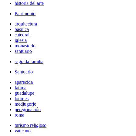
historia del arte
Patrimonio
arquitectura
basilica
catedral
iglesia
monasterio
santuario
sagrada familia
Santuario
aparecida
fatima
guadalupe
lourdes
medjugorje
peregrinación
roma
turismo religioso
vaticano