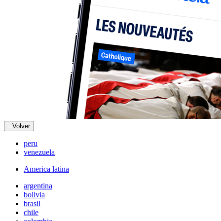
Volver
peru
venezuela
America latina
argentina
bolivia
brasil
chile