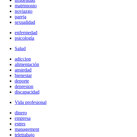
infidelidad
matrimonio
noviazgo
pareja
sexualidad
enfermedad
psicología
Salud
adiccion
alimentación
ansiedad
bienestar
deporte
depresion
discapacidad
Vida profesional
dinero
empresa
estres
management
teletrabajo