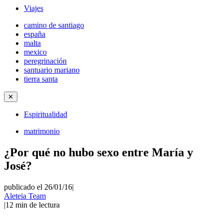
Viajes
camino de santiago
españa
malta
mexico
peregrinación
santuario mariano
tierra santa
✕
Espiritualidad
matrimonio
¿Por qué no hubo sexo entre María y
José?
publicado el 26/01/16
|
Aleteia Team
|
12
min de lectura