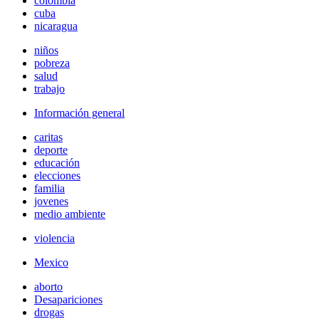
colombia
cuba
nicaragua
niños
pobreza
salud
trabajo
Información general
caritas
deporte
educación
elecciones
familia
jovenes
medio ambiente
violencia
Mexico
aborto
Desapariciones
drogas