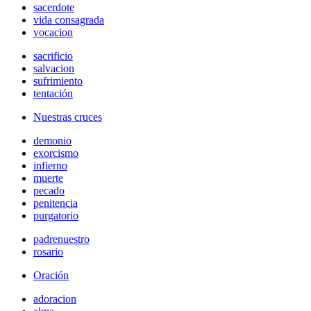
sacerdote
vida consagrada
vocacion
sacrificio
salvacion
sufrimiento
tentación
Nuestras cruces
demonio
exorcismo
infierno
muerte
pecado
penitencia
purgatorio
padrenuestro
rosario
Oración
adoracion