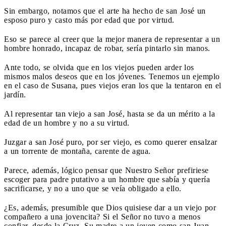
Sin embargo, notamos que el arte ha hecho de san José un
esposo puro y casto más por edad que por virtud.
Eso se parece al creer que la mejor manera de representar a un
hombre honrado, incapaz de robar, sería pintarlo sin manos.
Ante todo, se olvida que en los viejos pueden arder los
mismos malos deseos que en los jóvenes. Tenemos un ejemplo
en el caso de Susana, pues viejos eran los que la tentaron en el
jardín.
Al representar tan viejo a san José, hasta se da un mérito a la
edad de un hombre y no a su virtud.
Juzgar a san José puro, por ser viejo, es como querer ensalzar
a un torrente de montaña, carente de agua.
Parece, además, lógico pensar que Nuestro Señor prefiriese
escoger para padre putativo a un hombre que sabía y quería
sacrificarse, y no a uno que se veía obligado a ello.
¿Es, además, presumible que Dios quisiese dar a un viejo por
compañero a una jovencita? Si el Señor no tuvo a menos
confiar, desde la Cruz, Su madre a un joven como san Juan,