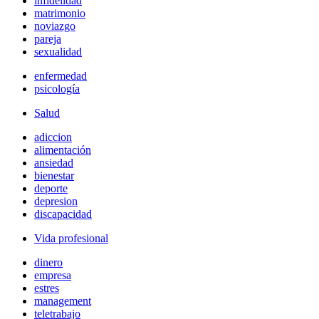
infidelidad
matrimonio
noviazgo
pareja
sexualidad
enfermedad
psicología
Salud
adiccion
alimentación
ansiedad
bienestar
deporte
depresion
discapacidad
Vida profesional
dinero
empresa
estres
management
teletrabajo