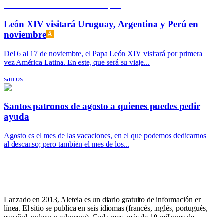
León XIV visitará Uruguay, Argentina y Perú en
noviembre
Del 6 al 17 de noviembre, el Papa León XIV visitará por primera
vez América Latina. En este, que será su viaje...
santos
Santos patronos de agosto a quienes puedes pedir
ayuda
Agosto es el mes de las vacaciones, en el que podemos dedicarnos
al descanso; pero también el mes de los...
Lanzado en 2013, Aleteia es un diario gratuito de información en
línea. El sitio se publica en seis idiomas (francés, inglés, portugués,
español, polaco y esloveno). Cada mes, más de 10 millones de