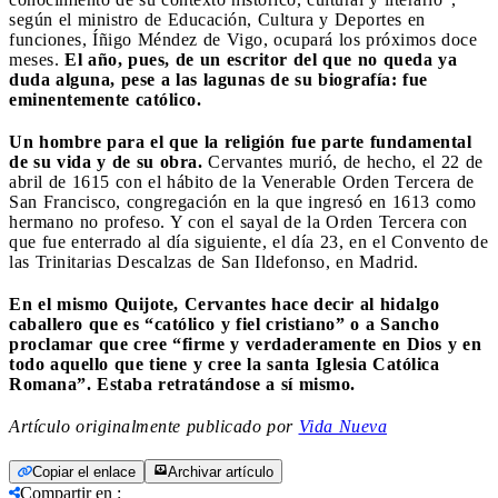
según el ministro de Educación, Cultura y Deportes en
funciones, Íñigo Méndez de Vigo, ocupará los próximos doce
meses.
El año, pues, de un escritor del que no queda ya
duda alguna, pese a las lagunas de su biografía: fue
eminentemente católico.
Un hombre para el que la religión fue parte fundamental
de su vida y de su obra.
Cervantes murió, de hecho, el 22 de
abril de 1615 con el hábito de la Venerable Orden Tercera de
San Francisco, congregación en la que ingresó en 1613 como
hermano no profeso. Y con el sayal de la Orden Tercera con
que fue enterrado al día siguiente, el día 23, en el Convento de
las Trinitarias Descalzas de San Ildefonso, en Madrid.
En el mismo Quijote, Cervantes hace decir al hidalgo
caballero que es “católico y fiel cristiano” o a Sancho
proclamar que cree “firme y verdaderamente en Dios y en
todo aquello que tiene y cree la santa Iglesia Católica
Romana”. Estaba retratándose a sí mismo.
Artículo originalmente publicado por
Vida Nueva
Copiar el enlace
Archivar artículo
Compartir en
: