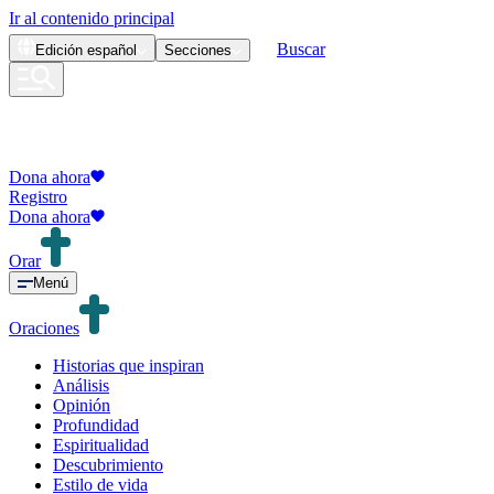
Ir al contenido principal
Buscar
Edición
español
Secciones
Dona ahora
Registro
Dona ahora
Orar
Menú
Oraciones
Historias que inspiran
Análisis
Opinión
Profundidad
Espiritualidad
Descubrimiento
Estilo de vida