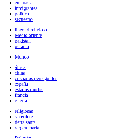
eutanasia
inmigrantes
política
secuestro
libertad religiosa
Medio oriente
pakistan
ucrania
Mundo
áfrica
china
cristianos perseguidos
españa
estados unidos
francia
guerra
religiosas
sacerdote
tierra santa
virgen maria