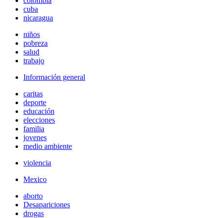
colombia
cuba
nicaragua
niños
pobreza
salud
trabajo
Información general
caritas
deporte
educación
elecciones
familia
jovenes
medio ambiente
violencia
Mexico
aborto
Desapariciones
drogas