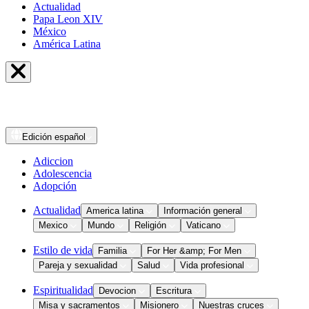
Actualidad
Papa Leon XIV
México
América Latina
Edición
español
Adiccion
Adolescencia
Adopción
Actualidad
America latina
Información general
Mexico
Mundo
Religión
Vaticano
Estilo de vida
Familia
For Her &amp; For Men
Pareja y sexualidad
Salud
Vida profesional
Espiritualidad
Devocion
Escritura
Misa y sacramentos
Misionero
Nuestras cruces