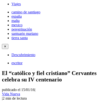
Viajes
camino de santiago
españa
malta
mexico
peregrinación
santuario mariano
tierra santa
✕
Descubrimiento
escritor
El “católico y fiel cristiano” Cervantes
celebra su IV centenario
publicado el 15/01/16
|
Vida Nueva
|
2
min de lectura