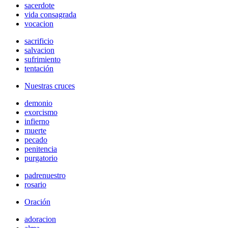
sacerdote
vida consagrada
vocacion
sacrificio
salvacion
sufrimiento
tentación
Nuestras cruces
demonio
exorcismo
infierno
muerte
pecado
penitencia
purgatorio
padrenuestro
rosario
Oración
adoracion