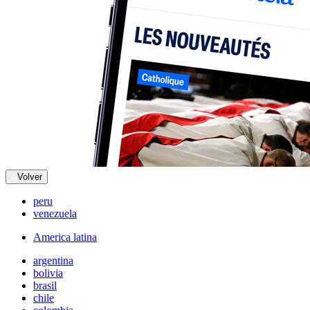
Volver
peru
venezuela
America latina
argentina
bolivia
brasil
chile