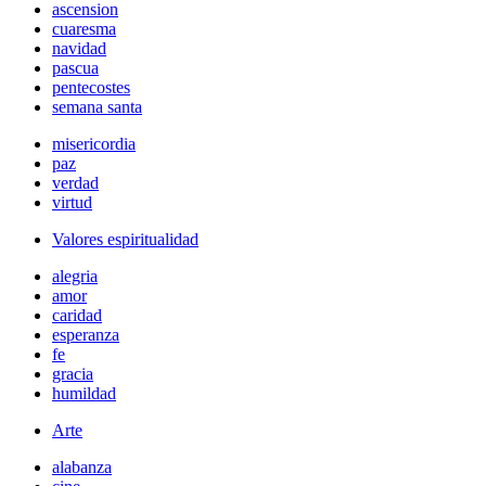
ascension
cuaresma
navidad
pascua
pentecostes
semana santa
misericordia
paz
verdad
virtud
Valores espiritualidad
alegria
amor
caridad
esperanza
fe
gracia
humildad
Arte
alabanza