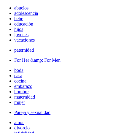
abuelos
adolescencia
bebé
educación
hijos
jovenes
vacaciones
paternidad
For Her &amp; For Men
boda
casa
cocina
embarazo
hombre
maternidad
mujer
Pareja y sexualidad
amor
divorcio