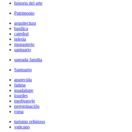
historia del arte
Patrimonio
arquitectura
basilica
catedral
iglesia
monasterio
santuario
sagrada familia
Santuario
aparecida
fatima
guadalupe
lourdes
medjugorje
peregrinación
roma
turismo religioso
vaticano