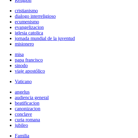
Religión
cristianismo
dialogo interreligioso
ecumenismo
evangelizacion
iglesia catolica
jornada mundial de la juventud
misionero
misa
papa francisco
sinodo
viaje apostólico
Vaticano
angelus
audiencia general
beatificacion
canonizacion
conclave
curia romana
jubileo
Familia