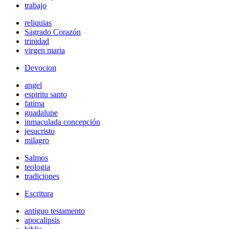
trabajo
reliquias
Sagrado Corazón
trinidad
virgen maria
Devocion
angel
espiritu santo
fatima
guadalupe
inmaculada concepción
jesucristo
milagro
Salmos
teologia
tradiciones
Escritura
antiguo testamento
apocalipsis