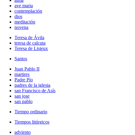
alma
ave maria
contemplación
dios
meditación
novena
Teresa de Ávila
teresa de calcuta
Teresa de Lisieux
Santos
Juan Pablo II
martires
Padre Pío
padres de la iglesia
san Francisco de Asís
san jose
san pablo
Tiempo ordinario
Tiempos litúrgicos
adviento