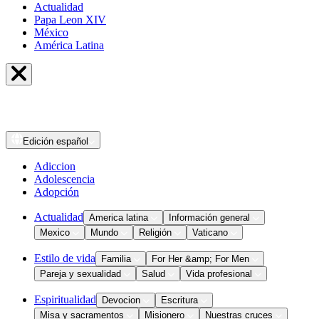
Actualidad
Papa Leon XIV
México
América Latina
Edición
español
Adiccion
Adolescencia
Adopción
Actualidad
America latina
Información general
Mexico
Mundo
Religión
Vaticano
Estilo de vida
Familia
For Her &amp; For Men
Pareja y sexualidad
Salud
Vida profesional
Espiritualidad
Devocion
Escritura
Misa y sacramentos
Misionero
Nuestras cruces