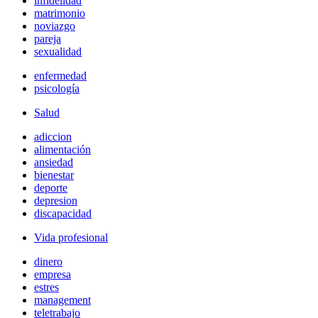
infidelidad
matrimonio
noviazgo
pareja
sexualidad
enfermedad
psicología
Salud
adiccion
alimentación
ansiedad
bienestar
deporte
depresion
discapacidad
Vida profesional
dinero
empresa
estres
management
teletrabajo