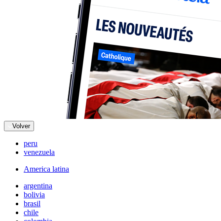
Volver
peru
venezuela
America latina
argentina
bolivia
brasil
chile