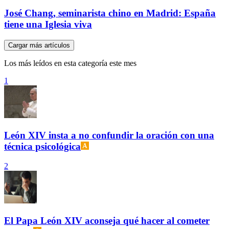
José Chang, seminarista chino en Madrid: España
tiene una Iglesia viva
Cargar más artículos
Los más leídos en esta categoría este mes
1
León XIV insta a no confundir la oración con una
técnica psicológica
2
El Papa León XIV aconseja qué hacer al cometer