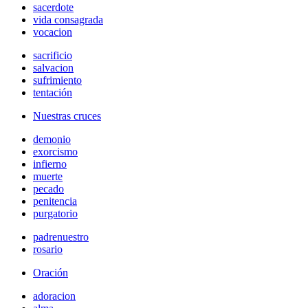
sacerdote
vida consagrada
vocacion
sacrificio
salvacion
sufrimiento
tentación
Nuestras cruces
demonio
exorcismo
infierno
muerte
pecado
penitencia
purgatorio
padrenuestro
rosario
Oración
adoracion