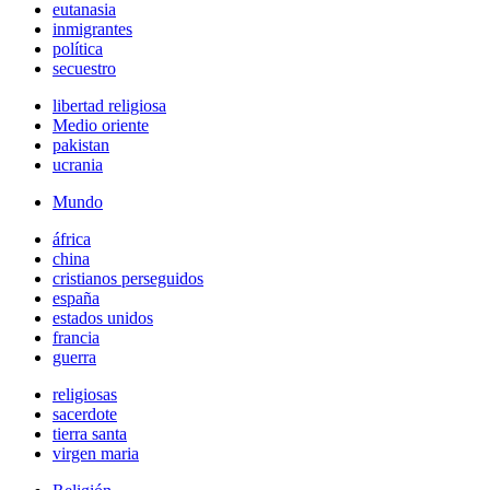
eutanasia
inmigrantes
política
secuestro
libertad religiosa
Medio oriente
pakistan
ucrania
Mundo
áfrica
china
cristianos perseguidos
españa
estados unidos
francia
guerra
religiosas
sacerdote
tierra santa
virgen maria