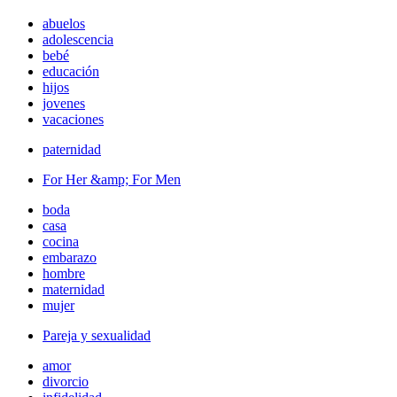
abuelos
adolescencia
bebé
educación
hijos
jovenes
vacaciones
paternidad
For Her &amp; For Men
boda
casa
cocina
embarazo
hombre
maternidad
mujer
Pareja y sexualidad
amor
divorcio