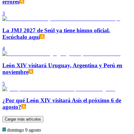
errores
3
La JMJ 2027 de Seúl ya tiene himno oficial.
Escúchalo aquí
4
León XIV visitará Uruguay, Argentina y Perú en
noviembre
5
¿Por qué León XIV visitará Asís el próximo 6 de
agosto?
Cargar más artículos
domingo 9 agosto