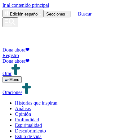
Ir al contenido principal
Buscar
Edición
español
Secciones
Dona ahora
Registro
Dona ahora
Orar
Menú
Oraciones
Historias que inspiran
Análisis
Opinión
Profundidad
Espiritualidad
Descubrimiento
Estilo de vida