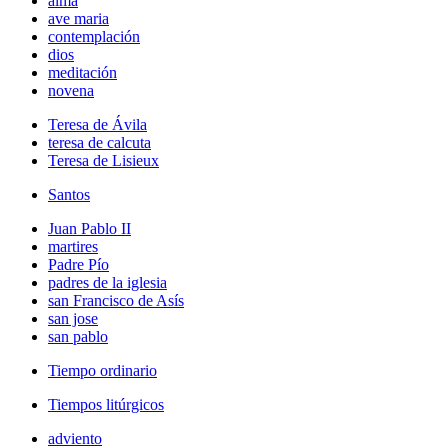
alma
ave maria
contemplación
dios
meditación
novena
Teresa de Ávila
teresa de calcuta
Teresa de Lisieux
Santos
Juan Pablo II
martires
Padre Pío
padres de la iglesia
san Francisco de Asís
san jose
san pablo
Tiempo ordinario
Tiempos litúrgicos
adviento