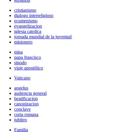
Religión
cristianismo
dialogo interreligioso
ecumenismo
evangelizacion
iglesia catolica
jornada mundial de la juventud
misionero
misa
papa francisco
sinodo
viaje apostólico
Vaticano
angelus
audiencia general
beatificacion
canonizacion
conclave
curia romana
jubileo
Familia