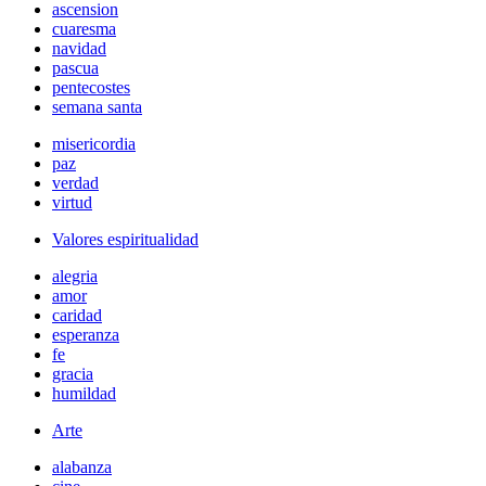
ascension
cuaresma
navidad
pascua
pentecostes
semana santa
misericordia
paz
verdad
virtud
Valores espiritualidad
alegria
amor
caridad
esperanza
fe
gracia
humildad
Arte
alabanza