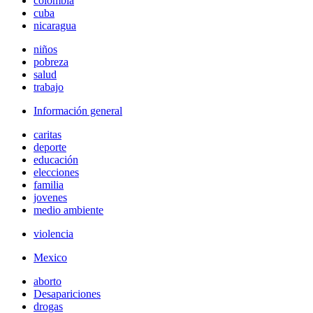
colombia
cuba
nicaragua
niños
pobreza
salud
trabajo
Información general
caritas
deporte
educación
elecciones
familia
jovenes
medio ambiente
violencia
Mexico
aborto
Desapariciones
drogas