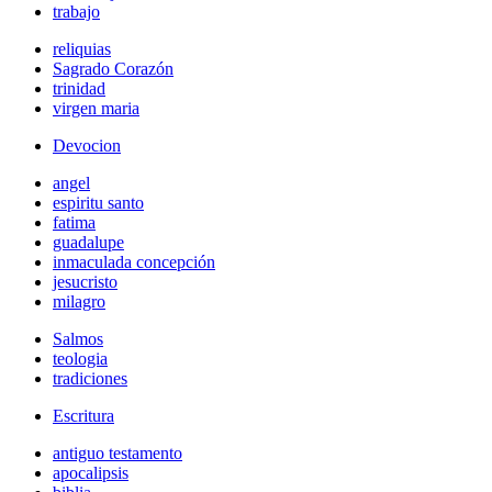
trabajo
reliquias
Sagrado Corazón
trinidad
virgen maria
Devocion
angel
espiritu santo
fatima
guadalupe
inmaculada concepción
jesucristo
milagro
Salmos
teologia
tradiciones
Escritura
antiguo testamento
apocalipsis