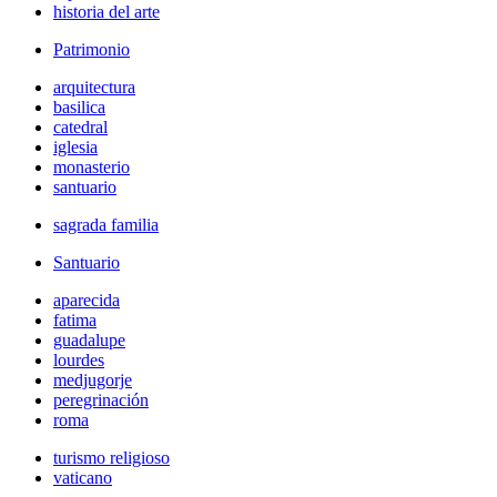
historia del arte
Patrimonio
arquitectura
basilica
catedral
iglesia
monasterio
santuario
sagrada familia
Santuario
aparecida
fatima
guadalupe
lourdes
medjugorje
peregrinación
roma
turismo religioso
vaticano