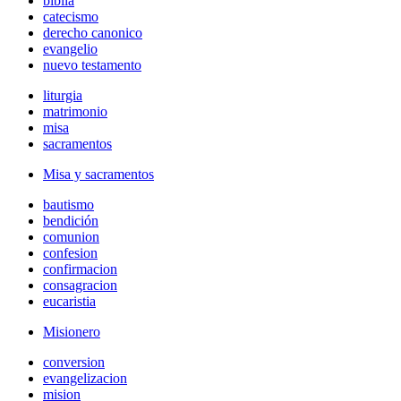
biblia
catecismo
derecho canonico
evangelio
nuevo testamento
liturgia
matrimonio
misa
sacramentos
Misa y sacramentos
bautismo
bendición
comunion
confesion
confirmacion
consagracion
eucaristia
Misionero
conversion
evangelizacion
mision