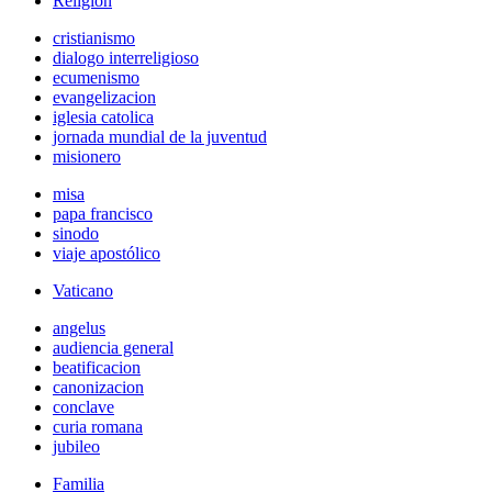
Religión
cristianismo
dialogo interreligioso
ecumenismo
evangelizacion
iglesia catolica
jornada mundial de la juventud
misionero
misa
papa francisco
sinodo
viaje apostólico
Vaticano
angelus
audiencia general
beatificacion
canonizacion
conclave
curia romana
jubileo
Familia