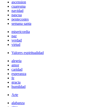
ascension
cuaresma
navidad
pascua
pentecostes
semana santa
misericordia
paz
verdad
virtud
Valores espiritualidad
alegria
amor
caridad
esperanza
fe
gracia
humildad
Arte
alabanza