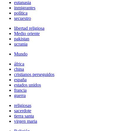
eutanasia
inmigrantes
política
secuestro
libertad religiosa
Medio oriente
pakistan
ucrania
Mundo
áfrica
china
cristianos perseguidos
españa
estados unidos
francia
guerra
religiosas
sacerdote
tierra santa
virgen maria