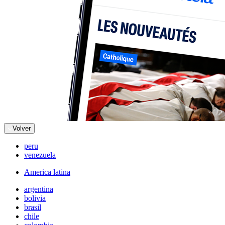
Volver
peru
venezuela
America latina
argentina
bolivia
brasil
chile