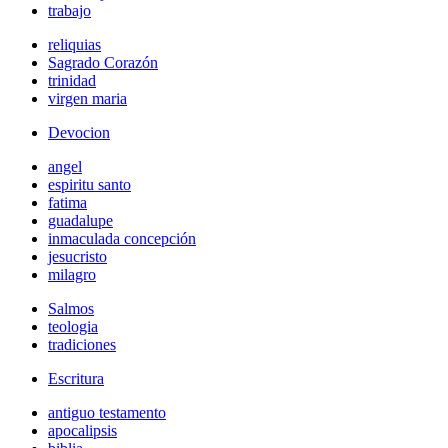
trabajo
reliquias
Sagrado Corazón
trinidad
virgen maria
Devocion
angel
espiritu santo
fatima
guadalupe
inmaculada concepción
jesucristo
milagro
Salmos
teologia
tradiciones
Escritura
antiguo testamento
apocalipsis