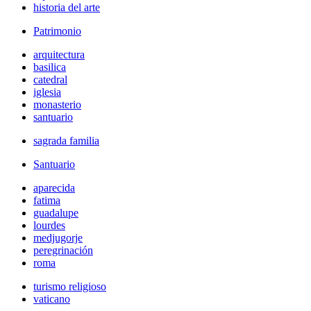
historia del arte
Patrimonio
arquitectura
basilica
catedral
iglesia
monasterio
santuario
sagrada familia
Santuario
aparecida
fatima
guadalupe
lourdes
medjugorje
peregrinación
roma
turismo religioso
vaticano