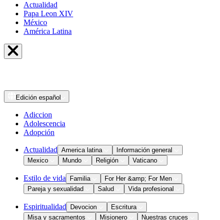
Actualidad
Papa Leon XIV
México
América Latina
Edición
español
Adiccion
Adolescencia
Adopción
Actualidad
America latina
Información general
Mexico
Mundo
Religión
Vaticano
Estilo de vida
Familia
For Her &amp; For Men
Pareja y sexualidad
Salud
Vida profesional
Espiritualidad
Devocion
Escritura
Misa y sacramentos
Misionero
Nuestras cruces