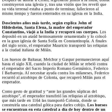
construyeron una iglesia y, tras una visión que les reveló que
su vida terrenal estaba a punto de terminar, fallecieron al
mismo tiempo y fueron enterrados en su iglesia en la India.
Doscientos años más tarde, según explica John of
Hildesheim, Santa Elena, la madre del emperador
Constantino, viajó a la India y recuperó sus cuerpos.
Los
depositó en un ataúd hermosamente ornamentado y lo colocó
en la gran iglesia de Santa Sofía en Constantinopla. A finales
del siglo sexto, el emperador Mauricio transportó las reliquias
a la ciudad italiana de Milán.
Los huesos de Baltasar, Melchor y Gaspar permanecieron aquí
hasta el siglo XII, cuando la ciudad de Milán se rebeló contra
el emperador del Sacro Imperio Romano Germánico, Federico
I Barbarroja. Al necesitar ayuda contra los milaneses, Federico
recurrió al arzobispo de Colonia, que recuperó Milán para el
emperador.
Como gesto de gratitud y “ante las grandes súplicas del
arzobispo”, el emperador transfirió las reliquias al arzobispo,
que más tarde en 1164 las transportó Colonia, donde se
construiría una catedral gótica para darles cobijo.
Los huesos
se encuentran en esta catedral a día de hoy dentro de un