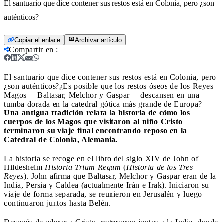
El santuario que dice contener sus restos está en Colonia, pero ¿son
auténticos?
Copiar el enlace
Archivar artículo
Compartir en
:
El santuario que dice contener sus restos está en Colonia, pero
¿son auténticos?
¿Es posible que los restos óseos de los Reyes
Magos —Baltasar, Melchor y Gaspar— descansen en una
tumba dorada en la catedral gótica más grande de Europa?
Una antigua tradición relata la historia de cómo los
cuerpos de los Magos que visitaron al niño Cristo
terminaron su viaje final encontrando reposo en la
Catedral de Colonia, Alemania.
La historia se recoge en el libro del siglo XIV de John of
Hildesheim
Historia Trium Regum
(
Historia de los Tres
Reyes
). John afirma que Baltasar, Melchor y Gaspar eran de la
India, Persia y Caldea (actualmente Irán e Irak). Iniciaron su
viaje de forma separada, se reunieron en Jerusalén y luego
continuaron juntos hasta Belén.
Después de adorar a Cristo, regresaron juntos a la India, donde