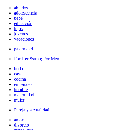
abuelos
adolescencia
bebé
educación
hijos
jovenes
vacaciones
paternidad
For Her &amp; For Men
boda
casa
cocina
embarazo
hombre
maternidad
mujer
Pareja y sexualidad
amor
divorcio