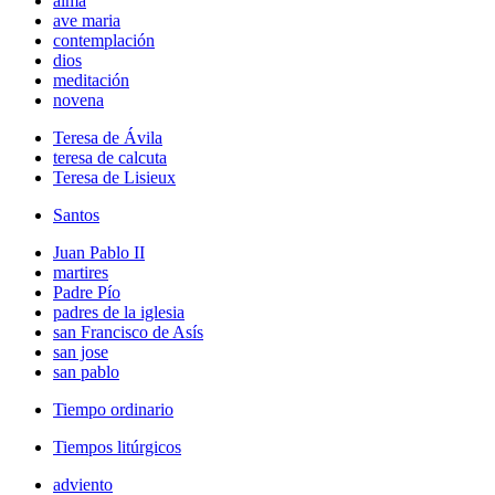
alma
ave maria
contemplación
dios
meditación
novena
Teresa de Ávila
teresa de calcuta
Teresa de Lisieux
Santos
Juan Pablo II
martires
Padre Pío
padres de la iglesia
san Francisco de Asís
san jose
san pablo
Tiempo ordinario
Tiempos litúrgicos
adviento