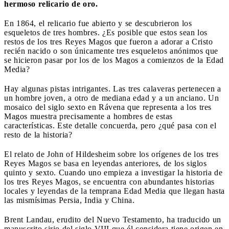
hermoso relicario de oro.
En 1864, el relicario fue abierto y se descubrieron los
esqueletos de tres hombres. ¿Es posible que estos sean los
restos de los tres Reyes Magos que fueron a adorar a Cristo
recién nacido o son únicamente tres esqueletos anónimos que
se hicieron pasar por los de los Magos a comienzos de la Edad
Media?
Hay algunas pistas intrigantes. Las tres calaveras pertenecen a
un hombre joven, a otro de mediana edad y a un anciano. Un
mosaico del siglo sexto en Rávena que representa a los tres
Magos muestra precisamente a hombres de estas
características. Este detalle concuerda, pero ¿qué pasa con el
resto de la historia?
El relato de John of Hildesheim sobre los orígenes de los tres
Reyes Magos se basa en leyendas anteriores, de los siglos
quinto y sexto. Cuando uno empieza a investigar la historia de
los tres Reyes Magos, se encuentra con abundantes historias
locales y leyendas de la temprana Edad Media que llegan hasta
las mismísimas Persia, India y China.
Brent Landau, erudito del Nuevo Testamento, ha traducido un
manuscrito sirio del siglo VIII que él considera tiene origen en