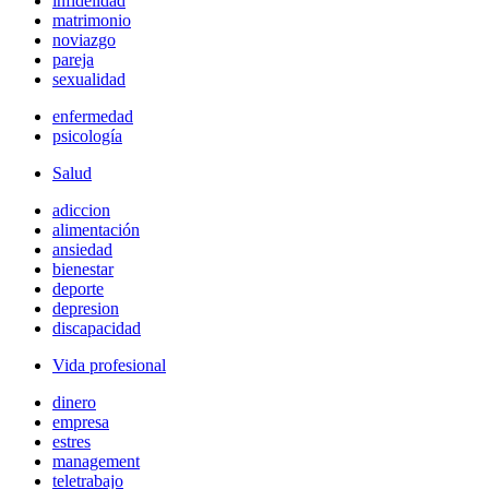
infidelidad
matrimonio
noviazgo
pareja
sexualidad
enfermedad
psicología
Salud
adiccion
alimentación
ansiedad
bienestar
deporte
depresion
discapacidad
Vida profesional
dinero
empresa
estres
management
teletrabajo