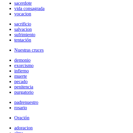
sacerdote
vida consagrada
vocacion
sacrificio
salvacion
sufrimiento
tentación
Nuestras cruces
demonio
exorcismo
infierno
muerte
pecado
penitencia
purgatorio
padrenuestro
rosario
Oración
adoracion