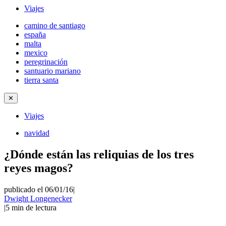
Viajes
camino de santiago
españa
malta
mexico
peregrinación
santuario mariano
tierra santa
✕
Viajes
navidad
¿Dónde están las reliquias de los tres
reyes magos?
publicado el 06/01/16
|
Dwight Longenecker
|
5
min de lectura