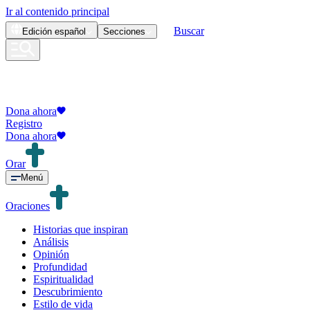
Ir al contenido principal
Buscar
Edición
español
Secciones
Dona ahora
Registro
Dona ahora
Orar
Menú
Oraciones
Historias que inspiran
Análisis
Opinión
Profundidad
Espiritualidad
Descubrimiento
Estilo de vida