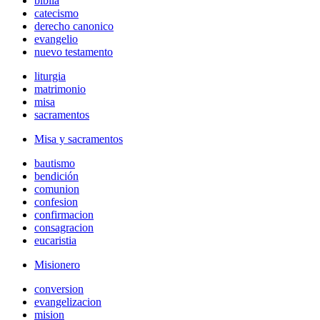
biblia
catecismo
derecho canonico
evangelio
nuevo testamento
liturgia
matrimonio
misa
sacramentos
Misa y sacramentos
bautismo
bendición
comunion
confesion
confirmacion
consagracion
eucaristia
Misionero
conversion
evangelizacion
mision