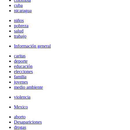
colombia
cuba
nicaragua
niños
pobreza
salud
trabajo
Información general
caritas
deporte
educación
elecciones
familia
jovenes
medio ambiente
violencia
Mexico
aborto
Desapariciones
drogas