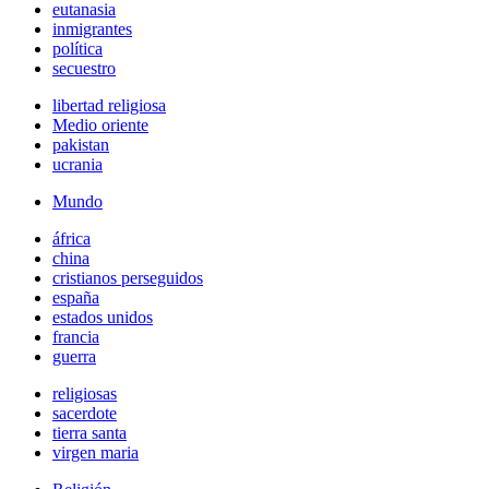
eutanasia
inmigrantes
política
secuestro
libertad religiosa
Medio oriente
pakistan
ucrania
Mundo
áfrica
china
cristianos perseguidos
españa
estados unidos
francia
guerra
religiosas
sacerdote
tierra santa
virgen maria