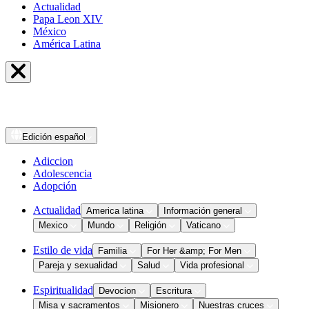
Actualidad
Papa Leon XIV
México
América Latina
Edición
español
Adiccion
Adolescencia
Adopción
Actualidad
America latina
Información general
Mexico
Mundo
Religión
Vaticano
Estilo de vida
Familia
For Her &amp; For Men
Pareja y sexualidad
Salud
Vida profesional
Espiritualidad
Devocion
Escritura
Misa y sacramentos
Misionero
Nuestras cruces