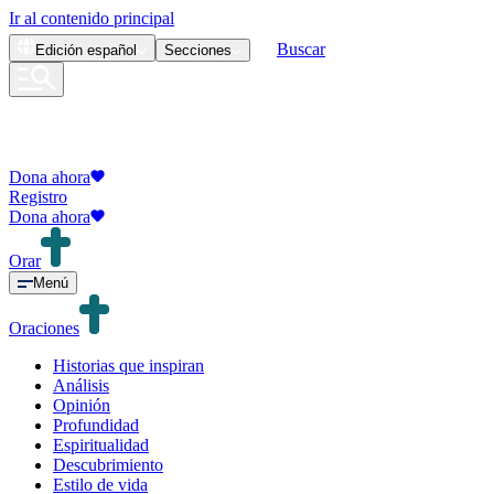
Ir al contenido principal
Buscar
Edición
español
Secciones
Dona ahora
Registro
Dona ahora
Orar
Menú
Oraciones
Historias que inspiran
Análisis
Opinión
Profundidad
Espiritualidad
Descubrimiento
Estilo de vida