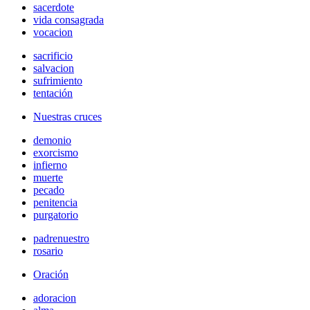
sacerdote
vida consagrada
vocacion
sacrificio
salvacion
sufrimiento
tentación
Nuestras cruces
demonio
exorcismo
infierno
muerte
pecado
penitencia
purgatorio
padrenuestro
rosario
Oración
adoracion