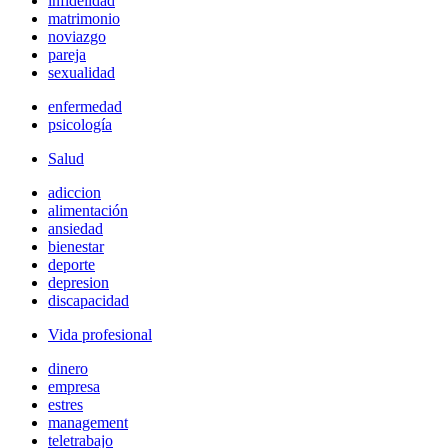
infidelidad
matrimonio
noviazgo
pareja
sexualidad
enfermedad
psicología
Salud
adiccion
alimentación
ansiedad
bienestar
deporte
depresion
discapacidad
Vida profesional
dinero
empresa
estres
management
teletrabajo