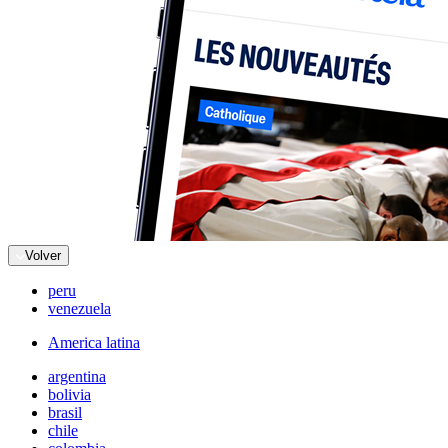
Volver
peru
venezuela
America latina
argentina
bolivia
brasil
chile