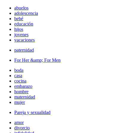
abuelos
adolescencia
bebé
educación
hijos
jovenes
vacaciones
paternidad
For Her &amp; For Men
boda
casa
cocina
embarazo
hombre
maternidad
mujer
Pareja y sexualidad
amor
divorcio