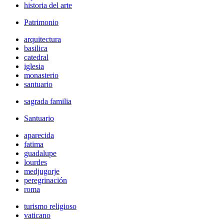
historia del arte
Patrimonio
arquitectura
basilica
catedral
iglesia
monasterio
santuario
sagrada familia
Santuario
aparecida
fatima
guadalupe
lourdes
medjugorje
peregrinación
roma
turismo religioso
vaticano