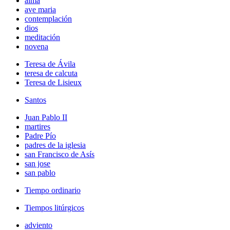
alma
ave maria
contemplación
dios
meditación
novena
Teresa de Ávila
teresa de calcuta
Teresa de Lisieux
Santos
Juan Pablo II
martires
Padre Pío
padres de la iglesia
san Francisco de Asís
san jose
san pablo
Tiempo ordinario
Tiempos litúrgicos
adviento