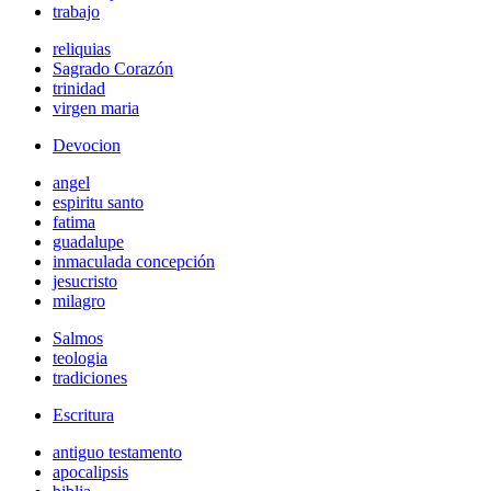
trabajo
reliquias
Sagrado Corazón
trinidad
virgen maria
Devocion
angel
espiritu santo
fatima
guadalupe
inmaculada concepción
jesucristo
milagro
Salmos
teologia
tradiciones
Escritura
antiguo testamento
apocalipsis