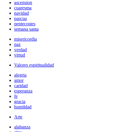
ascension
cuaresma
navidad
pascua
pentecostes
semana santa
misericordia
paz
verdad
virtud
Valores espiritualidad
alegria
amor
caridad
esperanza
fe
gracia
humildad
Arte
alabanza