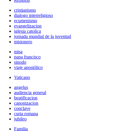
Religión
cristianismo
dialogo interreligioso
ecumenismo
evangelizacion
iglesia catolica
jornada mundial de la juventud
misionero
misa
papa francisco
sinodo
viaje apostólico
Vaticano
angelus
audiencia general
beatificacion
canonizacion
conclave
curia romana
jubileo
Familia