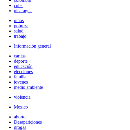
colombia
cuba
nicaragua
niños
pobreza
salud
trabajo
Información general
caritas
deporte
educación
elecciones
familia
jovenes
medio ambiente
violencia
Mexico
aborto
Desapariciones
drogas