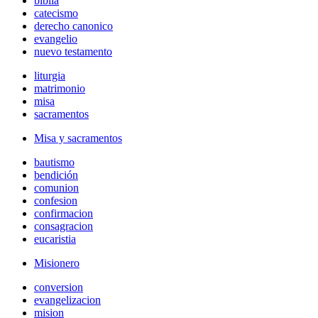
biblia
catecismo
derecho canonico
evangelio
nuevo testamento
liturgia
matrimonio
misa
sacramentos
Misa y sacramentos
bautismo
bendición
comunion
confesion
confirmacion
consagracion
eucaristia
Misionero
conversion
evangelizacion
mision