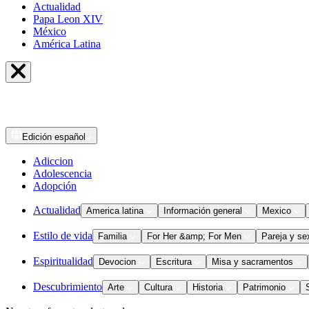
Actualidad
Papa Leon XIV
México
América Latina
Edición
español
Adiccion
Adolescencia
Adopción
Actualidad
America latina
Información general
Mexico
Estilo de vida
Familia
For Her &amp; For Men
Pareja y se
Espiritualidad
Devocion
Escritura
Misa y sacramentos
Descubrimiento
Arte
Cultura
Historia
Patrimonio