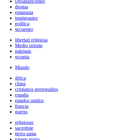
Desapariciones
drogas
eutanasia
inmigrantes
política
secuestro
libertad religiosa
Medio oriente
pakistan
ucrania
Mundo
áfrica
china
cristianos perseguidos
españa
estados unidos
francia
guerra
religiosas
sacerdote
tierra santa
virgen maria