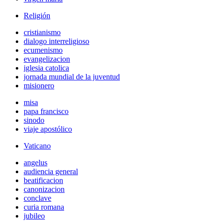
Religión
cristianismo
dialogo interreligioso
ecumenismo
evangelizacion
iglesia catolica
jornada mundial de la juventud
misionero
misa
papa francisco
sinodo
viaje apostólico
Vaticano
angelus
audiencia general
beatificacion
canonizacion
conclave
curia romana
jubileo