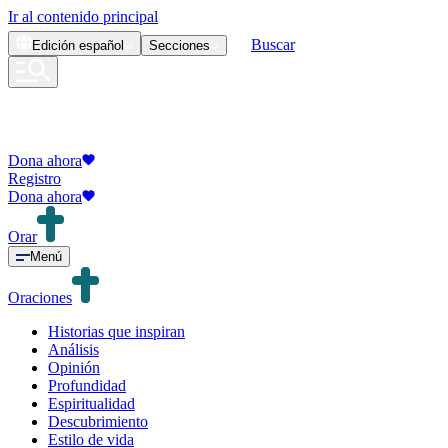
Ir al contenido principal
Buscar
Edición
español
Secciones
Dona ahora
Registro
Dona ahora
Orar
Menú
Oraciones
Historias que inspiran
Análisis
Opinión
Profundidad
Espiritualidad
Descubrimiento
Estilo de vida