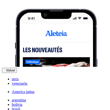
Volver
peru
venezuela
America latina
argentina
bolivia
brasil