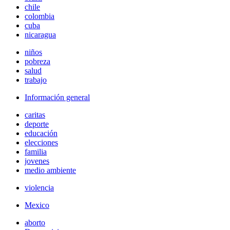
chile
colombia
cuba
nicaragua
niños
pobreza
salud
trabajo
Información general
caritas
deporte
educación
elecciones
familia
jovenes
medio ambiente
violencia
Mexico
aborto