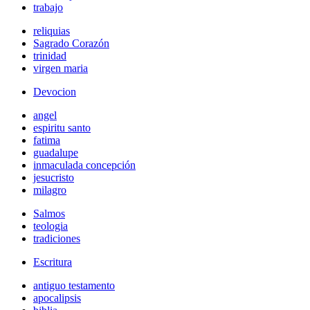
trabajo
reliquias
Sagrado Corazón
trinidad
virgen maria
Devocion
angel
espiritu santo
fatima
guadalupe
inmaculada concepción
jesucristo
milagro
Salmos
teologia
tradiciones
Escritura
antiguo testamento
apocalipsis