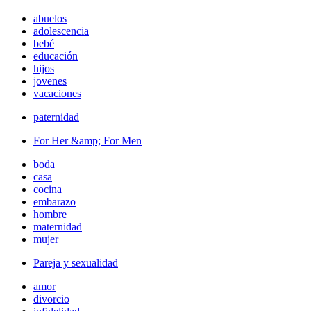
abuelos
adolescencia
bebé
educación
hijos
jovenes
vacaciones
paternidad
For Her &amp; For Men
boda
casa
cocina
embarazo
hombre
maternidad
mujer
Pareja y sexualidad
amor
divorcio