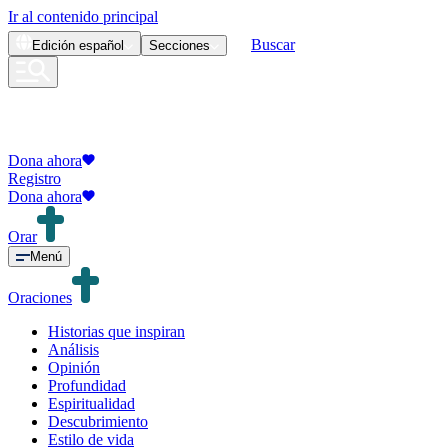
Ir al contenido principal
Buscar
Edición
español
Secciones
Dona ahora
Registro
Dona ahora
Orar
Menú
Oraciones
Historias que inspiran
Análisis
Opinión
Profundidad
Espiritualidad
Descubrimiento
Estilo de vida