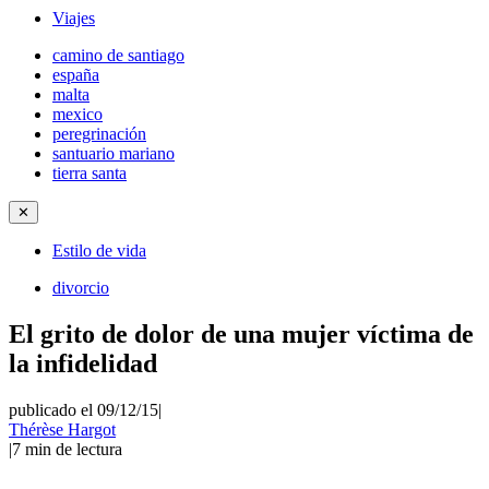
Viajes
camino de santiago
españa
malta
mexico
peregrinación
santuario mariano
tierra santa
✕
Estilo de vida
divorcio
El grito de dolor de una mujer víctima de
la infidelidad
publicado el 09/12/15
|
Thérèse Hargot
|
7
min de lectura