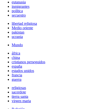
eutanasia
inmigrantes
política
secuestro
libertad religiosa
Medio oriente
pakistan
ucrania
Mundo
áfrica
china
cristianos perseguidos
españa
estados unidos
francia
guerra
religiosas
sacerdote
tierra santa
virgen maria