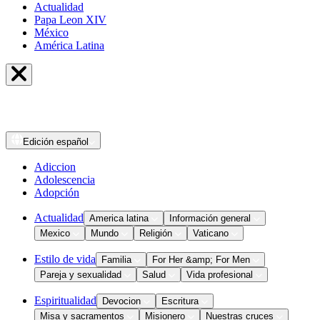
Actualidad
Papa Leon XIV
México
América Latina
Edición
español
Adiccion
Adolescencia
Adopción
Actualidad
America latina
Información general
Mexico
Mundo
Religión
Vaticano
Estilo de vida
Familia
For Her &amp; For Men
Pareja y sexualidad
Salud
Vida profesional
Espiritualidad
Devocion
Escritura
Misa y sacramentos
Misionero
Nuestras cruces