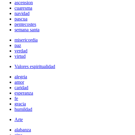
ascension
cuaresma
navidad
pascua
pentecostes
semana santa
misericordia
paz
verdad
virtud
Valores espiritualidad
alegria
amor
caridad
esperanza
fe
gracia
humildad
Arte
alabanza