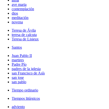
alma
ave maria
contemplación
dios
meditación
novena
Teresa de Ávila
teresa de calcuta
Teresa de Lisieux
Santos
Juan Pablo II
martires
Padre Pío
padres de la iglesia
san Francisco de Asís
san jose
san pablo
Tiempo ordinario
Tiempos litúrgicos
adviento