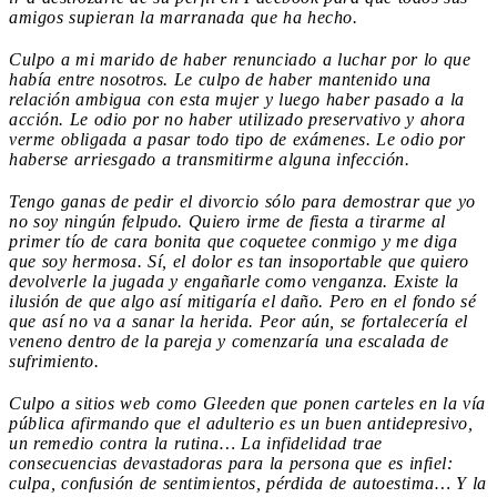
amigos supieran la marranada que ha hecho.
Culpo a mi marido de haber renunciado a luchar por lo que
había entre nosotros. Le culpo de haber mantenido una
relación ambigua con esta mujer y luego haber pasado a la
acción. Le odio por no haber utilizado preservativo y ahora
verme obligada a pasar todo tipo de exámenes. Le odio por
haberse arriesgado a transmitirme alguna infección.
Tengo ganas de pedir el divorcio sólo para demostrar que yo
no soy ningún felpudo. Quiero irme de fiesta a tirarme al
primer tío de cara bonita que coquetee conmigo y me diga
que soy hermosa. Sí, el dolor es tan insoportable que quiero
devolverle la jugada y engañarle como venganza. Existe la
ilusión de que algo así mitigaría el daño. Pero en el fondo sé
que así no va a sanar la herida. Peor aún, se fortalecería el
veneno dentro de la pareja y comenzaría una escalada de
sufrimiento.
Culpo a sitios web como Gleeden que ponen carteles en la vía
pública afirmando que el adulterio es un buen antidepresivo,
un remedio contra la rutina… La infidelidad trae
consecuencias devastadoras para la persona que es infiel:
culpa, confusión de sentimientos, pérdida de autoestima… Y la