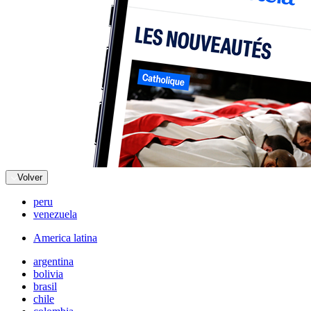
Volver
peru
venezuela
America latina
argentina
bolivia
brasil
chile