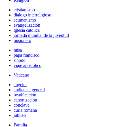
Religión
cristianismo
dialogo interreligioso
ecumenismo
evangelizacion
iglesia catolica
jornada mundial de la juventud
misionero
misa
papa francisco
sinodo
viaje apostólico
Vaticano
angelus
audiencia general
beatificacion
canonizacion
conclave
curia romana
jubileo
Familia