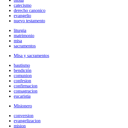
biblia
catecismo
derecho canonico
evangelio
nuevo testamento
liturgia
matrimonio
misa
sacramentos
Misa y sacramentos
bautismo
bendición
comunion
confesion
confirmacion
consagracion
eucaristia
Misionero
conversion
evangelizacion
mision