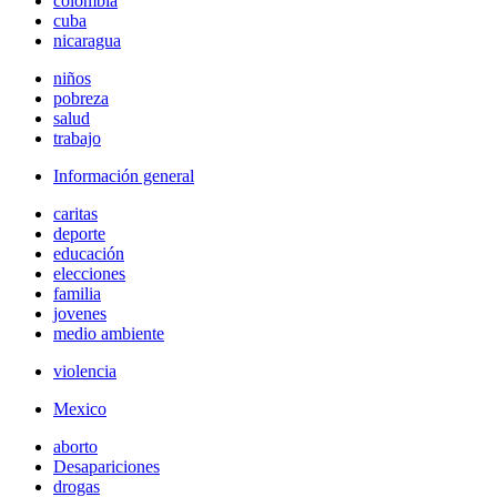
colombia
cuba
nicaragua
niños
pobreza
salud
trabajo
Información general
caritas
deporte
educación
elecciones
familia
jovenes
medio ambiente
violencia
Mexico
aborto
Desapariciones
drogas