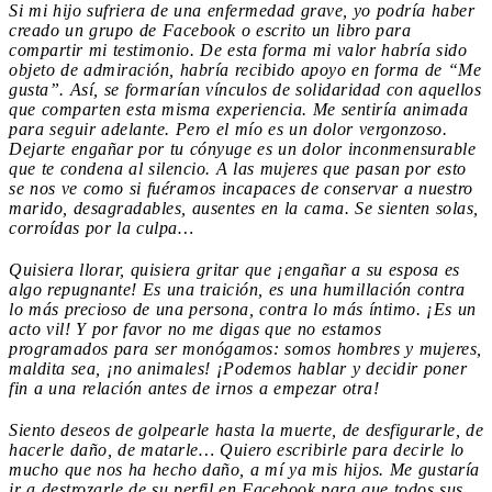
Si mi hijo sufriera de una enfermedad grave, yo podría haber
creado un grupo de Facebook o escrito un libro para
compartir mi testimonio. De esta forma mi valor habría sido
objeto de admiración, habría recibido apoyo en forma de “Me
gusta”. Así, se formarían vínculos de solidaridad con aquellos
que comparten esta misma experiencia. Me sentiría animada
para seguir adelante. Pero el mío es un dolor vergonzoso.
Dejarte engañar por tu cónyuge es un dolor inconmensurable
que te condena al silencio. A las mujeres que pasan por esto
se nos ve como si fuéramos incapaces de conservar a nuestro
marido, desagradables, ausentes en la cama. Se sienten solas,
corroídas por la culpa…
Quisiera llorar, quisiera gritar que ¡engañar a su esposa es
algo repugnante! Es una traición, es una humillación contra
lo más precioso de una persona, contra lo más íntimo. ¡Es un
acto vil! Y por favor no me digas que no estamos
programados para ser monógamos: somos hombres y mujeres,
maldita sea, ¡no animales! ¡Podemos hablar y decidir poner
fin a una relación antes de irnos a empezar otra!
Siento deseos de golpearle hasta la muerte, de desfigurarle, de
hacerle daño, de matarle… Quiero escribirle para decirle lo
mucho que nos ha hecho daño, a mí ya mis hijos. Me gustaría
ir a destrozarle de su perfil en Facebook para que todos sus