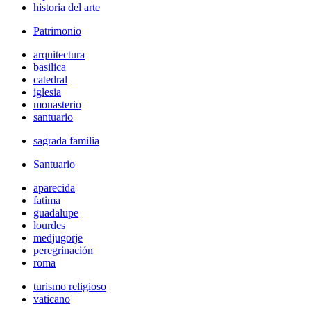
historia del arte
Patrimonio
arquitectura
basilica
catedral
iglesia
monasterio
santuario
sagrada familia
Santuario
aparecida
fatima
guadalupe
lourdes
medjugorje
peregrinación
roma
turismo religioso
vaticano