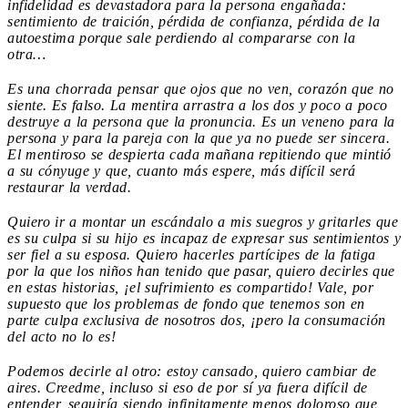
infidelidad es devastadora para la persona engañada:
sentimiento de traición, pérdida de confianza, pérdida de la
autoestima porque sale perdiendo al compararse con la
otra…
Es una chorrada pensar que ojos que no ven, corazón que no
siente. Es falso. La mentira arrastra a los dos y poco a poco
destruye a la persona que la pronuncia. Es un veneno para la
persona y para la pareja con la que ya no puede ser sincera.
El mentiroso se despierta cada mañana repitiendo que mintió
a su cónyuge y que, cuanto más espere, más difícil será
restaurar la verdad.
Quiero ir a montar un escándalo a mis suegros y gritarles que
es su culpa si su hijo es incapaz de expresar sus sentimientos y
ser fiel a su esposa. Quiero hacerles partícipes de la fatiga
por la que los niños han tenido que pasar, quiero decirles que
en estas historias, ¡el sufrimiento es compartido! Vale, por
supuesto que los problemas de fondo que tenemos son en
parte culpa exclusiva de nosotros dos, ¡pero la consumación
del acto no lo es!
Podemos decirle al otro: estoy cansado, quiero cambiar de
aires. Creedme, incluso si eso de por sí ya fuera difícil de
entender, seguiría siendo infinitamente menos doloroso que