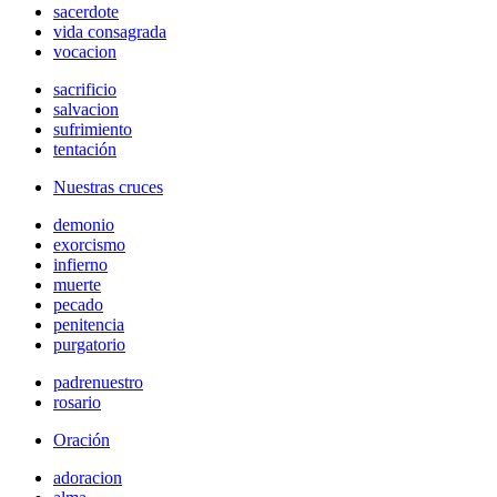
sacerdote
vida consagrada
vocacion
sacrificio
salvacion
sufrimiento
tentación
Nuestras cruces
demonio
exorcismo
infierno
muerte
pecado
penitencia
purgatorio
padrenuestro
rosario
Oración
adoracion