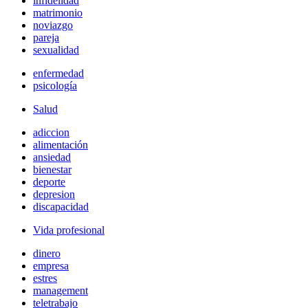
infidelidad
matrimonio
noviazgo
pareja
sexualidad
enfermedad
psicología
Salud
adiccion
alimentación
ansiedad
bienestar
deporte
depresion
discapacidad
Vida profesional
dinero
empresa
estres
management
teletrabajo