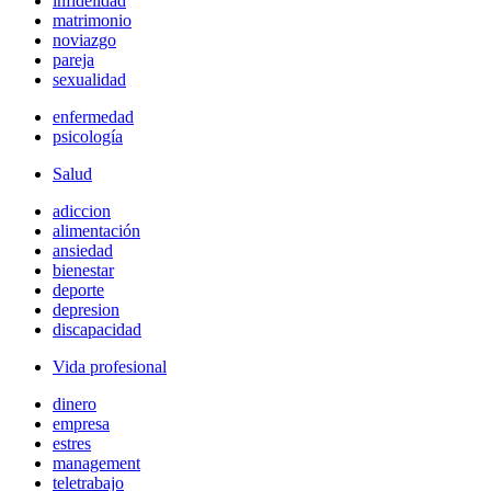
infidelidad
matrimonio
noviazgo
pareja
sexualidad
enfermedad
psicología
Salud
adiccion
alimentación
ansiedad
bienestar
deporte
depresion
discapacidad
Vida profesional
dinero
empresa
estres
management
teletrabajo