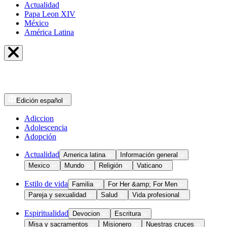
Actualidad
Papa Leon XIV
México
América Latina
Edición
español
Adiccion
Adolescencia
Adopción
Actualidad
America latina
Información general
Mexico
Mundo
Religión
Vaticano
Estilo de vida
Familia
For Her &amp; For Men
Pareja y sexualidad
Salud
Vida profesional
Espiritualidad
Devocion
Escritura
Misa y sacramentos
Misionero
Nuestras cruces