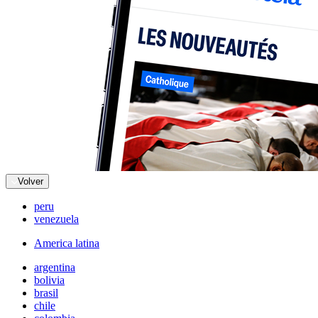
Volver
peru
venezuela
America latina
argentina
bolivia
brasil
chile