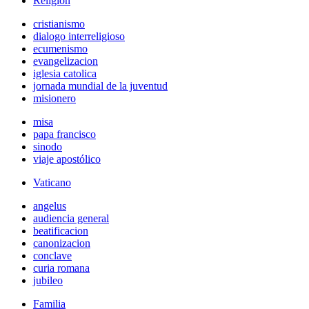
Religión
cristianismo
dialogo interreligioso
ecumenismo
evangelizacion
iglesia catolica
jornada mundial de la juventud
misionero
misa
papa francisco
sinodo
viaje apostólico
Vaticano
angelus
audiencia general
beatificacion
canonizacion
conclave
curia romana
jubileo
Familia