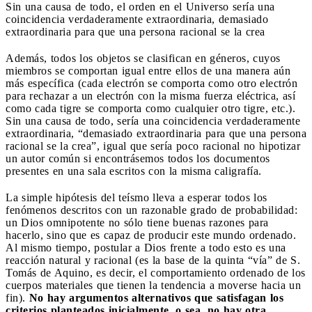
Sin una causa de todo, el orden en el Universo sería una
coincidencia verdaderamente extraordinaria, demasiado
extraordinaria para que una persona racional se la crea
Además, todos los objetos se clasifican en géneros, cuyos
miembros se comportan igual entre ellos de una manera aún
más específica (cada electrón se comporta como otro electrón
para rechazar a un electrón con la misma fuerza eléctrica, así
como cada tigre se comporta como cualquier otro tigre, etc.).
Sin una causa de todo, sería una coincidencia verdaderamente
extraordinaria, “demasiado extraordinaria para que una persona
racional se la crea”, igual que sería poco racional no hipotizar
un autor común si encontrásemos todos los documentos
presentes en una sala escritos con la misma caligrafía.
La simple hipótesis del teísmo lleva a esperar todos los
fenómenos descritos con un razonable grado de probabilidad:
un Dios omnipotente no sólo tiene buenas razones para
hacerlo, sino que es capaz de producir este mundo ordenado.
Al mismo tiempo, postular a Dios frente a todo esto es una
reacción natural y racional (es la base de la quinta “vía” de S.
Tomás de Aquino, es decir, el comportamiento ordenado de los
cuerpos materiales que tienen la tendencia a moverse hacia un
fin).
No hay argumentos alternativos que satisfagan los
criterios planteados inicialmente, o sea, no hay otra