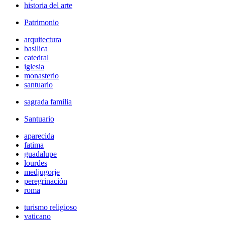
historia del arte
Patrimonio
arquitectura
basilica
catedral
iglesia
monasterio
santuario
sagrada familia
Santuario
aparecida
fatima
guadalupe
lourdes
medjugorje
peregrinación
roma
turismo religioso
vaticano