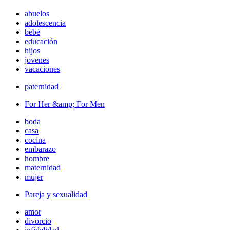
abuelos
adolescencia
bebé
educación
hijos
jovenes
vacaciones
paternidad
For Her &amp; For Men
boda
casa
cocina
embarazo
hombre
maternidad
mujer
Pareja y sexualidad
amor
divorcio