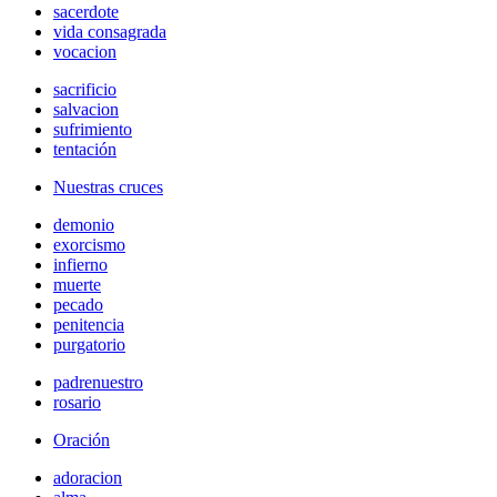
sacerdote
vida consagrada
vocacion
sacrificio
salvacion
sufrimiento
tentación
Nuestras cruces
demonio
exorcismo
infierno
muerte
pecado
penitencia
purgatorio
padrenuestro
rosario
Oración
adoracion