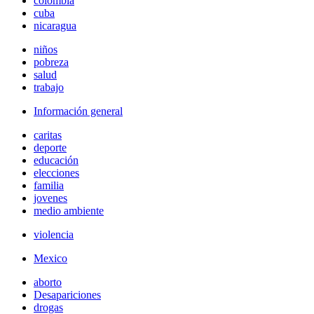
colombia
cuba
nicaragua
niños
pobreza
salud
trabajo
Información general
caritas
deporte
educación
elecciones
familia
jovenes
medio ambiente
violencia
Mexico
aborto
Desapariciones
drogas