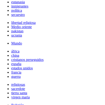
eutanasia
inmigrantes
política
secuestro
libertad religiosa
Medio oriente
pakistan
ucrania
Mundo
áfrica
china
cristianos perseguidos
españa
estados unidos
francia
guerra
religiosas
sacerdote
tierra santa
virgen maria