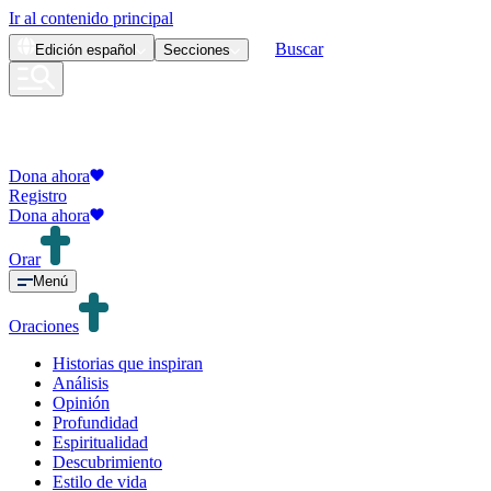
Ir al contenido principal
Buscar
Edición
español
Secciones
Dona ahora
Registro
Dona ahora
Orar
Menú
Oraciones
Historias que inspiran
Análisis
Opinión
Profundidad
Espiritualidad
Descubrimiento
Estilo de vida