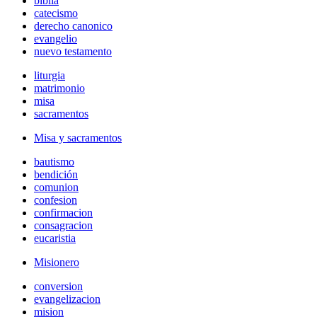
biblia
catecismo
derecho canonico
evangelio
nuevo testamento
liturgia
matrimonio
misa
sacramentos
Misa y sacramentos
bautismo
bendición
comunion
confesion
confirmacion
consagracion
eucaristia
Misionero
conversion
evangelizacion
mision