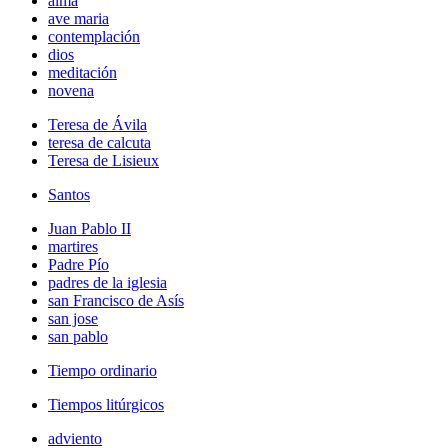
alma
ave maria
contemplación
dios
meditación
novena
Teresa de Ávila
teresa de calcuta
Teresa de Lisieux
Santos
Juan Pablo II
martires
Padre Pío
padres de la iglesia
san Francisco de Asís
san jose
san pablo
Tiempo ordinario
Tiempos litúrgicos
adviento