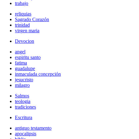
trabajo
reliquias
Sagrado Corazón
trinidad
virgen maria
Devocion
angel
espiritu santo
fatima
guadalupe
inmaculada concepción
jesucristo
milagro
Salmos
teologia
tradiciones
Escritura
antiguo testamento
apocalipsis