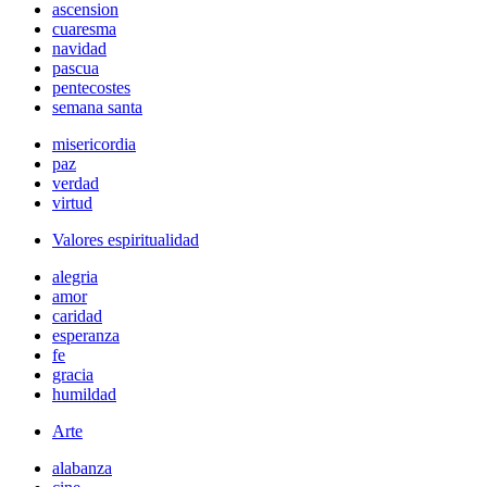
ascension
cuaresma
navidad
pascua
pentecostes
semana santa
misericordia
paz
verdad
virtud
Valores espiritualidad
alegria
amor
caridad
esperanza
fe
gracia
humildad
Arte
alabanza