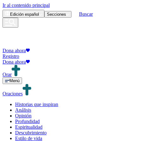
Ir al contenido principal
Buscar
Edición
español
Secciones
Dona ahora
Registro
Dona ahora
Orar
Menú
Oraciones
Historias que inspiran
Análisis
Opinión
Profundidad
Espiritualidad
Descubrimiento
Estilo de vida