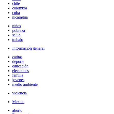
chile
colombia
cuba
nicaragua
niños
pobreza
salud
trabajo
Información general
caritas
deporte
educación
elecciones
familia
jovenes
medio ambiente
violencia
Mexico
aborto