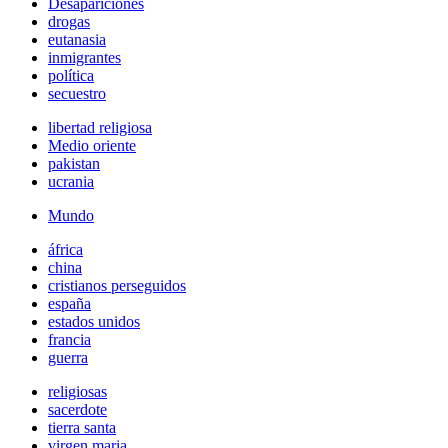
Desapariciones
drogas
eutanasia
inmigrantes
política
secuestro
libertad religiosa
Medio oriente
pakistan
ucrania
Mundo
áfrica
china
cristianos perseguidos
españa
estados unidos
francia
guerra
religiosas
sacerdote
tierra santa
virgen maria