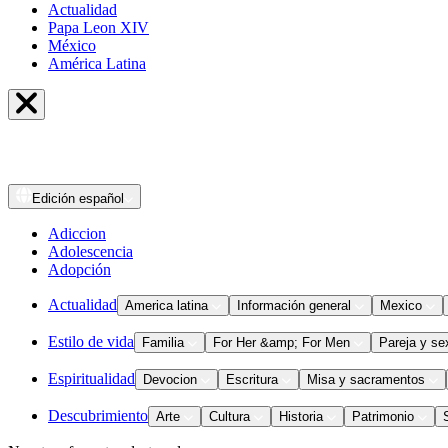
Actualidad
Papa Leon XIV
México
América Latina
Edición
español
Adiccion
Adolescencia
Adopción
Actualidad
America latina
Información general
Mexico
Estilo de vida
Familia
For Her &amp; For Men
Pareja y se
Espiritualidad
Devocion
Escritura
Misa y sacramentos
Descubrimiento
Arte
Cultura
Historia
Patrimonio