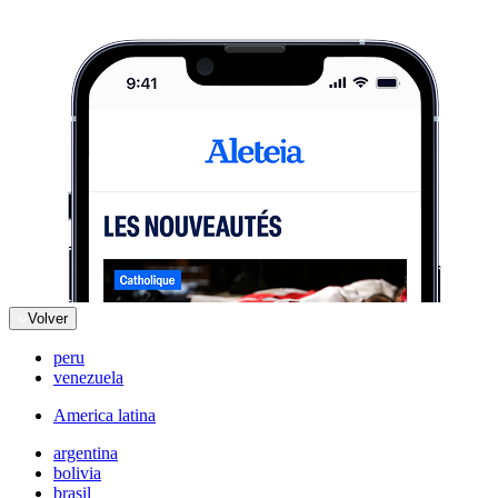
Volver
peru
venezuela
America latina
argentina
bolivia
brasil