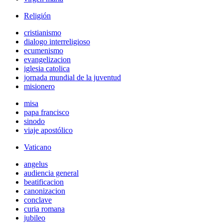
Religión
cristianismo
dialogo interreligioso
ecumenismo
evangelizacion
iglesia catolica
jornada mundial de la juventud
misionero
misa
papa francisco
sinodo
viaje apostólico
Vaticano
angelus
audiencia general
beatificacion
canonizacion
conclave
curia romana
jubileo