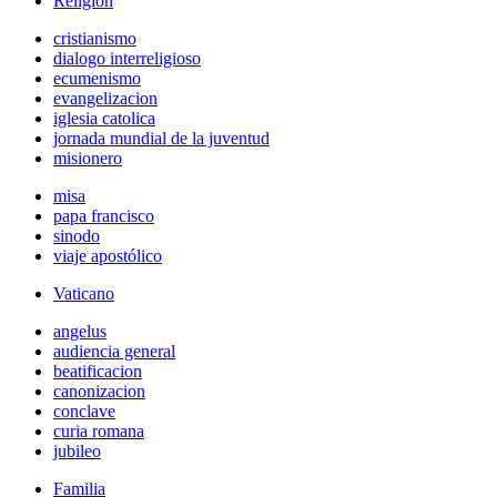
Religión
cristianismo
dialogo interreligioso
ecumenismo
evangelizacion
iglesia catolica
jornada mundial de la juventud
misionero
misa
papa francisco
sinodo
viaje apostólico
Vaticano
angelus
audiencia general
beatificacion
canonizacion
conclave
curia romana
jubileo
Familia