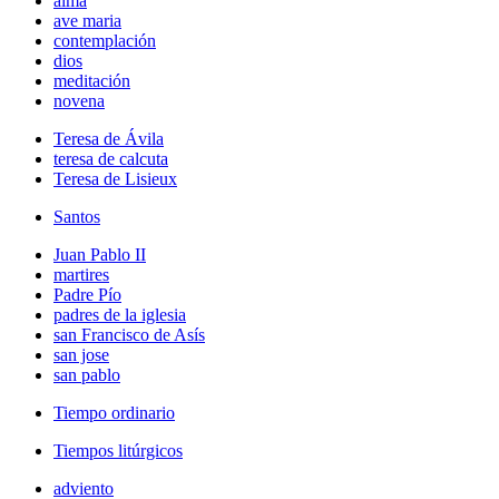
alma
ave maria
contemplación
dios
meditación
novena
Teresa de Ávila
teresa de calcuta
Teresa de Lisieux
Santos
Juan Pablo II
martires
Padre Pío
padres de la iglesia
san Francisco de Asís
san jose
san pablo
Tiempo ordinario
Tiempos litúrgicos
adviento