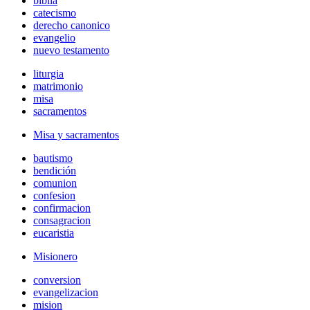
biblia
catecismo
derecho canonico
evangelio
nuevo testamento
liturgia
matrimonio
misa
sacramentos
Misa y sacramentos
bautismo
bendición
comunion
confesion
confirmacion
consagracion
eucaristia
Misionero
conversion
evangelizacion
mision