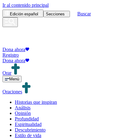
Ir al contenido principal
Buscar
Edición
español
Secciones
Dona ahora
Registro
Dona ahora
Orar
Menú
Oraciones
Historias que inspiran
Análisis
Opinión
Profundidad
Espiritualidad
Descubrimiento
Estilo de vida