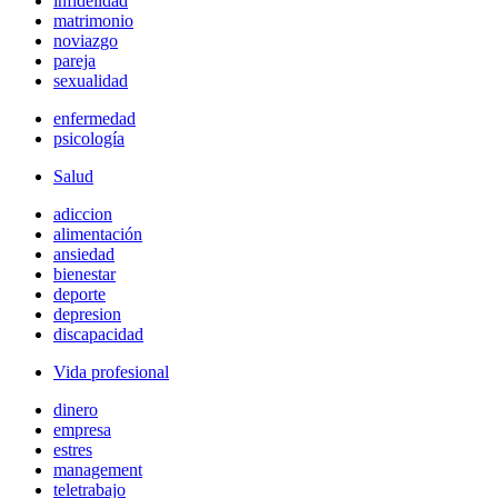
infidelidad
matrimonio
noviazgo
pareja
sexualidad
enfermedad
psicología
Salud
adiccion
alimentación
ansiedad
bienestar
deporte
depresion
discapacidad
Vida profesional
dinero
empresa
estres
management
teletrabajo