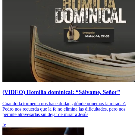
(VIDEO) Homilía dominical: “Sálvame, Señor”
Cuando la tormenta nos hace dudar, ¿dónde ponemos la mirada?.
Pedro nos recuerda que la fe no elimina las dificultades, pero nos
permite atravesarlas sin dejar de mirar a Jesús
fe