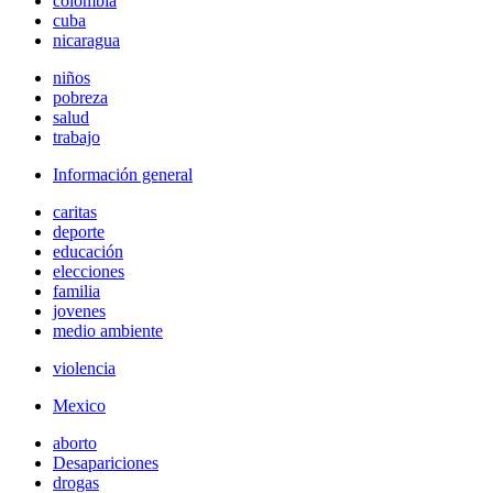
colombia
cuba
nicaragua
niños
pobreza
salud
trabajo
Información general
caritas
deporte
educación
elecciones
familia
jovenes
medio ambiente
violencia
Mexico
aborto
Desapariciones
drogas