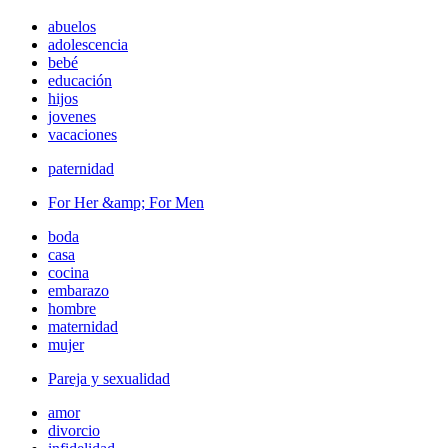
abuelos
adolescencia
bebé
educación
hijos
jovenes
vacaciones
paternidad
For Her &amp; For Men
boda
casa
cocina
embarazo
hombre
maternidad
mujer
Pareja y sexualidad
amor
divorcio