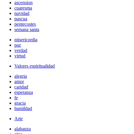
ascension
cuaresma
navidad
pascua
pentecostes
semana santa
misericordia
paz
verdad
virtud
Valores espiritualidad
alegria
amor
caridad
esperanza
fe
gracia
humildad
Arte
alabanza