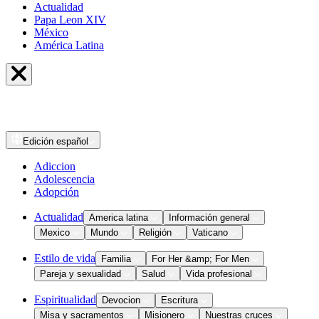
Actualidad
Papa Leon XIV
México
América Latina
Edición
español
Adiccion
Adolescencia
Adopción
Actualidad
America latina
Información general
Mexico
Mundo
Religión
Vaticano
Estilo de vida
Familia
For Her &amp; For Men
Pareja y sexualidad
Salud
Vida profesional
Espiritualidad
Devocion
Escritura
Misa y sacramentos
Misionero
Nuestras cruces