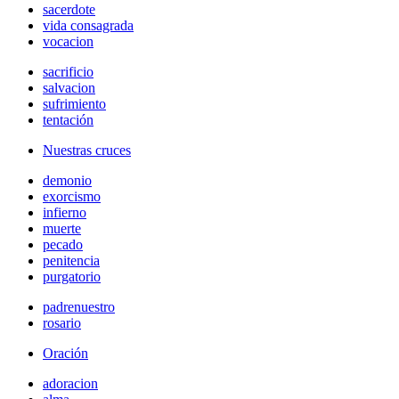
sacerdote
vida consagrada
vocacion
sacrificio
salvacion
sufrimiento
tentación
Nuestras cruces
demonio
exorcismo
infierno
muerte
pecado
penitencia
purgatorio
padrenuestro
rosario
Oración
adoracion