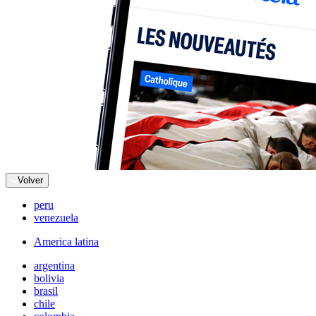
Volver
peru
venezuela
America latina
argentina
bolivia
brasil
chile