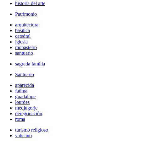
historia del arte
Patrimonio
arquitectura
basilica
catedral
iglesia
monasterio
santuario
sagrada familia
Santuario
aparecida
fatima
guadalupe
lourdes
medjugorje
peregrinación
roma
turismo religioso
vaticano