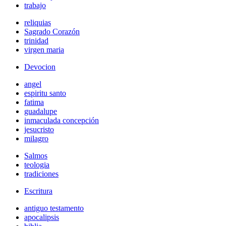
trabajo
reliquias
Sagrado Corazón
trinidad
virgen maria
Devocion
angel
espiritu santo
fatima
guadalupe
inmaculada concepción
jesucristo
milagro
Salmos
teologia
tradiciones
Escritura
antiguo testamento
apocalipsis