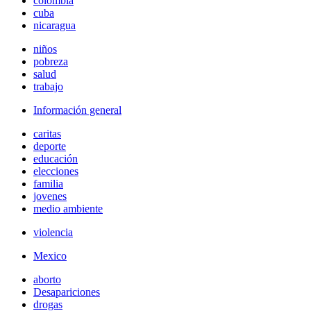
colombia
cuba
nicaragua
niños
pobreza
salud
trabajo
Información general
caritas
deporte
educación
elecciones
familia
jovenes
medio ambiente
violencia
Mexico
aborto
Desapariciones
drogas