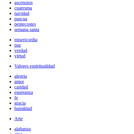
ascension
cuaresma
navidad
pascua
pentecostes
semana santa
misericordia
paz
verdad
virtud
Valores espiritualidad
alegria
amor
caridad
esperanza
fe
gracia
humildad
Arte
alabanza