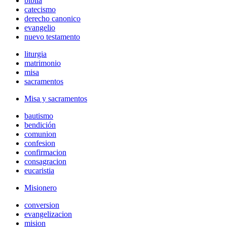
biblia
catecismo
derecho canonico
evangelio
nuevo testamento
liturgia
matrimonio
misa
sacramentos
Misa y sacramentos
bautismo
bendición
comunion
confesion
confirmacion
consagracion
eucaristia
Misionero
conversion
evangelizacion
mision