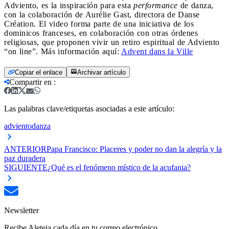
Adviento, es la inspiración para esta
performance
de danza,
con la colaboración de Aurélie Gast, directora de Danse
Création. El video forma parte de una iniciativa de los
dominicos franceses, en colaboración con otras órdenes
religiosas, que proponen vivir un retiro espiritual de Adviento
“on line”. Más información aquí:
Advent dans la Ville
Copiar el enlace
Archivar artículo
Compartir en
:
Las palabras clave/etiquetas asociadas a este artículo:
adviento
danza
ANTERIOR
Papa Francisco: Placeres y poder no dan la alegría y la
paz duradera
SIGUIENTE
¿Qué es el fenómeno místico de la acufania?
Newsletter
Recibe Aleteia cada día en tu correo electrónico.