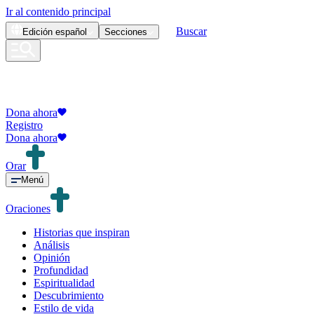
Ir al contenido principal
Buscar
Edición
español
Secciones
Dona ahora
Registro
Dona ahora
Orar
Menú
Oraciones
Historias que inspiran
Análisis
Opinión
Profundidad
Espiritualidad
Descubrimiento
Estilo de vida