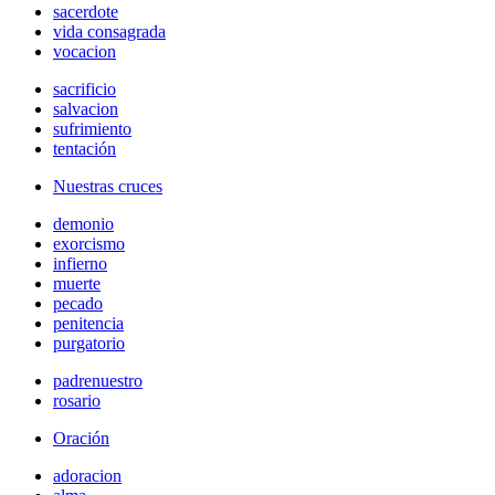
sacerdote
vida consagrada
vocacion
sacrificio
salvacion
sufrimiento
tentación
Nuestras cruces
demonio
exorcismo
infierno
muerte
pecado
penitencia
purgatorio
padrenuestro
rosario
Oración
adoracion