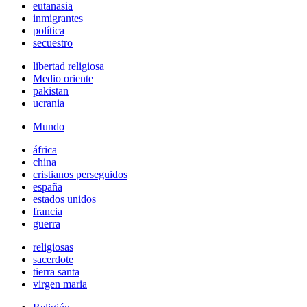
eutanasia
inmigrantes
política
secuestro
libertad religiosa
Medio oriente
pakistan
ucrania
Mundo
áfrica
china
cristianos perseguidos
españa
estados unidos
francia
guerra
religiosas
sacerdote
tierra santa
virgen maria