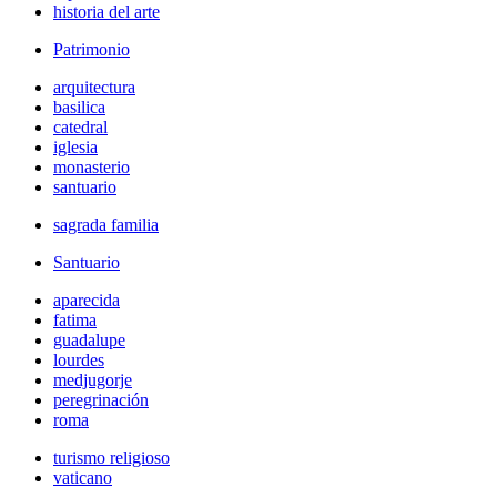
historia del arte
Patrimonio
arquitectura
basilica
catedral
iglesia
monasterio
santuario
sagrada familia
Santuario
aparecida
fatima
guadalupe
lourdes
medjugorje
peregrinación
roma
turismo religioso
vaticano