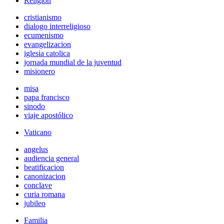
Religión
cristianismo
dialogo interreligioso
ecumenismo
evangelizacion
iglesia catolica
jornada mundial de la juventud
misionero
misa
papa francisco
sinodo
viaje apostólico
Vaticano
angelus
audiencia general
beatificacion
canonizacion
conclave
curia romana
jubileo
Familia