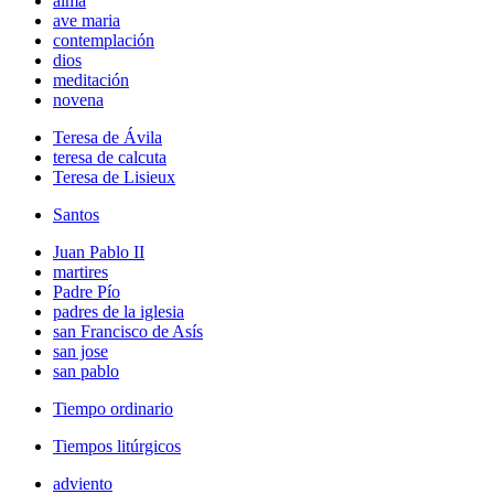
alma
ave maria
contemplación
dios
meditación
novena
Teresa de Ávila
teresa de calcuta
Teresa de Lisieux
Santos
Juan Pablo II
martires
Padre Pío
padres de la iglesia
san Francisco de Asís
san jose
san pablo
Tiempo ordinario
Tiempos litúrgicos
adviento