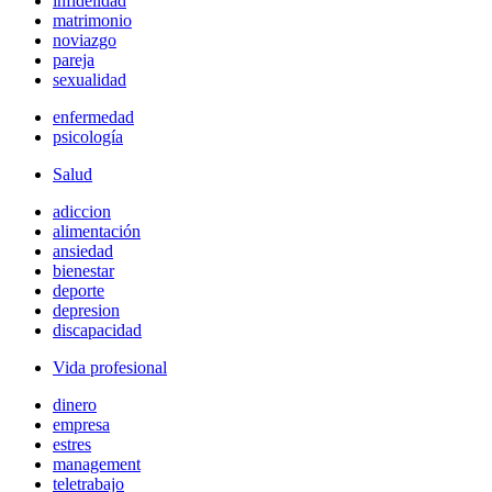
infidelidad
matrimonio
noviazgo
pareja
sexualidad
enfermedad
psicología
Salud
adiccion
alimentación
ansiedad
bienestar
deporte
depresion
discapacidad
Vida profesional
dinero
empresa
estres
management
teletrabajo