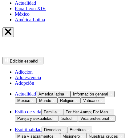
Actualidad
Papa Leon XIV
México
América Latina
Edición
español
Adiccion
Adolescencia
Adopción
Actualidad
America latina
Información general
Mexico
Mundo
Religión
Vaticano
Estilo de vida
Familia
For Her &amp; For Men
Pareja y sexualidad
Salud
Vida profesional
Espiritualidad
Devocion
Escritura
Misa y sacramentos
Misionero
Nuestras cruces