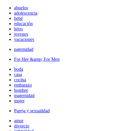
abuelos
adolescencia
bebé
educación
hijos
jovenes
vacaciones
paternidad
For Her &amp; For Men
boda
casa
cocina
embarazo
hombre
maternidad
mujer
Pareja y sexualidad
amor
divorcio