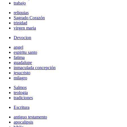
trabajo
reliquias
Sagrado Corazón
trinidad
virgen maria
Devocion
angel
espiritu santo
fatima
guadalupe
inmaculada concepción
jesucristo
milagro
Salmos
teologia
tradiciones
Escritura
antiguo testamento
apocalipsis