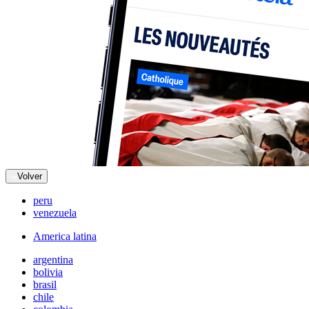
Volver
peru
venezuela
America latina
argentina
bolivia
brasil
chile