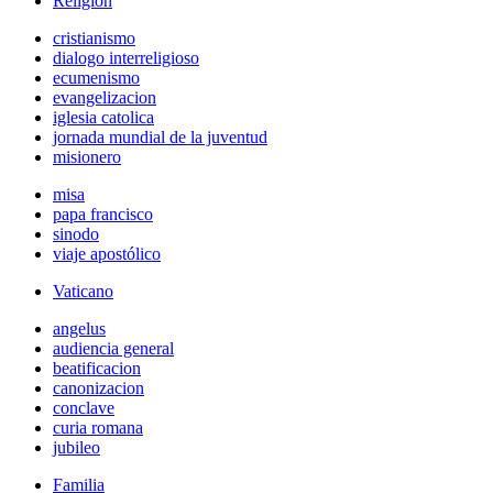
Religión
cristianismo
dialogo interreligioso
ecumenismo
evangelizacion
iglesia catolica
jornada mundial de la juventud
misionero
misa
papa francisco
sinodo
viaje apostólico
Vaticano
angelus
audiencia general
beatificacion
canonizacion
conclave
curia romana
jubileo
Familia