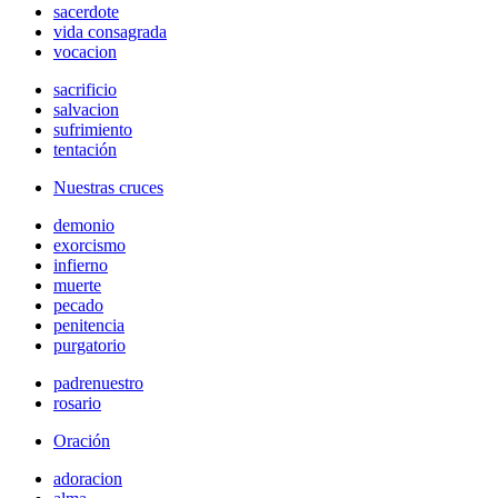
sacerdote
vida consagrada
vocacion
sacrificio
salvacion
sufrimiento
tentación
Nuestras cruces
demonio
exorcismo
infierno
muerte
pecado
penitencia
purgatorio
padrenuestro
rosario
Oración
adoracion