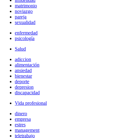
infidelidad
matrimonio
noviazgo
pareja
sexualidad
enfermedad
psicología
Salud
adiccion
alimentación
ansiedad
bienestar
deporte
depresion
discapacidad
Vida profesional
dinero
empresa
estres
management
teletrabajo