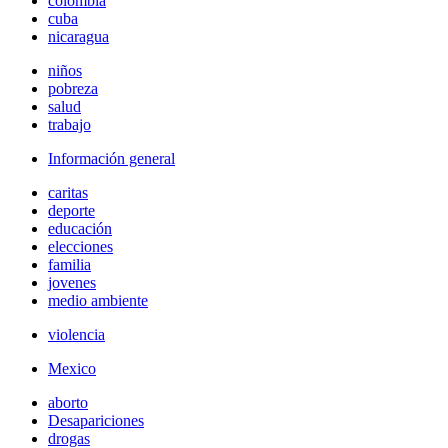
colombia
cuba
nicaragua
niños
pobreza
salud
trabajo
Información general
caritas
deporte
educación
elecciones
familia
jovenes
medio ambiente
violencia
Mexico
aborto
Desapariciones
drogas