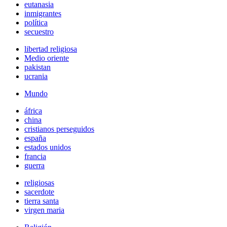
eutanasia
inmigrantes
política
secuestro
libertad religiosa
Medio oriente
pakistan
ucrania
Mundo
áfrica
china
cristianos perseguidos
españa
estados unidos
francia
guerra
religiosas
sacerdote
tierra santa
virgen maria