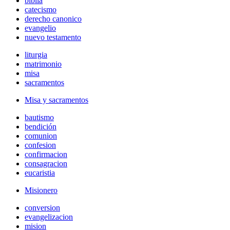
biblia
catecismo
derecho canonico
evangelio
nuevo testamento
liturgia
matrimonio
misa
sacramentos
Misa y sacramentos
bautismo
bendición
comunion
confesion
confirmacion
consagracion
eucaristia
Misionero
conversion
evangelizacion
mision