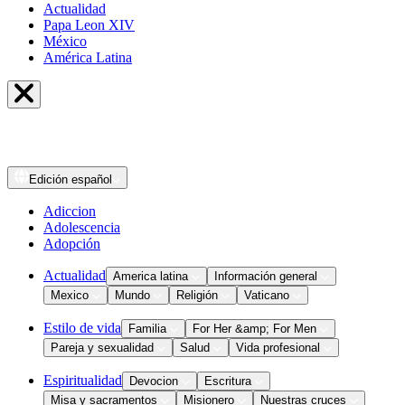
Actualidad
Papa Leon XIV
México
América Latina
Edición
español
Adiccion
Adolescencia
Adopción
Actualidad
America latina
Información general
Mexico
Mundo
Religión
Vaticano
Estilo de vida
Familia
For Her &amp; For Men
Pareja y sexualidad
Salud
Vida profesional
Espiritualidad
Devocion
Escritura
Misa y sacramentos
Misionero
Nuestras cruces