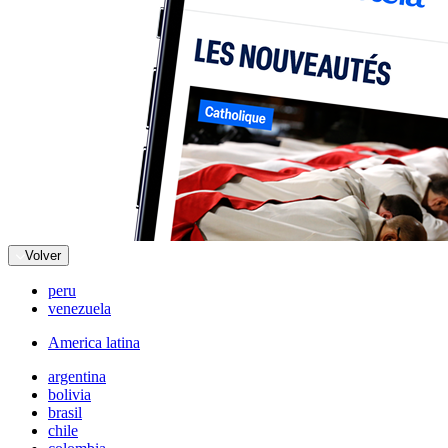
Volver
peru
venezuela
America latina
argentina
bolivia
brasil
chile