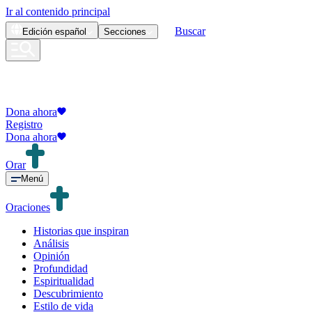
Ir al contenido principal
Buscar
Edición
español
Secciones
Dona ahora
Registro
Dona ahora
Orar
Menú
Oraciones
Historias que inspiran
Análisis
Opinión
Profundidad
Espiritualidad
Descubrimiento
Estilo de vida