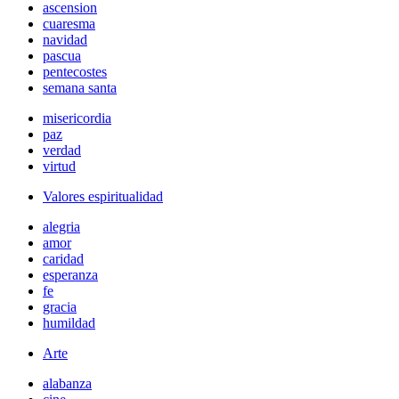
ascension
cuaresma
navidad
pascua
pentecostes
semana santa
misericordia
paz
verdad
virtud
Valores espiritualidad
alegria
amor
caridad
esperanza
fe
gracia
humildad
Arte
alabanza