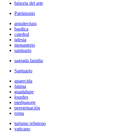
historia del arte
Patrimonio
arquitectura
basilica
catedral
iglesia
monasterio
santuario
sagrada familia
Santuario
aparecida
fatima
guadalupe
lourdes
medjugorje
peregrinación
roma
turismo religioso
vaticano