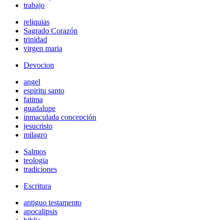
trabajo
reliquias
Sagrado Corazón
trinidad
virgen maria
Devocion
angel
espiritu santo
fatima
guadalupe
inmaculada concepción
jesucristo
milagro
Salmos
teologia
tradiciones
Escritura
antiguo testamento
apocalipsis