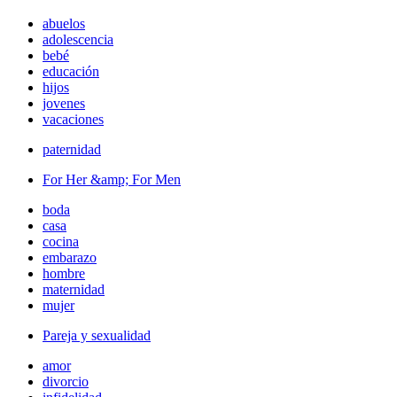
abuelos
adolescencia
bebé
educación
hijos
jovenes
vacaciones
paternidad
For Her &amp; For Men
boda
casa
cocina
embarazo
hombre
maternidad
mujer
Pareja y sexualidad
amor
divorcio