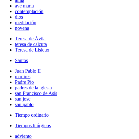
alma
ave maria
contemplación
dios
meditación
novena
Teresa de Ávila
teresa de calcuta
Teresa de Lisieux
Santos
Juan Pablo II
martires
Padre Pío
padres de la iglesia
san Francisco de Asís
san jose
san pablo
Tiempo ordinario
Tiempos litúrgicos
adviento