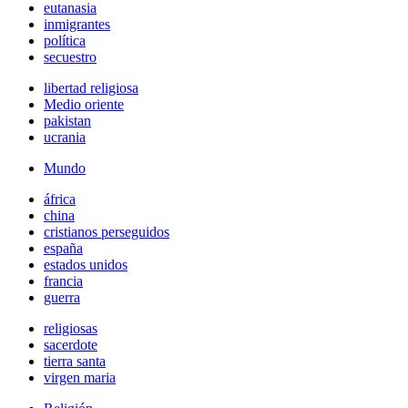
eutanasia
inmigrantes
política
secuestro
libertad religiosa
Medio oriente
pakistan
ucrania
Mundo
áfrica
china
cristianos perseguidos
españa
estados unidos
francia
guerra
religiosas
sacerdote
tierra santa
virgen maria