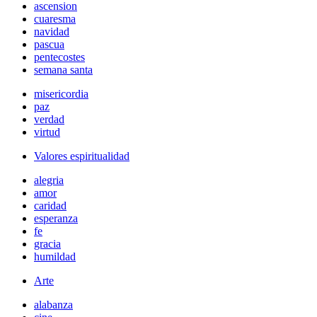
ascension
cuaresma
navidad
pascua
pentecostes
semana santa
misericordia
paz
verdad
virtud
Valores espiritualidad
alegria
amor
caridad
esperanza
fe
gracia
humildad
Arte
alabanza