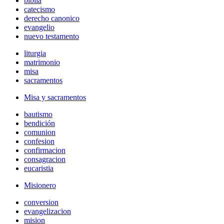
biblia
catecismo
derecho canonico
evangelio
nuevo testamento
liturgia
matrimonio
misa
sacramentos
Misa y sacramentos
bautismo
bendición
comunion
confesion
confirmacion
consagracion
eucaristia
Misionero
conversion
evangelizacion
mision