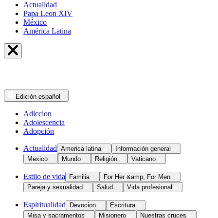
Actualidad
Papa Leon XIV
México
América Latina
Edición
español
Adiccion
Adolescencia
Adopción
Actualidad
America latina
Información general
Mexico
Mundo
Religión
Vaticano
Estilo de vida
Familia
For Her &amp; For Men
Pareja y sexualidad
Salud
Vida profesional
Espiritualidad
Devocion
Escritura
Misa y sacramentos
Misionero
Nuestras cruces