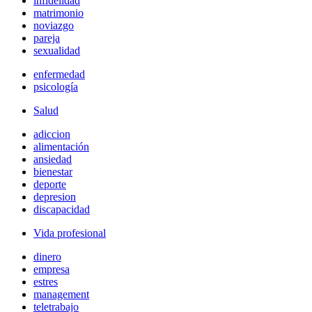
infidelidad
matrimonio
noviazgo
pareja
sexualidad
enfermedad
psicología
Salud
adiccion
alimentación
ansiedad
bienestar
deporte
depresion
discapacidad
Vida profesional
dinero
empresa
estres
management
teletrabajo