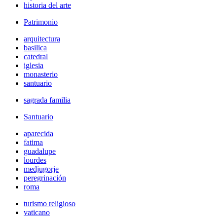
historia del arte
Patrimonio
arquitectura
basilica
catedral
iglesia
monasterio
santuario
sagrada familia
Santuario
aparecida
fatima
guadalupe
lourdes
medjugorje
peregrinación
roma
turismo religioso
vaticano