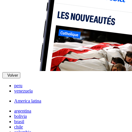
Volver
peru
venezuela
America latina
argentina
bolivia
brasil
chile