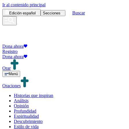
Ir al contenido principal
Buscar
Edición
español
Secciones
Dona ahora
Registro
Dona ahora
Orar
Menú
Oraciones
Historias que inspiran
Análisis
Opinión
Profundidad
Espiritualidad
Descubrimiento
Estilo de vida