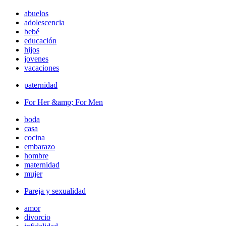
abuelos
adolescencia
bebé
educación
hijos
jovenes
vacaciones
paternidad
For Her &amp; For Men
boda
casa
cocina
embarazo
hombre
maternidad
mujer
Pareja y sexualidad
amor
divorcio