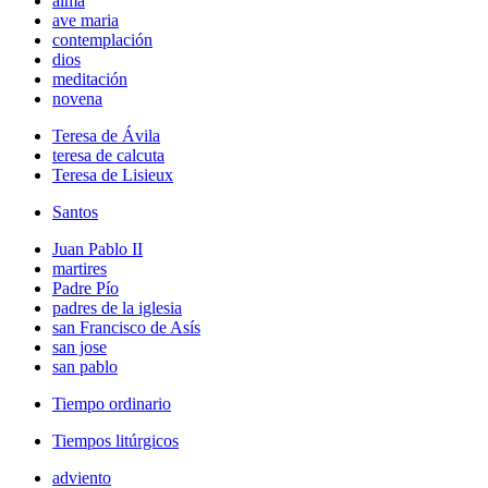
alma
ave maria
contemplación
dios
meditación
novena
Teresa de Ávila
teresa de calcuta
Teresa de Lisieux
Santos
Juan Pablo II
martires
Padre Pío
padres de la iglesia
san Francisco de Asís
san jose
san pablo
Tiempo ordinario
Tiempos litúrgicos
adviento