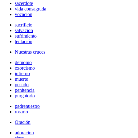
sacerdote
vida consagrada
vocacion
sacrificio
salvacion
sufrimiento
tentación
Nuestras cruces
demonio
exorcismo
infierno
muerte
pecado
penitencia
purgatorio
padrenuestro
rosario
Oración
adoracion