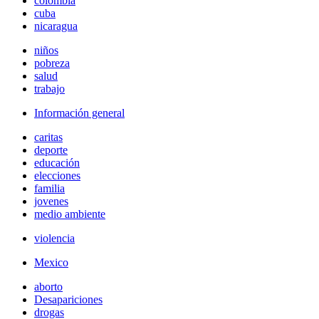
colombia
cuba
nicaragua
niños
pobreza
salud
trabajo
Información general
caritas
deporte
educación
elecciones
familia
jovenes
medio ambiente
violencia
Mexico
aborto
Desapariciones
drogas