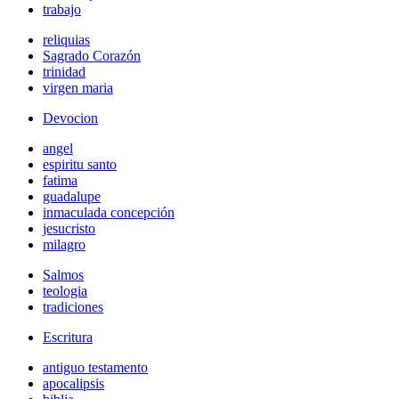
trabajo
reliquias
Sagrado Corazón
trinidad
virgen maria
Devocion
angel
espiritu santo
fatima
guadalupe
inmaculada concepción
jesucristo
milagro
Salmos
teologia
tradiciones
Escritura
antiguo testamento
apocalipsis