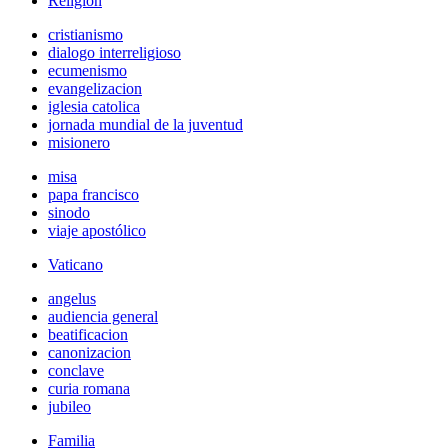
Religión
cristianismo
dialogo interreligioso
ecumenismo
evangelizacion
iglesia catolica
jornada mundial de la juventud
misionero
misa
papa francisco
sinodo
viaje apostólico
Vaticano
angelus
audiencia general
beatificacion
canonizacion
conclave
curia romana
jubileo
Familia