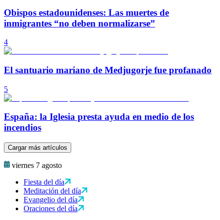
Obispos estadounidenses: Las muertes de
inmigrantes “no deben normalizarse”
4
El santuario mariano de Medjugorje fue profanado
5
España: la Iglesia presta ayuda en medio de los
incendios
Cargar más artículos
viernes 7 agosto
Fiesta del día
Meditación del día
Evangelio del día
Oraciones del día