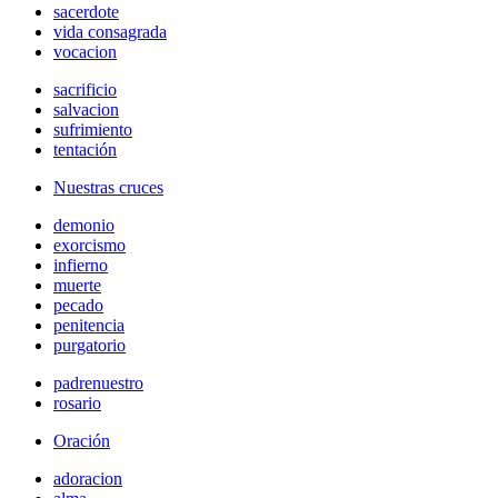
sacerdote
vida consagrada
vocacion
sacrificio
salvacion
sufrimiento
tentación
Nuestras cruces
demonio
exorcismo
infierno
muerte
pecado
penitencia
purgatorio
padrenuestro
rosario
Oración
adoracion