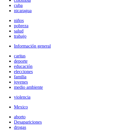
colombia
cuba
nicaragua
niños
pobreza
salud
trabajo
Información general
caritas
deporte
educación
elecciones
familia
jovenes
medio ambiente
violencia
Mexico
aborto
Desapariciones
drogas