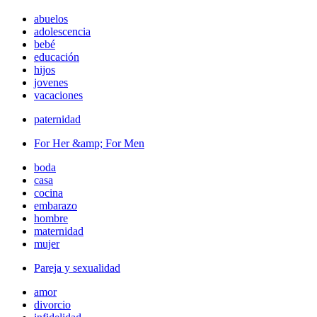
abuelos
adolescencia
bebé
educación
hijos
jovenes
vacaciones
paternidad
For Her &amp; For Men
boda
casa
cocina
embarazo
hombre
maternidad
mujer
Pareja y sexualidad
amor
divorcio