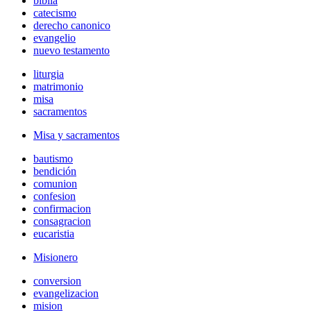
biblia
catecismo
derecho canonico
evangelio
nuevo testamento
liturgia
matrimonio
misa
sacramentos
Misa y sacramentos
bautismo
bendición
comunion
confesion
confirmacion
consagracion
eucaristia
Misionero
conversion
evangelizacion
mision