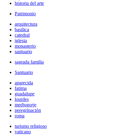
historia del arte
Patrimonio
arquitectura
basilica
catedral
iglesia
monasterio
santuario
sagrada familia
Santuario
aparecida
fatima
guadalupe
lourdes
medjugorje
peregrinación
roma
turismo religioso
vaticano