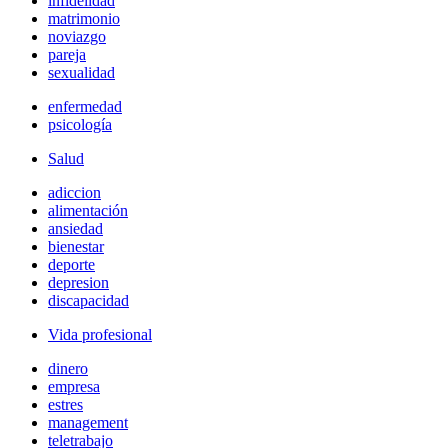
infidelidad
matrimonio
noviazgo
pareja
sexualidad
enfermedad
psicología
Salud
adiccion
alimentación
ansiedad
bienestar
deporte
depresion
discapacidad
Vida profesional
dinero
empresa
estres
management
teletrabajo