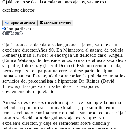
Ojalá pronto se decida a rodar guiones ajenos, ya que es un
excelente director
Copiar el enlace
Archivar artículo
Compartir en
:
Ojalá pronto se decida a rodar guiones ajenos, ya que es un
excelente director
Años 90. En Minnesota al agente de policía
Kenner (Ethan Hawke) le encargan un delicado caso: Angela
(Emma Watson), de diecisiete años, acusa de abusos sexuales a
su padre, John Gray (David Dencik). Este no recuerda nada,
pero acepta su culpa porque cree sentirse parte de alguna
trama satánica. Para ayudarle a recordar, la policía contrata los
servicios del psicoanalista e hipnotista Dr. Raines (David
Thewlis). Lo que va a ir saliendo en la terapia es
crecientemente inquietante.
Amenábar es de esos directores que hacen siempre la misma
película, o para no ser tan maximalista, que sólo tienen un
tema, declinado cansinamente en todas sus producciones. Ojalá
pronto se decida a rodar guiones ajenos, ya que es un
excelente director, y deje de sermonear sobre ciencia y
religión, apasionante debate para el que parece carecer de