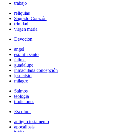
trabajo
reliquias
Sagrado Corazón
trinidad
virgen maria
Devocion
angel
espiritu santo
fatima
guadalupe
inmaculada concepción
jesucristo
milagro
Salmos
teologia
tradiciones
Escritura
antiguo testamento
apocalipsis