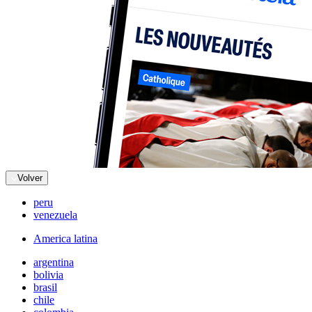
Volver
peru
venezuela
America latina
argentina
bolivia
brasil
chile