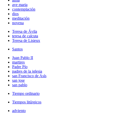
alma
ave maria
contemplación
dios
meditación
novena
Teresa de Ávila
teresa de calcuta
Teresa de Lisieux
Santos
Juan Pablo II
martires
Padre Pío
padres de la iglesia
san Francisco de Asís
san jose
san pablo
Tiempo ordinario
Tiempos litúrgicos
adviento