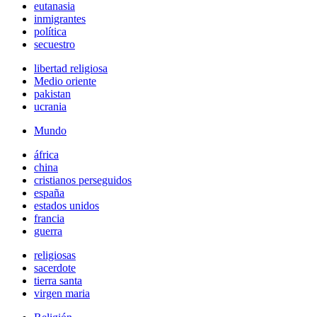
eutanasia
inmigrantes
política
secuestro
libertad religiosa
Medio oriente
pakistan
ucrania
Mundo
áfrica
china
cristianos perseguidos
españa
estados unidos
francia
guerra
religiosas
sacerdote
tierra santa
virgen maria