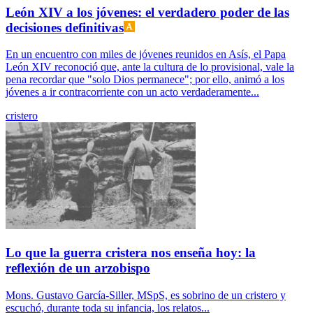
León XIV a los jóvenes: el verdadero poder de las
decisiones definitivas
En un encuentro con miles de jóvenes reunidos en Asís, el Papa
León XIV reconoció que, ante la cultura de lo provisional, vale la
pena recordar que "solo Dios permanece"; por ello, animó a los
jóvenes a ir contracorriente con un acto verdaderamente...
cristero
Lo que la guerra cristera nos enseña hoy: la
reflexión de un arzobispo
Mons. Gustavo García-Siller, MSpS, es sobrino de un cristero y
escuchó, durante toda su infancia, los relatos...