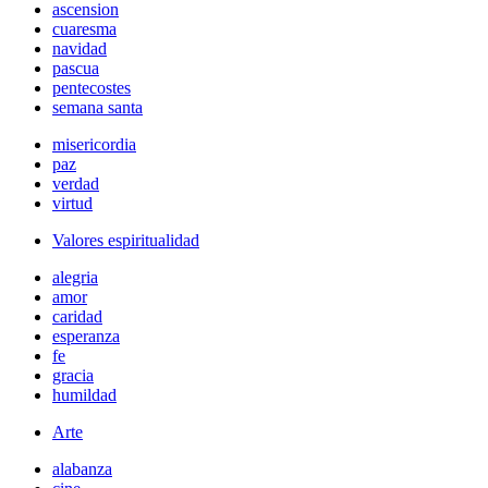
ascension
cuaresma
navidad
pascua
pentecostes
semana santa
misericordia
paz
verdad
virtud
Valores espiritualidad
alegria
amor
caridad
esperanza
fe
gracia
humildad
Arte
alabanza