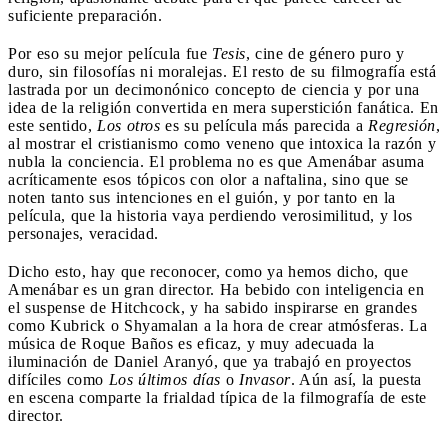
suficiente preparación.
Por eso su mejor película fue
Tesis
, cine de género puro y
duro, sin filosofías ni moralejas. El resto de su filmografía está
lastrada por un decimonónico concepto de ciencia y por una
idea de la religión convertida en mera superstición fanática. En
este sentido,
Los otros
es su película más parecida a
Regresión
,
al mostrar el cristianismo como veneno que intoxica la razón y
nubla la conciencia. El problema no es que Amenábar asuma
acríticamente esos tópicos con olor a naftalina, sino que se
noten tanto sus intenciones en el guión, y por tanto en la
película, que la historia vaya perdiendo verosimilitud, y los
personajes, veracidad.
Dicho esto, hay que reconocer, como ya hemos dicho, que
Amenábar es un gran director. Ha bebido con inteligencia en
el suspense de Hitchcock, y ha sabido inspirarse en grandes
como Kubrick o Shyamalan a la hora de crear atmósferas. La
música de Roque Baños es eficaz, y muy adecuada la
iluminación de Daniel Aranyó, que ya trabajó en proyectos
difíciles como
Los últimos días
o
Invasor
. Aún así, la puesta
en escena comparte la frialdad típica de la filmografía de este
director.