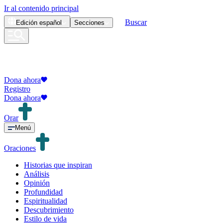
Ir al contenido principal
Buscar
Edición
español
Secciones
Dona ahora
Registro
Dona ahora
Orar
Menú
Oraciones
Historias que inspiran
Análisis
Opinión
Profundidad
Espiritualidad
Descubrimiento
Estilo de vida