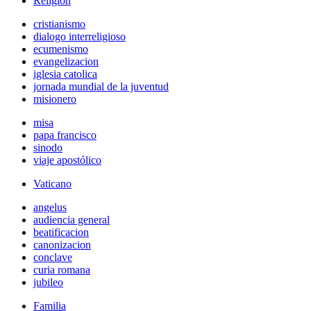
Religión
cristianismo
dialogo interreligioso
ecumenismo
evangelizacion
iglesia catolica
jornada mundial de la juventud
misionero
misa
papa francisco
sinodo
viaje apostólico
Vaticano
angelus
audiencia general
beatificacion
canonizacion
conclave
curia romana
jubileo
Familia