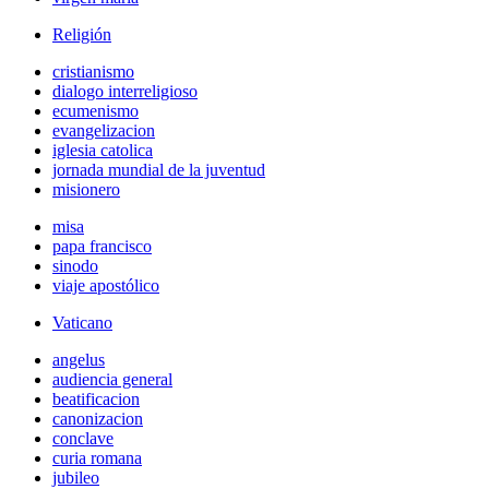
Religión
cristianismo
dialogo interreligioso
ecumenismo
evangelizacion
iglesia catolica
jornada mundial de la juventud
misionero
misa
papa francisco
sinodo
viaje apostólico
Vaticano
angelus
audiencia general
beatificacion
canonizacion
conclave
curia romana
jubileo