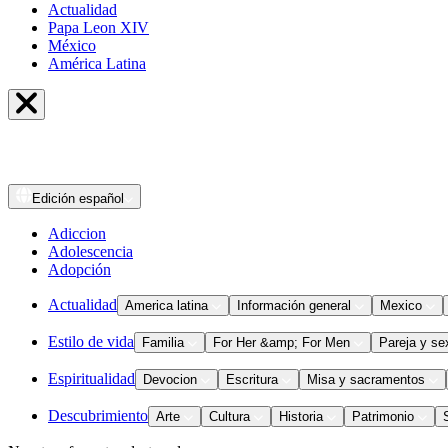
Actualidad
Papa Leon XIV
México
América Latina
Edición
español
Adiccion
Adolescencia
Adopción
Actualidad
America latina
Información general
Mexico
Estilo de vida
Familia
For Her &amp; For Men
Pareja y se
Espiritualidad
Devocion
Escritura
Misa y sacramentos
Descubrimiento
Arte
Cultura
Historia
Patrimonio