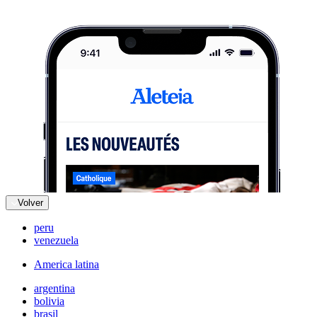
Volver
peru
venezuela
America latina
argentina
bolivia
brasil