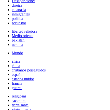
Desapariciones
drogas
eutanasia
inmigrantes
política
secuestro
libertad religiosa
Medio oriente
pakistan
ucrania
Mundo
áfrica
china
cristianos perseguidos
españa
estados unidos
francia
guerra
religiosas
sacerdote
tierra santa
virgen maria