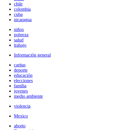
chile
colombia
cuba
nicaragua
niños
pobreza
salud
trabajo
Información general
caritas
deporte
educación
elecciones
familia
jovenes
medio ambiente
violencia
Mexico
aborto