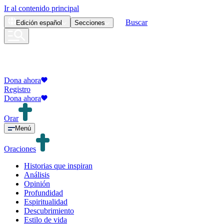
Ir al contenido principal
Buscar
Edición
español
Secciones
Dona ahora
Registro
Dona ahora
Orar
Menú
Oraciones
Historias que inspiran
Análisis
Opinión
Profundidad
Espiritualidad
Descubrimiento
Estilo de vida