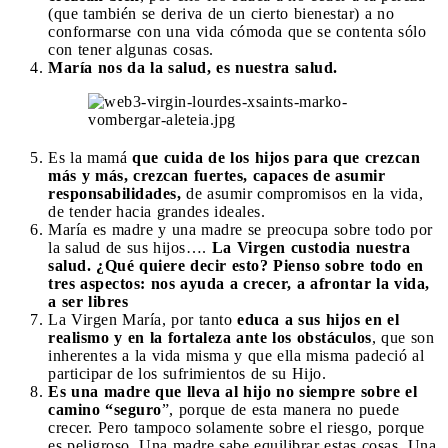
(que también se deriva de un cierto bienestar) a no
conformarse con una vida cómoda que se contenta sólo
con tener algunas cosas.
María nos da la salud, es nuestra salud.
Es la mamá
que cuida de los hijos para que crezcan
más y más, crezcan fuertes, capaces de asumir
responsabilidades,
de asumir compromisos en la vida,
de tender hacia grandes ideales.
María es madre y una madre se preocupa sobre todo por
la salud de sus hijos….
La Virgen custodia nuestra
salud. ¿Qué quiere decir esto? Pienso sobre todo en
tres aspectos: nos ayuda a crecer, a afrontar la vida,
a ser libres
La Virgen María, por tanto
educa a sus hijos en el
realismo y en la fortaleza ante los obstáculos
, que son
inherentes a la vida misma y que ella misma padeció al
participar de los sufrimientos de su Hijo.
Es una madre que lleva al hijo no siempre sobre el
camino “seguro
”, porque de esta manera no puede
crecer. Pero tampoco solamente sobre el riesgo, porque
es peligroso. Una madre sabe equilibrar estas cosas. Una