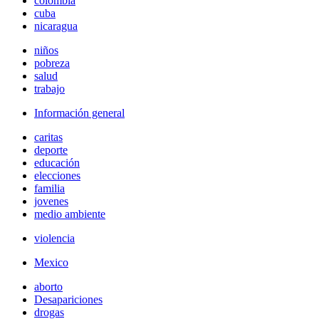
colombia
cuba
nicaragua
niños
pobreza
salud
trabajo
Información general
caritas
deporte
educación
elecciones
familia
jovenes
medio ambiente
violencia
Mexico
aborto
Desapariciones
drogas