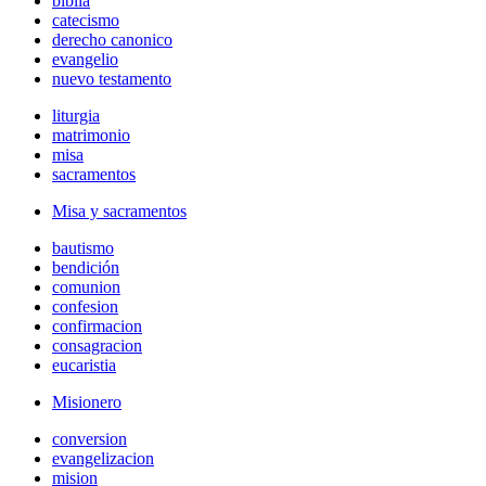
biblia
catecismo
derecho canonico
evangelio
nuevo testamento
liturgia
matrimonio
misa
sacramentos
Misa y sacramentos
bautismo
bendición
comunion
confesion
confirmacion
consagracion
eucaristia
Misionero
conversion
evangelizacion
mision