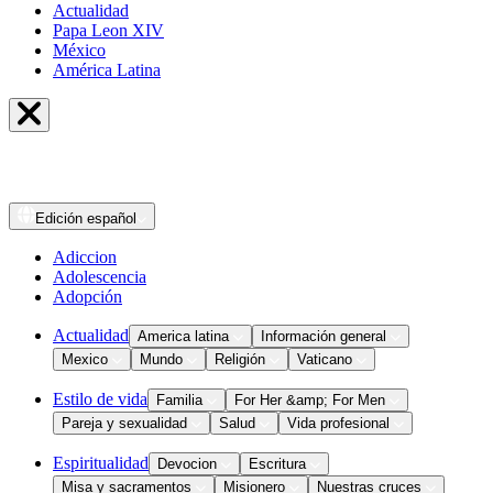
Actualidad
Papa Leon XIV
México
América Latina
Edición
español
Adiccion
Adolescencia
Adopción
Actualidad
America latina
Información general
Mexico
Mundo
Religión
Vaticano
Estilo de vida
Familia
For Her &amp; For Men
Pareja y sexualidad
Salud
Vida profesional
Espiritualidad
Devocion
Escritura
Misa y sacramentos
Misionero
Nuestras cruces