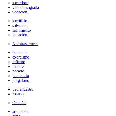
sacerdote
vida consagrada
vocacion
sacrificio
salvacion
sufrimiento
tentación
Nuestras cruces
demonio
exorcismo
infierno
muerte
pecado
penitencia
purgatorio
padrenuestro
rosario
Oración
adoracion