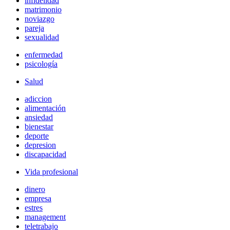
infidelidad
matrimonio
noviazgo
pareja
sexualidad
enfermedad
psicología
Salud
adiccion
alimentación
ansiedad
bienestar
deporte
depresion
discapacidad
Vida profesional
dinero
empresa
estres
management
teletrabajo