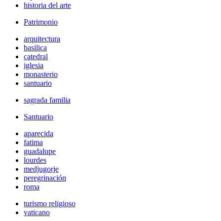
historia del arte
Patrimonio
arquitectura
basilica
catedral
iglesia
monasterio
santuario
sagrada familia
Santuario
aparecida
fatima
guadalupe
lourdes
medjugorje
peregrinación
roma
turismo religioso
vaticano