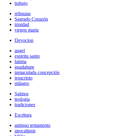
trabajo
reliquias
Sagrado Corazón
trinidad
virgen maria
Devocion
angel
espiritu santo
fatima
guadalupe
inmaculada concepción
jesucristo
milagro
Salmos
teologia
tradiciones
Escritura
antiguo testamento
apocalipsis