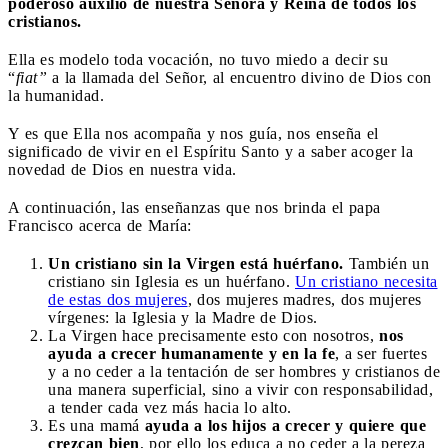
poderoso auxilio de nuestra Señora y Reina de todos los
cristianos.
Ella es modelo toda vocación, no tuvo miedo a decir su
“
fiat”
a la llamada del Señor, al encuentro divino de Dios con
la humanidad.
Y es que Ella nos acompaña y nos guía, nos enseña el
significado de vivir en el Espíritu Santo y a saber acoger la
novedad de Dios en nuestra vida.
A continuación, las enseñanzas que nos brinda el papa
Francisco acerca de María:
Un cristiano sin la Virgen está huérfano.
También un
cristiano sin Iglesia es un huérfano.
Un cristiano necesita
de estas dos mujeres
, dos mujeres madres, dos mujeres
vírgenes: la Iglesia y la Madre de Dios.
La Virgen hace precisamente esto con nosotros,
nos
ayuda a crecer humanamente y en la fe
, a ser fuertes
y a no ceder a la tentación de ser hombres y cristianos de
una manera superficial, sino a vivir con responsabilidad,
a tender cada vez más hacia lo alto.
Es una mamá
ayuda a los hijos a crecer y quiere que
crezcan bien
, por ello los educa a no ceder a la pereza