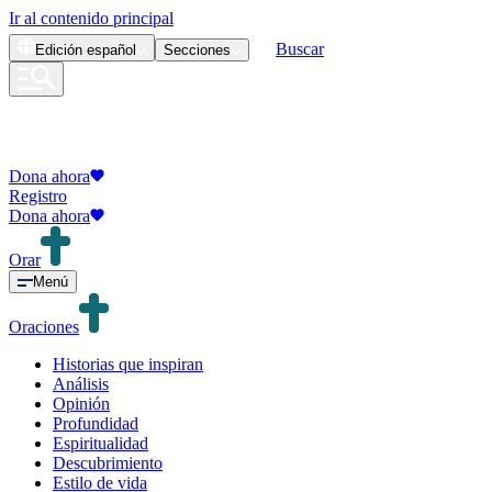
Ir al contenido principal
Buscar
Edición
español
Secciones
Dona ahora
Registro
Dona ahora
Orar
Menú
Oraciones
Historias que inspiran
Análisis
Opinión
Profundidad
Espiritualidad
Descubrimiento
Estilo de vida