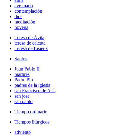
alma
ave maria
contemplación
dios
meditación
novena
Teresa de Ávila
teresa de calcuta
Teresa de Lisieux
Santos
Juan Pablo II
martires
Padre Pío
padres de la iglesia
san Francisco de Asís
san jose
san pablo
Tiempo ordinario
Tiempos litúrgicos
adviento