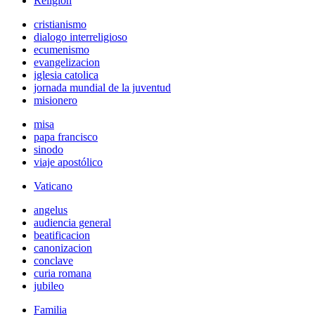
Religión
cristianismo
dialogo interreligioso
ecumenismo
evangelizacion
iglesia catolica
jornada mundial de la juventud
misionero
misa
papa francisco
sinodo
viaje apostólico
Vaticano
angelus
audiencia general
beatificacion
canonizacion
conclave
curia romana
jubileo
Familia