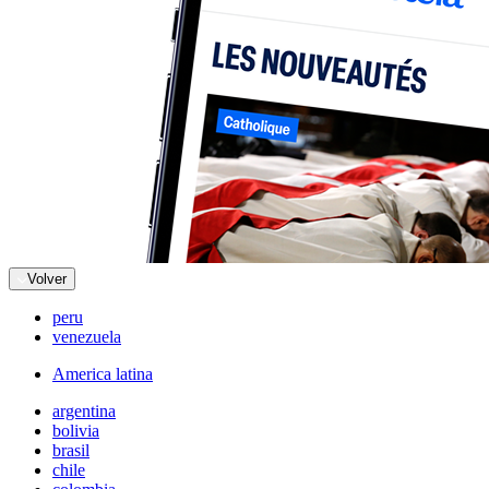
Volver
peru
venezuela
America latina
argentina
bolivia
brasil
chile