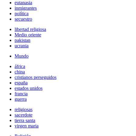
eutanasia
inmigrantes
política
secuestro
libertad religiosa
Medio oriente
pakistan
ucrania
Mundo
áfrica
china
cristianos perseguidos
españa
estados unidos
francia
guerra
religiosas
sacerdote
tierra santa
virgen maria