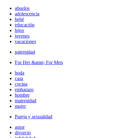
abuelos
adolescencia
bebé
educación
hijos
jovenes
vacaciones
paternidad
For Her &amp; For Men
boda
casa
cocina
embarazo
hombre
maternidad
mujer
Pareja y sexualidad
amor
divorcio