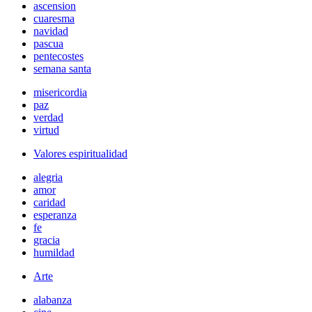
ascension
cuaresma
navidad
pascua
pentecostes
semana santa
misericordia
paz
verdad
virtud
Valores espiritualidad
alegria
amor
caridad
esperanza
fe
gracia
humildad
Arte
alabanza