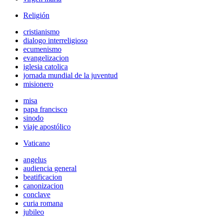
Religión
cristianismo
dialogo interreligioso
ecumenismo
evangelizacion
iglesia catolica
jornada mundial de la juventud
misionero
misa
papa francisco
sinodo
viaje apostólico
Vaticano
angelus
audiencia general
beatificacion
canonizacion
conclave
curia romana
jubileo