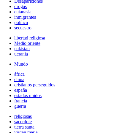
Desapariciones
drogas
eutanasia
inmigrantes
política
secuestro
libertad religiosa
Medio oriente
pakistan
ucrania
Mundo
áfrica
china
cristianos perseguidos
españa
estados unidos
francia
guerra
religiosas
sacerdote
tierra santa
virgen maria