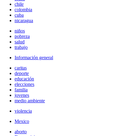
chile
colombia
cuba
nicaragua
niños
pobreza
salud
trabajo
Información general
caritas
deporte
educación
elecciones
familia
jovenes
medio ambiente
violencia
Mexico
aborto