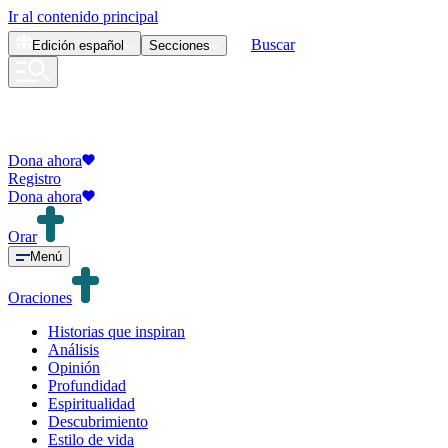
Ir al contenido principal
Buscar
Edición
español
Secciones
Dona ahora
Registro
Dona ahora
Orar
Menú
Oraciones
Historias que inspiran
Análisis
Opinión
Profundidad
Espiritualidad
Descubrimiento
Estilo de vida