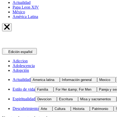
Actualidad
Papa Leon XIV
México
América Latina
Edición
español
Adiccion
Adolescencia
Adopción
Actualidad
America latina
Información general
Mexico
Estilo de vida
Familia
For Her &amp; For Men
Pareja y se
Espiritualidad
Devocion
Escritura
Misa y sacramentos
Descubrimiento
Arte
Cultura
Historia
Patrimonio