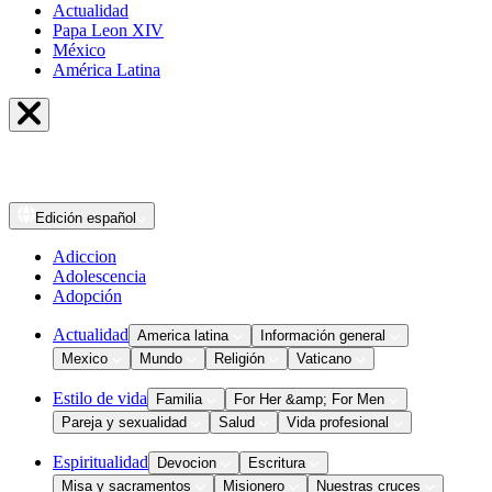
Actualidad
Papa Leon XIV
México
América Latina
Edición
español
Adiccion
Adolescencia
Adopción
Actualidad
America latina
Información general
Mexico
Mundo
Religión
Vaticano
Estilo de vida
Familia
For Her &amp; For Men
Pareja y sexualidad
Salud
Vida profesional
Espiritualidad
Devocion
Escritura
Misa y sacramentos
Misionero
Nuestras cruces