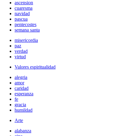
ascension
cuaresma
navidad
pascua
pentecostes
semana santa
misericordia
paz
verdad
virtud
Valores espiritualidad
alegria
amor
caridad
esperanza
fe
gracia
humildad
Arte
alabanza