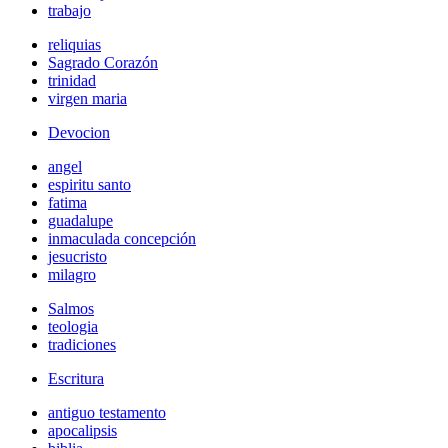
trabajo
reliquias
Sagrado Corazón
trinidad
virgen maria
Devocion
angel
espiritu santo
fatima
guadalupe
inmaculada concepción
jesucristo
milagro
Salmos
teologia
tradiciones
Escritura
antiguo testamento
apocalipsis