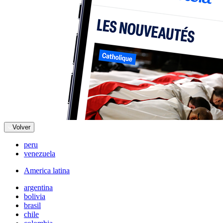
Volver
peru
venezuela
America latina
argentina
bolivia
brasil
chile