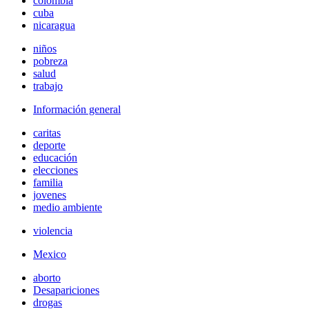
colombia
cuba
nicaragua
niños
pobreza
salud
trabajo
Información general
caritas
deporte
educación
elecciones
familia
jovenes
medio ambiente
violencia
Mexico
aborto
Desapariciones
drogas