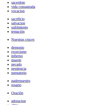
sacerdote
vida consagrada
vocacion
sacrificio
salvacion
sufrimiento
tentación
Nuestras cruces
demonio
exorcismo
infierno
muerte
pecado
penitencia
purgatorio
padrenuestro
rosario
Oración
adoracion