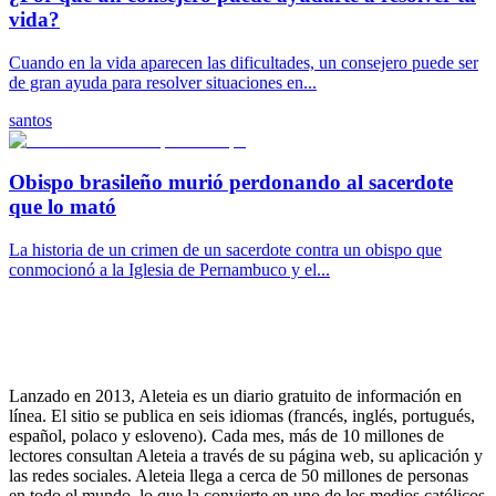
vida?
Cuando en la vida aparecen las dificultades, un consejero puede ser
de gran ayuda para resolver situaciones en...
santos
Obispo brasileño murió perdonando al sacerdote
que lo mató
La historia de un crimen de un sacerdote contra un obispo que
conmocionó a la Iglesia de Pernambuco y el...
Lanzado en 2013, Aleteia es un diario gratuito de información en
línea. El sitio se publica en seis idiomas (francés, inglés, portugués,
español, polaco y esloveno). Cada mes, más de 10 millones de
lectores consultan Aleteia a través de su página web, su aplicación y
las redes sociales. Aleteia llega a cerca de 50 millones de personas
en todo el mundo, lo que la convierte en uno de los medios católicos