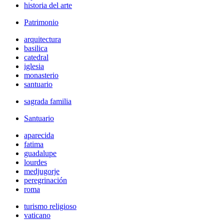
historia del arte
Patrimonio
arquitectura
basilica
catedral
iglesia
monasterio
santuario
sagrada familia
Santuario
aparecida
fatima
guadalupe
lourdes
medjugorje
peregrinación
roma
turismo religioso
vaticano