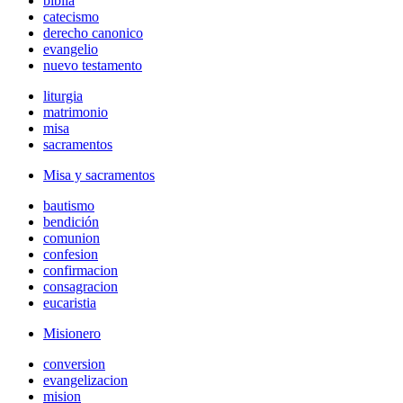
biblia
catecismo
derecho canonico
evangelio
nuevo testamento
liturgia
matrimonio
misa
sacramentos
Misa y sacramentos
bautismo
bendición
comunion
confesion
confirmacion
consagracion
eucaristia
Misionero
conversion
evangelizacion
mision