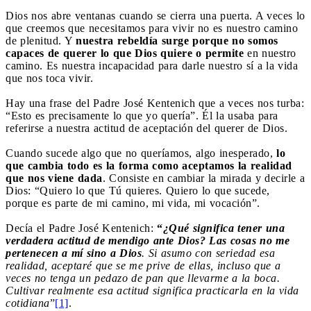
Dios nos abre ventanas cuando se cierra una puerta. A veces lo
que creemos que necesitamos para vivir no es nuestro camino
de plenitud. Y
nuestra rebeldía surge porque no somos
capaces de querer lo que Dios quiere o permite
en nuestro
camino. Es nuestra incapacidad para darle nuestro sí a la vida
que nos toca vivir.
Hay una frase del Padre José Kentenich que a veces nos turba:
“Esto es precisamente lo que yo quería”. Él la usaba para
referirse a nuestra actitud de aceptación del querer de Dios.
Cuando sucede algo que no queríamos, algo inesperado,
lo
que cambia todo es la forma como aceptamos la realidad
que nos viene dada
. Consiste en cambiar la mirada y decirle a
Dios: “Quiero lo que Tú quieres. Quiero lo que sucede,
porque es parte de mi camino, mi vida, mi vocación”.
Decía el Padre José Kentenich:
“
¿Qué significa tener una
verdadera actitud de mendigo ante Dios? Las cosas no me
pertenecen a mí sino a Dios
. Si asumo con seriedad esa
realidad, aceptaré que se me prive de ellas, incluso que a
veces no tenga un pedazo de pan que llevarme a la boca.
Cultivar realmente esa actitud significa practicarla en la vida
cotidiana
”
[1]
.