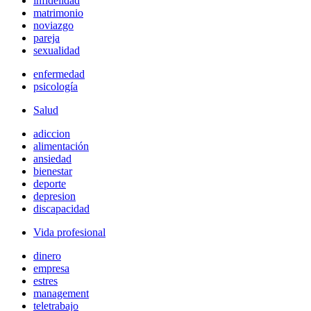
infidelidad
matrimonio
noviazgo
pareja
sexualidad
enfermedad
psicología
Salud
adiccion
alimentación
ansiedad
bienestar
deporte
depresion
discapacidad
Vida profesional
dinero
empresa
estres
management
teletrabajo