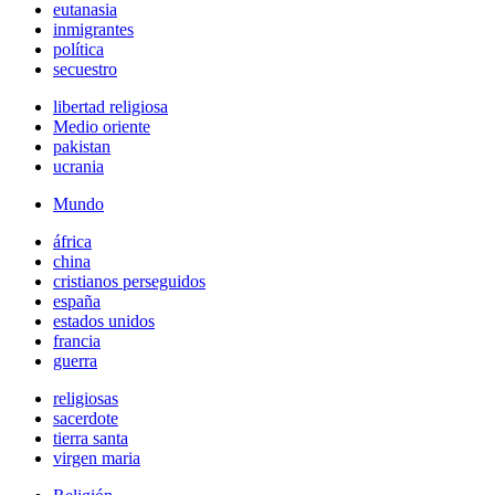
eutanasia
inmigrantes
política
secuestro
libertad religiosa
Medio oriente
pakistan
ucrania
Mundo
áfrica
china
cristianos perseguidos
españa
estados unidos
francia
guerra
religiosas
sacerdote
tierra santa
virgen maria