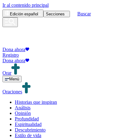
Ir al contenido principal
Buscar
Edición
español
Secciones
Dona ahora
Registro
Dona ahora
Orar
Menú
Oraciones
Historias que inspiran
Análisis
Opinión
Profundidad
Espiritualidad
Descubrimiento
Estilo de vida