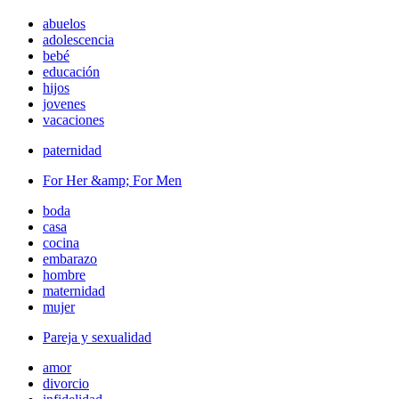
abuelos
adolescencia
bebé
educación
hijos
jovenes
vacaciones
paternidad
For Her &amp; For Men
boda
casa
cocina
embarazo
hombre
maternidad
mujer
Pareja y sexualidad
amor
divorcio