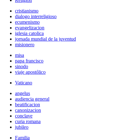
Religión
cristianismo
dialogo interreligioso
ecumenismo
evangelizacion
iglesia catolica
jornada mundial de la juventud
misionero
misa
papa francisco
sinodo
viaje apostólico
Vaticano
angelus
audiencia general
beatificacion
canonizacion
conclave
curia romana
jubileo
Familia