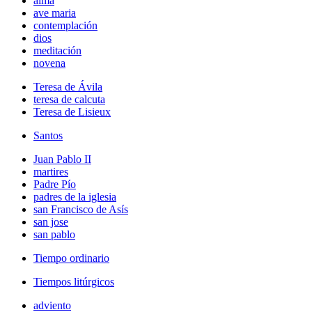
alma
ave maria
contemplación
dios
meditación
novena
Teresa de Ávila
teresa de calcuta
Teresa de Lisieux
Santos
Juan Pablo II
martires
Padre Pío
padres de la iglesia
san Francisco de Asís
san jose
san pablo
Tiempo ordinario
Tiempos litúrgicos
adviento