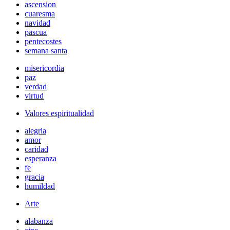
ascension
cuaresma
navidad
pascua
pentecostes
semana santa
misericordia
paz
verdad
virtud
Valores espiritualidad
alegria
amor
caridad
esperanza
fe
gracia
humildad
Arte
alabanza