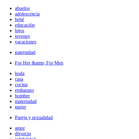
abuelos
adolescencia
bebé
educación
hijos
jovenes
vacaciones
paternidad
For Her &amp; For Men
boda
casa
cocina
embarazo
hombre
maternidad
mujer
Pareja y sexualidad
amor
divorcio