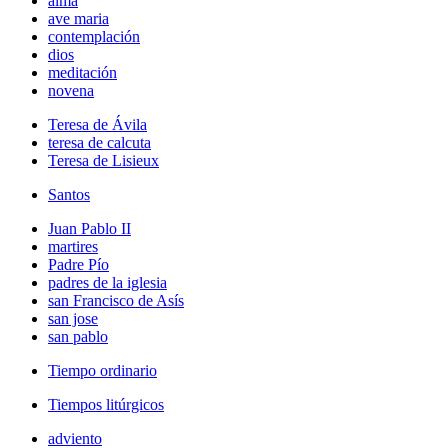
alma
ave maria
contemplación
dios
meditación
novena
Teresa de Ávila
teresa de calcuta
Teresa de Lisieux
Santos
Juan Pablo II
martires
Padre Pío
padres de la iglesia
san Francisco de Asís
san jose
san pablo
Tiempo ordinario
Tiempos litúrgicos
adviento