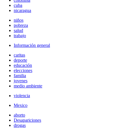
colombia
cuba
nicaragua
niños
pobreza
salud
trabajo
Información general
caritas
deporte
educación
elecciones
familia
jovenes
medio ambiente
violencia
Mexico
aborto
Desapariciones
drogas