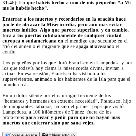
31-46):
Lo que habéis hecho a uno de mis pequeños “a Mí
me lo habéis hecho”
.
Enterrar a los muertos y recordarlos en la oración hace
parte de abrazar la Misericordia, pero aún más evitar
muertes inútiles. Algo que parece superfluo, y en cambio,
toca a las puertas cotidianamente de cualquier ciudad
europea o sudamericana en
el mendigo que sucumbe en el
frió del anden o el migrante que se apaga atravesando el
confín.
Los pequeños por los que lloró Francisco en Lampedusa y por
los que todavía hoy clama la misericordia divina, invitan a
actuar. En esa ocasión, Francisco ha visitado a los
supervivientes, animado a los habitantes de la Isla para que el
mundo crea.
En un dolor silente por el naufragio frecuente de los
“hermanos y hermanas en extrema necesidad”, Francisco, hijo
de inmigrantes italianos, ha sido el primer papa que visitó
Lampedusa, a 100 kilómetros de Túnez, fuera de los
protocolos
para rezar y pedir para que no hayan más
muertos que enterrar sino por sana vejez.
Copiar el enlace
Archivar artículo