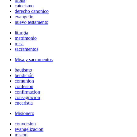
biblia
catecismo
derecho canonico
evangelio
nuevo testamento
liturgia
matrimonio
misa
sacramentos
Misa y sacramentos
bautismo
bendición
comunion
confesion
confirmacion
consagracion
eucaristia
Misionero
conversion
evangelizacion
mision