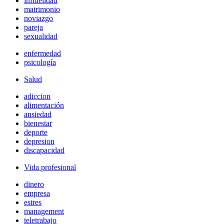
infidelidad
matrimonio
noviazgo
pareja
sexualidad
enfermedad
psicología
Salud
adiccion
alimentación
ansiedad
bienestar
deporte
depresion
discapacidad
Vida profesional
dinero
empresa
estres
management
teletrabajo