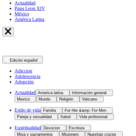
Actualidad
Papa Leon XIV
México
América Latina
Edición
español
Adiccion
Adolescencia
Adopción
Actualidad
America latina
Información general
Mexico
Mundo
Religión
Vaticano
Estilo de vida
Familia
For Her &amp; For Men
Pareja y sexualidad
Salud
Vida profesional
Espiritualidad
Devocion
Escritura
Misa y sacramentos
Misionero
Nuestras cruces