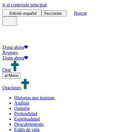
Ir al contenido principal
Buscar
Edición
español
Secciones
Dona ahora
Registro
Dona ahora
Orar
Menú
Oraciones
Historias que inspiran
Análisis
Opinión
Profundidad
Espiritualidad
Descubrimiento
Estilo de vida