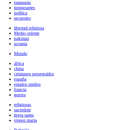
eutanasia
inmigrantes
política
secuestro
libertad religiosa
Medio oriente
pakistan
ucrania
Mundo
áfrica
china
cristianos perseguidos
españa
estados unidos
francia
guerra
religiosas
sacerdote
tierra santa
virgen maria