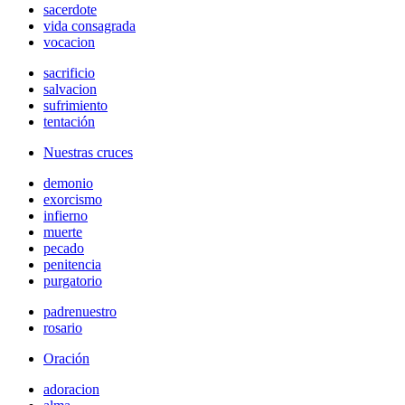
sacerdote
vida consagrada
vocacion
sacrificio
salvacion
sufrimiento
tentación
Nuestras cruces
demonio
exorcismo
infierno
muerte
pecado
penitencia
purgatorio
padrenuestro
rosario
Oración
adoracion