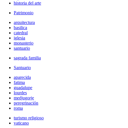
historia del arte
Patrimonio
arquitectura
basilica
catedral
iglesia
monasterio
santuario
sagrada familia
Santuario
aparecida
fatima
guadalupe
lourdes
medjugorje
peregrinación
roma
turismo religioso
vaticano