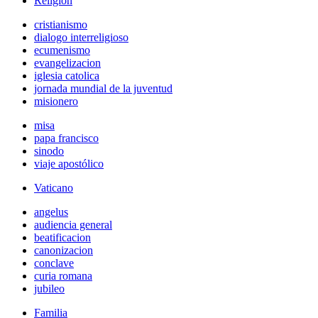
Religión
cristianismo
dialogo interreligioso
ecumenismo
evangelizacion
iglesia catolica
jornada mundial de la juventud
misionero
misa
papa francisco
sinodo
viaje apostólico
Vaticano
angelus
audiencia general
beatificacion
canonizacion
conclave
curia romana
jubileo
Familia