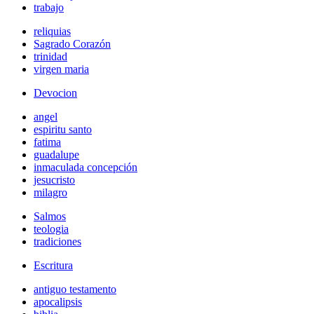
trabajo
reliquias
Sagrado Corazón
trinidad
virgen maria
Devocion
angel
espiritu santo
fatima
guadalupe
inmaculada concepción
jesucristo
milagro
Salmos
teologia
tradiciones
Escritura
antiguo testamento
apocalipsis