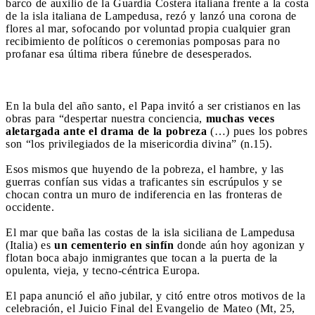
barco de auxilio de la Guardia Costera italiana frente a la costa
de la isla italiana de Lampedusa, rezó y lanzó una corona de
flores al mar, sofocando por voluntad propia cualquier gran
recibimiento de políticos o ceremonias pomposas para no
profanar esa última ribera fúnebre de desesperados.
En la bula del año santo, el Papa invitó a ser cristianos en las
obras para “despertar nuestra conciencia,
muchas veces
aletargada ante el drama de la pobreza
(…) pues los pobres
son “los privilegiados de la misericordia divina” (n.15).
Esos mismos que huyendo de la pobreza, el hambre, y las
guerras confían sus vidas a traficantes sin escrúpulos y se
chocan contra un muro de indiferencia en las fronteras de
occidente.
El mar que baña las costas de la isla siciliana de Lampedusa
(Italia) es
un cementerio en sinfín
donde aún hoy agonizan y
flotan boca abajo inmigrantes que tocan a la puerta de la
opulenta, vieja, y tecno-céntrica Europa.
El papa anunció el año jubilar, y citó entre otros motivos de la
celebración, el Juicio Final del Evangelio de Mateo (Mt, 25,