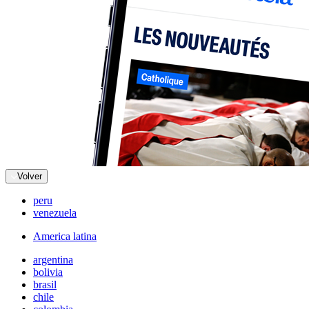
Volver
peru
venezuela
America latina
argentina
bolivia
brasil
chile