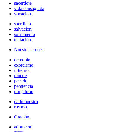
sacerdote
vida consagrada
vocacion
sacrificio
salvacion
sufrimiento
tentación
Nuestras cruces
demonio
exorcismo
infierno
muerte
pecado
penitencia
purgatorio
padrenuestro
rosario
Oración
adoracion