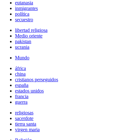
eutanasia
inmigrantes
política
secuestro
libertad religiosa
Medio oriente
pakistan
ucrania
Mundo
áfrica
china
cristianos perseguidos
españa
estados unidos
francia
guerra
religiosas
sacerdote
tierra santa
virgen maria