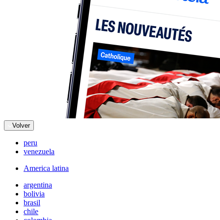
Volver
peru
venezuela
America latina
argentina
bolivia
brasil
chile