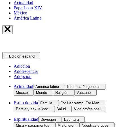
Actualidad
Papa Leon XIV
México
América Latina
Edición
español
Adiccion
Adolescencia
Adopción
Actualidad
America latina
Información general
Mexico
Mundo
Religión
Vaticano
Estilo de vida
Familia
For Her &amp; For Men
Pareja y sexualidad
Salud
Vida profesional
Espiritualidad
Devocion
Escritura
Misa y sacramentos
Misionero
Nuestras cruces