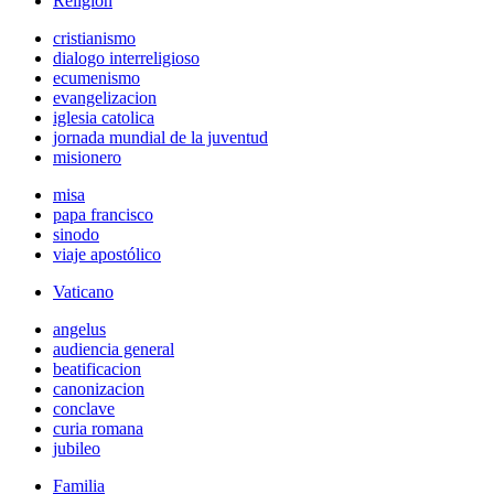
Religión
cristianismo
dialogo interreligioso
ecumenismo
evangelizacion
iglesia catolica
jornada mundial de la juventud
misionero
misa
papa francisco
sinodo
viaje apostólico
Vaticano
angelus
audiencia general
beatificacion
canonizacion
conclave
curia romana
jubileo
Familia