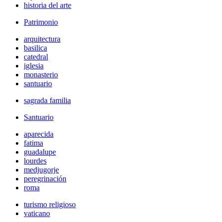
historia del arte
Patrimonio
arquitectura
basilica
catedral
iglesia
monasterio
santuario
sagrada familia
Santuario
aparecida
fatima
guadalupe
lourdes
medjugorje
peregrinación
roma
turismo religioso
vaticano