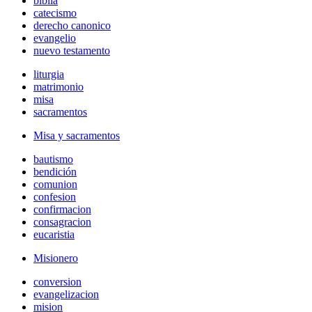
biblia
catecismo
derecho canonico
evangelio
nuevo testamento
liturgia
matrimonio
misa
sacramentos
Misa y sacramentos
bautismo
bendición
comunion
confesion
confirmacion
consagracion
eucaristia
Misionero
conversion
evangelizacion
mision