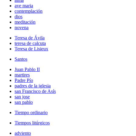
alma
ave maria
contemplación
dios
meditación
novena
Teresa de Ávila
teresa de calcuta
Teresa de Lisieux
Santos
Juan Pablo II
martires
Padre Pío
padres de la iglesia
san Francisco de Asís
san jose
san pablo
Tiempo ordinario
Tiempos litúrgicos
adviento