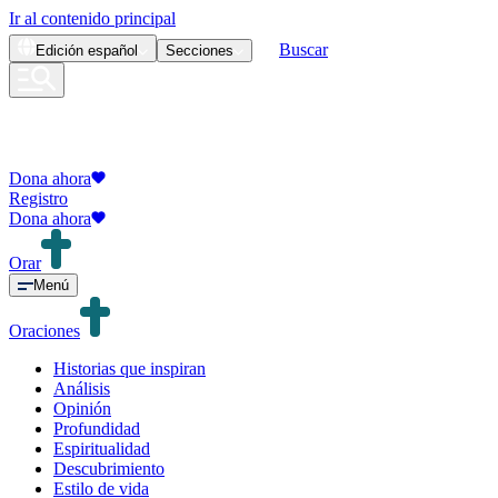
Ir al contenido principal
Buscar
Edición
español
Secciones
Dona ahora
Registro
Dona ahora
Orar
Menú
Oraciones
Historias que inspiran
Análisis
Opinión
Profundidad
Espiritualidad
Descubrimiento
Estilo de vida