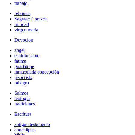
trabajo
reliquias
Sagrado Corazón
trinidad
virgen maria
Devocion
angel
espiritu santo
fatima
guadalupe
inmaculada concepción
jesucristo
milagro
Salmos
teologia
tradiciones
Escritura
antiguo testamento
apocalipsis