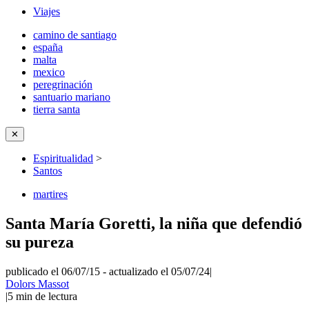
Viajes
camino de santiago
españa
malta
mexico
peregrinación
santuario mariano
tierra santa
✕
Espiritualidad
>
Santos
martires
​Santa María Goretti, la niña que defendió
su pureza
publicado el 06/07/15
-
actualizado el 05/07/24
|
Dolors Massot
|
5
min de lectura