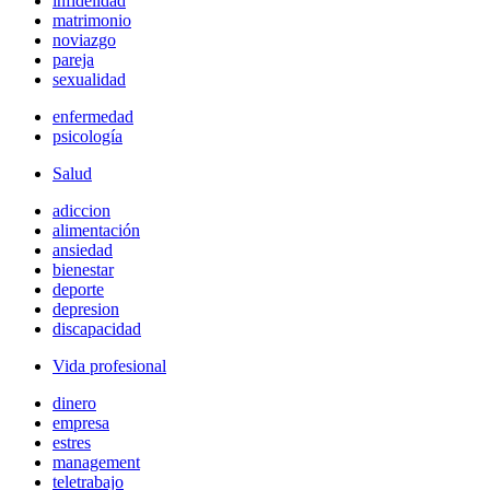
infidelidad
matrimonio
noviazgo
pareja
sexualidad
enfermedad
psicología
Salud
adiccion
alimentación
ansiedad
bienestar
deporte
depresion
discapacidad
Vida profesional
dinero
empresa
estres
management
teletrabajo