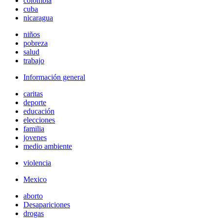
colombia
cuba
nicaragua
niños
pobreza
salud
trabajo
Información general
caritas
deporte
educación
elecciones
familia
jovenes
medio ambiente
violencia
Mexico
aborto
Desapariciones
drogas