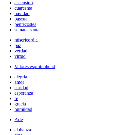
ascension
cuaresma
navidad
pascua
pentecostes
semana santa
misericordia
paz
verdad
virtud
Valores espiritualidad
alegria
amor
caridad
esperanza
fe
gracia
humildad
Arte
alabanza