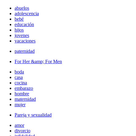
abuelos
adolescencia
bebé
educación
hijos
jovenes
vacaciones
paternidad
For Her &amp; For Men
boda
casa
cocina
embarazo
hombre
maternidad
mujer
Pareja y sexualidad
amor
divorcio