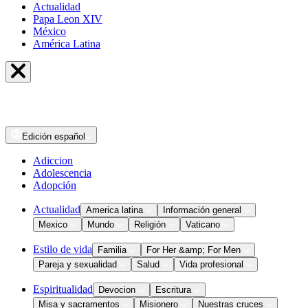
Actualidad
Papa Leon XIV
México
América Latina
Edición
español
Adiccion
Adolescencia
Adopción
Actualidad
America latina
Información general
Mexico
Mundo
Religión
Vaticano
Estilo de vida
Familia
For Her &amp; For Men
Pareja y sexualidad
Salud
Vida profesional
Espiritualidad
Devocion
Escritura
Misa y sacramentos
Misionero
Nuestras cruces