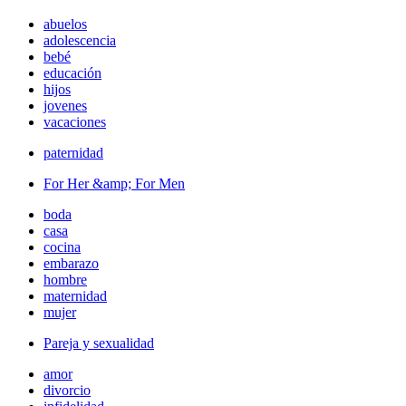
abuelos
adolescencia
bebé
educación
hijos
jovenes
vacaciones
paternidad
For Her &amp; For Men
boda
casa
cocina
embarazo
hombre
maternidad
mujer
Pareja y sexualidad
amor
divorcio