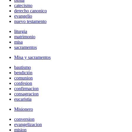
biblia
catecismo
derecho canonico
evangelio
nuevo testamento
liturgia
matrimonio
misa
sacramentos
Misa y sacramentos
bautismo
bendición
comunion
confesion
confirmacion
consagracion
eucaristia
Misionero
conversion
evangelizacion
mision