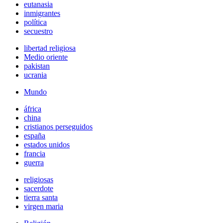
eutanasia
inmigrantes
política
secuestro
libertad religiosa
Medio oriente
pakistan
ucrania
Mundo
áfrica
china
cristianos perseguidos
españa
estados unidos
francia
guerra
religiosas
sacerdote
tierra santa
virgen maria