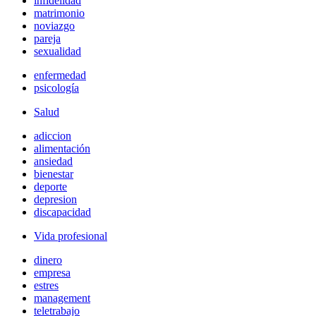
infidelidad
matrimonio
noviazgo
pareja
sexualidad
enfermedad
psicología
Salud
adiccion
alimentación
ansiedad
bienestar
deporte
depresion
discapacidad
Vida profesional
dinero
empresa
estres
management
teletrabajo