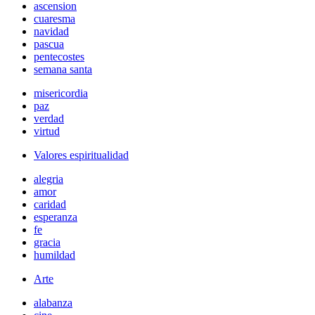
ascension
cuaresma
navidad
pascua
pentecostes
semana santa
misericordia
paz
verdad
virtud
Valores espiritualidad
alegria
amor
caridad
esperanza
fe
gracia
humildad
Arte
alabanza