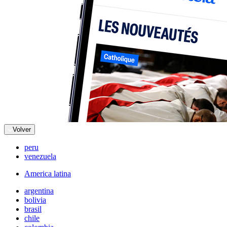
Volver
peru
venezuela
America latina
argentina
bolivia
brasil
chile