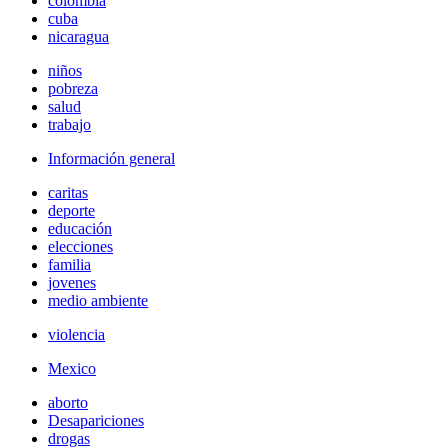
colombia
cuba
nicaragua
niños
pobreza
salud
trabajo
Información general
caritas
deporte
educación
elecciones
familia
jovenes
medio ambiente
violencia
Mexico
aborto
Desapariciones
drogas