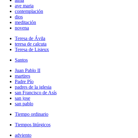
alma
ave maria
contemplación
dios
meditación
novena
Teresa de Ávila
teresa de calcuta
Teresa de Lisieux
Santos
Juan Pablo II
martires
Padre Pío
padres de la iglesia
san Francisco de Asís
san jose
san pablo
Tiempo ordinario
Tiempos litúrgicos
adviento