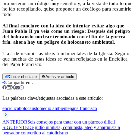
propusieron un código muy sencillo y, a la vista de todo lo que
he ido recopilando, quise proponer un decálogo para resumirlo
todo.
Al final concluye con la idea de intentar evitar algo que
Juan Pablo II ya veía como un riesgo: Después del peligro
del holocausto nuclear terminado con el fin de la guerra
fría, ahora hay un peligro de holocausto ambiental.
Trata de resumir las ideas fundamentales de la Iglesia. Seguro
que muchas de estas ideas se verán reflejadas en la Encíclica
del Papa Francisco.
Copiar el enlace
Archivar artículo
Compartir en
:
Las palabras clave/etiquetas asociadas a este artículo:
enciclica
holocausto
medio ambiente
papa francisco
ANTERIOR
Seis consejos para tratar con un párroco difícil
SIGUIENTE
De judío nihilista, comunista, ateo y anarquista a
pensador convertido al catolicismo