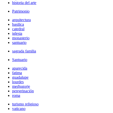
historia del arte
Patrimonio
arquitectura
basilica
catedral
iglesia
monasterio
santuario
sagrada familia
Santuario
aparecida
fatima
guadalupe
lourdes
medjugorje
peregrinación
roma
turismo religioso
vaticano