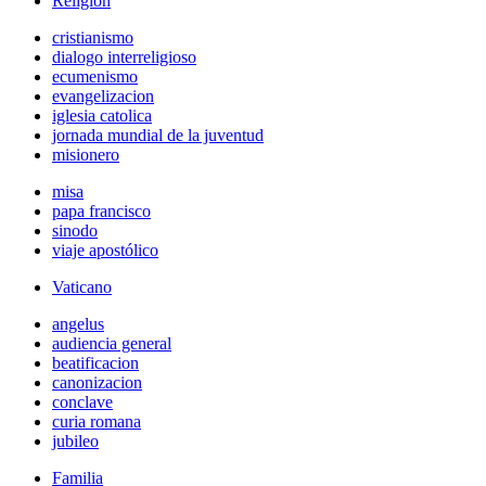
Religión
cristianismo
dialogo interreligioso
ecumenismo
evangelizacion
iglesia catolica
jornada mundial de la juventud
misionero
misa
papa francisco
sinodo
viaje apostólico
Vaticano
angelus
audiencia general
beatificacion
canonizacion
conclave
curia romana
jubileo
Familia