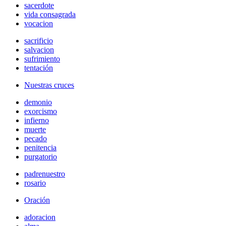
sacerdote
vida consagrada
vocacion
sacrificio
salvacion
sufrimiento
tentación
Nuestras cruces
demonio
exorcismo
infierno
muerte
pecado
penitencia
purgatorio
padrenuestro
rosario
Oración
adoracion