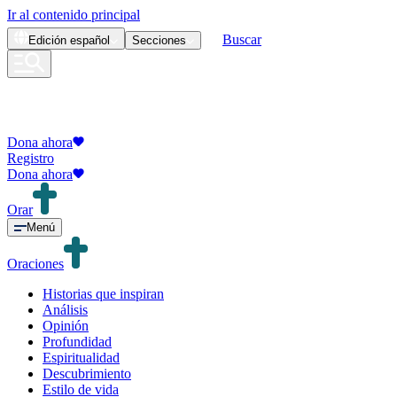
Ir al contenido principal
Buscar
Edición
español
Secciones
Dona ahora
Registro
Dona ahora
Orar
Menú
Oraciones
Historias que inspiran
Análisis
Opinión
Profundidad
Espiritualidad
Descubrimiento
Estilo de vida