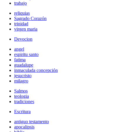
trabajo
reliquias
Sagrado Corazón
trinidad
virgen maria
Devocion
angel
espiritu santo
fatima
guadalupe
inmaculada concepción
jesucristo
milagro
Salmos
teologia
tradiciones
Escritura
antiguo testamento
apocalipsis