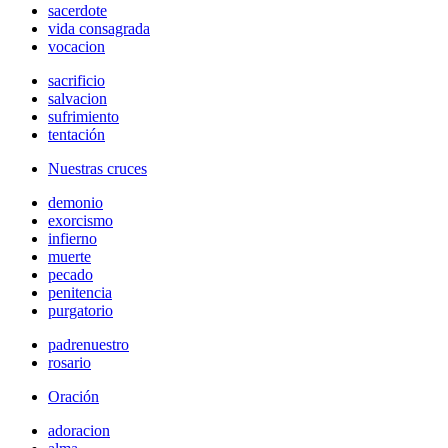
sacerdote
vida consagrada
vocacion
sacrificio
salvacion
sufrimiento
tentación
Nuestras cruces
demonio
exorcismo
infierno
muerte
pecado
penitencia
purgatorio
padrenuestro
rosario
Oración
adoracion