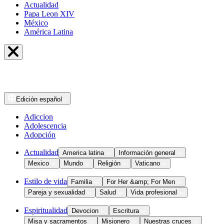
Actualidad
Papa Leon XIV
México
América Latina
Edición
español
Adiccion
Adolescencia
Adopción
Actualidad
America latina
Información general
Mexico
Mundo
Religión
Vaticano
Estilo de vida
Familia
For Her &amp; For Men
Pareja y sexualidad
Salud
Vida profesional
Espiritualidad
Devocion
Escritura
Misa y sacramentos
Misionero
Nuestras cruces