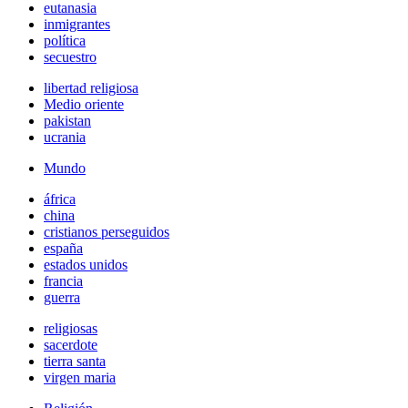
eutanasia
inmigrantes
política
secuestro
libertad religiosa
Medio oriente
pakistan
ucrania
Mundo
áfrica
china
cristianos perseguidos
españa
estados unidos
francia
guerra
religiosas
sacerdote
tierra santa
virgen maria