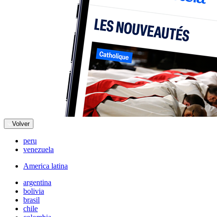
Volver
peru
venezuela
America latina
argentina
bolivia
brasil
chile