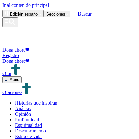
Ir al contenido principal
Buscar
Edición
español
Secciones
Dona ahora
Registro
Dona ahora
Orar
Menú
Oraciones
Historias que inspiran
Análisis
Opinión
Profundidad
Espiritualidad
Descubrimiento
Estilo de vida