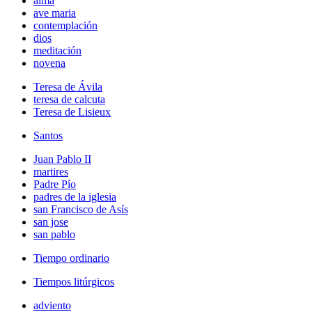
alma
ave maria
contemplación
dios
meditación
novena
Teresa de Ávila
teresa de calcuta
Teresa de Lisieux
Santos
Juan Pablo II
martires
Padre Pío
padres de la iglesia
san Francisco de Asís
san jose
san pablo
Tiempo ordinario
Tiempos litúrgicos
adviento