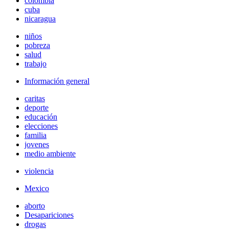
colombia
cuba
nicaragua
niños
pobreza
salud
trabajo
Información general
caritas
deporte
educación
elecciones
familia
jovenes
medio ambiente
violencia
Mexico
aborto
Desapariciones
drogas