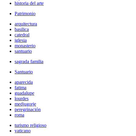
historia del arte
Patrimonio
arquitectura
basilica
catedral
iglesia
monasterio
santuario
sagrada familia
Santuario
aparecida
fatima
guadalupe
lourdes
medjugorje
peregrinación
roma
turismo religioso
vaticano