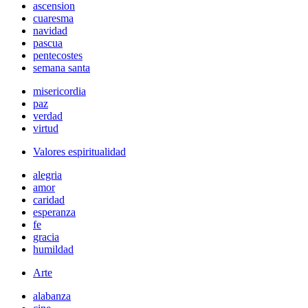
ascension
cuaresma
navidad
pascua
pentecostes
semana santa
misericordia
paz
verdad
virtud
Valores espiritualidad
alegria
amor
caridad
esperanza
fe
gracia
humildad
Arte
alabanza