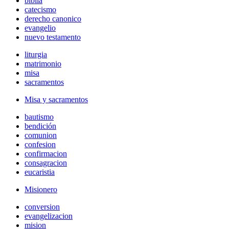
biblia
catecismo
derecho canonico
evangelio
nuevo testamento
liturgia
matrimonio
misa
sacramentos
Misa y sacramentos
bautismo
bendición
comunion
confesion
confirmacion
consagracion
eucaristia
Misionero
conversion
evangelizacion
mision