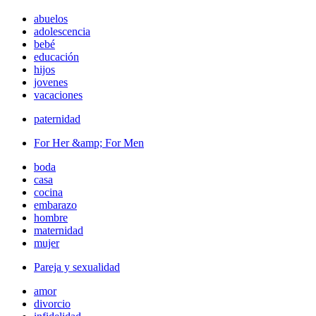
abuelos
adolescencia
bebé
educación
hijos
jovenes
vacaciones
paternidad
For Her &amp; For Men
boda
casa
cocina
embarazo
hombre
maternidad
mujer
Pareja y sexualidad
amor
divorcio