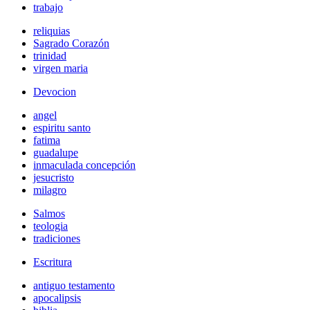
trabajo
reliquias
Sagrado Corazón
trinidad
virgen maria
Devocion
angel
espiritu santo
fatima
guadalupe
inmaculada concepción
jesucristo
milagro
Salmos
teologia
tradiciones
Escritura
antiguo testamento
apocalipsis