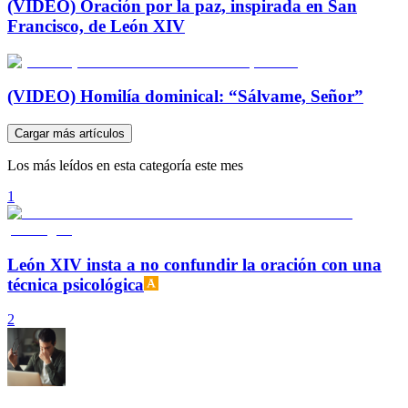
(VIDEO) Oración por la paz, inspirada en San
Francisco, de León XIV
(VIDEO) Homilía dominical: “Sálvame, Señor”
Cargar más artículos
Los más leídos en esta categoría este mes
1
León XIV insta a no confundir la oración con una
técnica psicológica
2