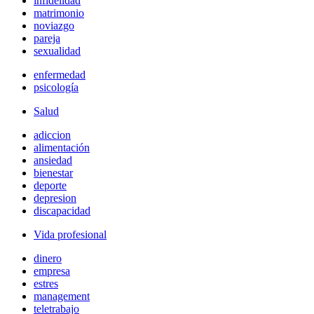
infidelidad
matrimonio
noviazgo
pareja
sexualidad
enfermedad
psicología
Salud
adiccion
alimentación
ansiedad
bienestar
deporte
depresion
discapacidad
Vida profesional
dinero
empresa
estres
management
teletrabajo