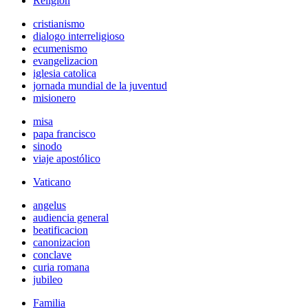
Religión
cristianismo
dialogo interreligioso
ecumenismo
evangelizacion
iglesia catolica
jornada mundial de la juventud
misionero
misa
papa francisco
sinodo
viaje apostólico
Vaticano
angelus
audiencia general
beatificacion
canonizacion
conclave
curia romana
jubileo
Familia