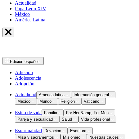
Actualidad
Papa Leon XIV
México
América Latina
Edición
español
Adiccion
Adolescencia
Adopción
Actualidad
America latina
Información general
Mexico
Mundo
Religión
Vaticano
Estilo de vida
Familia
For Her &amp; For Men
Pareja y sexualidad
Salud
Vida profesional
Espiritualidad
Devocion
Escritura
Misa y sacramentos
Misionero
Nuestras cruces