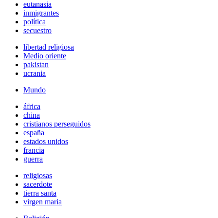
eutanasia
inmigrantes
política
secuestro
libertad religiosa
Medio oriente
pakistan
ucrania
Mundo
áfrica
china
cristianos perseguidos
españa
estados unidos
francia
guerra
religiosas
sacerdote
tierra santa
virgen maria