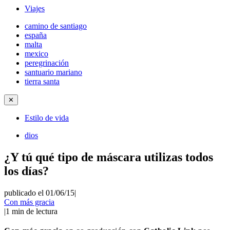
Viajes
camino de santiago
españa
malta
mexico
peregrinación
santuario mariano
tierra santa
✕
Estilo de vida
dios
¿Y tú qué tipo de máscara utilizas todos
los días?
publicado el 01/06/15
|
Con más gracia
|
1
min de lectura