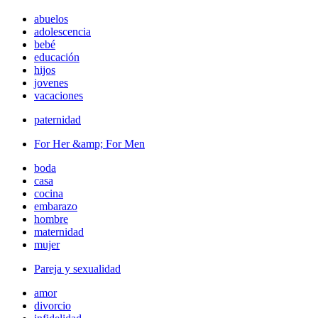
abuelos
adolescencia
bebé
educación
hijos
jovenes
vacaciones
paternidad
For Her &amp; For Men
boda
casa
cocina
embarazo
hombre
maternidad
mujer
Pareja y sexualidad
amor
divorcio