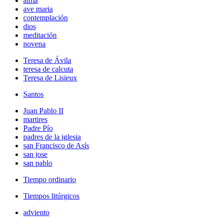
alma
ave maria
contemplación
dios
meditación
novena
Teresa de Ávila
teresa de calcuta
Teresa de Lisieux
Santos
Juan Pablo II
martires
Padre Pío
padres de la iglesia
san Francisco de Asís
san jose
san pablo
Tiempo ordinario
Tiempos litúrgicos
adviento