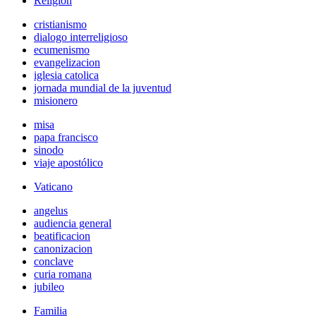
Religión
cristianismo
dialogo interreligioso
ecumenismo
evangelizacion
iglesia catolica
jornada mundial de la juventud
misionero
misa
papa francisco
sinodo
viaje apostólico
Vaticano
angelus
audiencia general
beatificacion
canonizacion
conclave
curia romana
jubileo
Familia