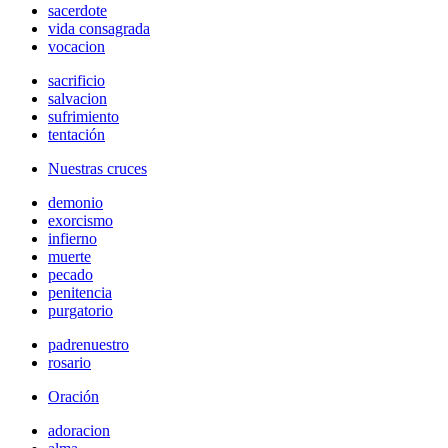
sacerdote
vida consagrada
vocacion
sacrificio
salvacion
sufrimiento
tentación
Nuestras cruces
demonio
exorcismo
infierno
muerte
pecado
penitencia
purgatorio
padrenuestro
rosario
Oración
adoracion