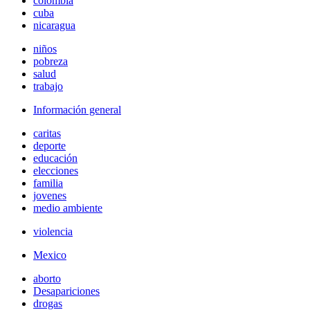
colombia
cuba
nicaragua
niños
pobreza
salud
trabajo
Información general
caritas
deporte
educación
elecciones
familia
jovenes
medio ambiente
violencia
Mexico
aborto
Desapariciones
drogas