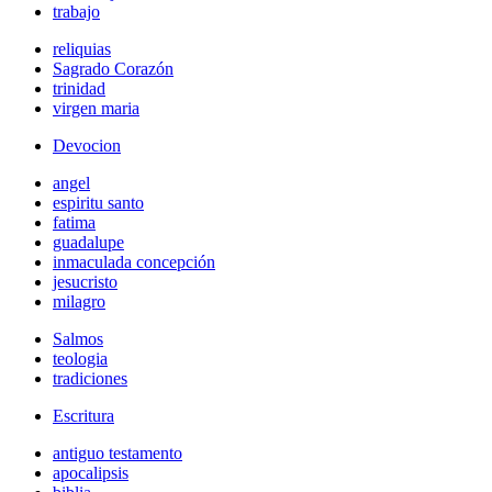
trabajo
reliquias
Sagrado Corazón
trinidad
virgen maria
Devocion
angel
espiritu santo
fatima
guadalupe
inmaculada concepción
jesucristo
milagro
Salmos
teologia
tradiciones
Escritura
antiguo testamento
apocalipsis