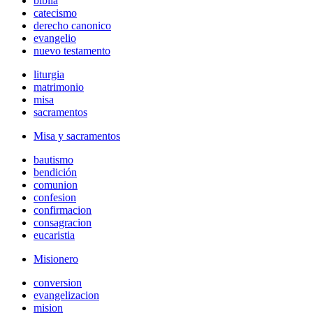
biblia
catecismo
derecho canonico
evangelio
nuevo testamento
liturgia
matrimonio
misa
sacramentos
Misa y sacramentos
bautismo
bendición
comunion
confesion
confirmacion
consagracion
eucaristia
Misionero
conversion
evangelizacion
mision