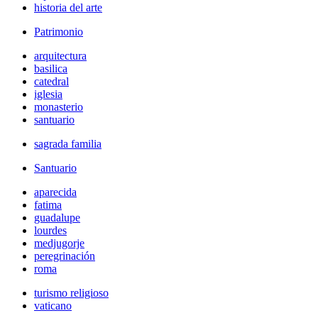
historia del arte
Patrimonio
arquitectura
basilica
catedral
iglesia
monasterio
santuario
sagrada familia
Santuario
aparecida
fatima
guadalupe
lourdes
medjugorje
peregrinación
roma
turismo religioso
vaticano