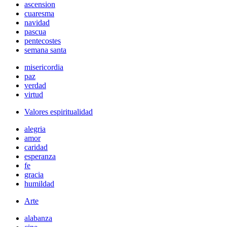
ascension
cuaresma
navidad
pascua
pentecostes
semana santa
misericordia
paz
verdad
virtud
Valores espiritualidad
alegria
amor
caridad
esperanza
fe
gracia
humildad
Arte
alabanza