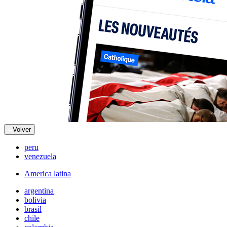
Volver
peru
venezuela
America latina
argentina
bolivia
brasil
chile