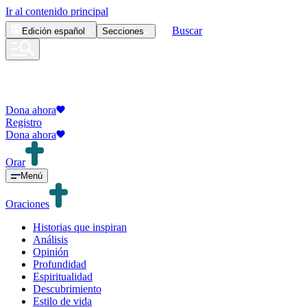
Ir al contenido principal
Buscar
Edición
español
Secciones
Dona ahora
Registro
Dona ahora
Orar
Menú
Oraciones
Historias que inspiran
Análisis
Opinión
Profundidad
Espiritualidad
Descubrimiento
Estilo de vida