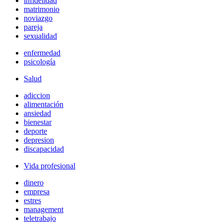
infidelidad
matrimonio
noviazgo
pareja
sexualidad
enfermedad
psicología
Salud
adiccion
alimentación
ansiedad
bienestar
deporte
depresion
discapacidad
Vida profesional
dinero
empresa
estres
management
teletrabajo