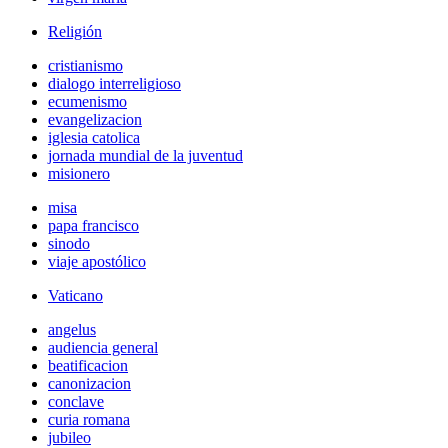
Religión
cristianismo
dialogo interreligioso
ecumenismo
evangelizacion
iglesia catolica
jornada mundial de la juventud
misionero
misa
papa francisco
sinodo
viaje apostólico
Vaticano
angelus
audiencia general
beatificacion
canonizacion
conclave
curia romana
jubileo