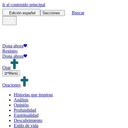
Ir al contenido principal
Buscar
Edición
español
Secciones
Dona ahora
Registro
Dona ahora
Orar
Menú
Oraciones
Historias que inspiran
Análisis
Opinión
Profundidad
Espiritualidad
Descubrimiento
Estilo de vida