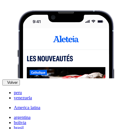
Volver
peru
venezuela
America latina
argentina
bolivia
brasil