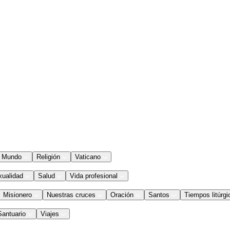
Mundo
Religión
Vaticano
xualidad
Salud
Vida profesional
Misionero
Nuestras cruces
Oración
Santos
Tiempos litúrgi
Santuario
Viajes