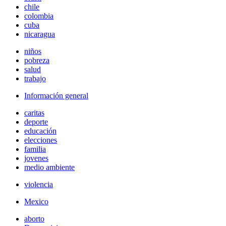
chile
colombia
cuba
nicaragua
niños
pobreza
salud
trabajo
Información general
caritas
deporte
educación
elecciones
familia
jovenes
medio ambiente
violencia
Mexico
aborto