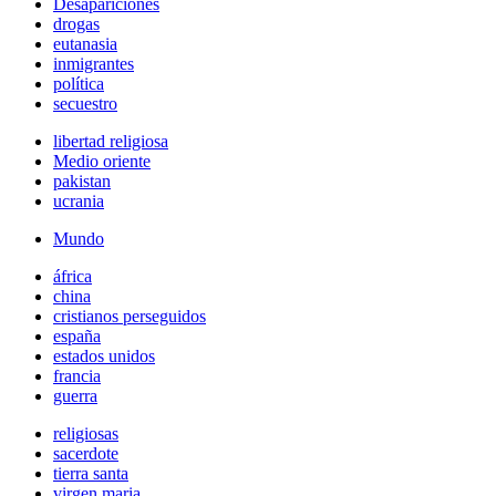
Desapariciones
drogas
eutanasia
inmigrantes
política
secuestro
libertad religiosa
Medio oriente
pakistan
ucrania
Mundo
áfrica
china
cristianos perseguidos
españa
estados unidos
francia
guerra
religiosas
sacerdote
tierra santa
virgen maria