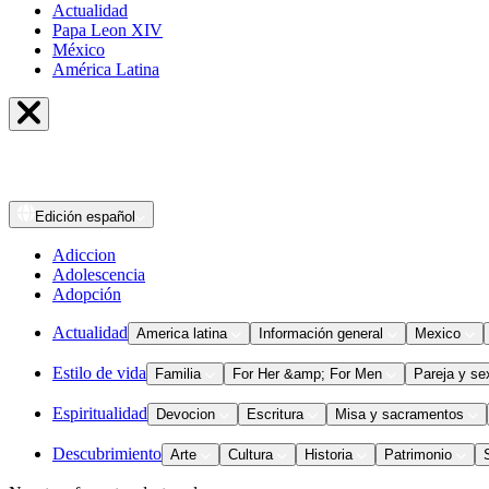
Actualidad
Papa Leon XIV
México
América Latina
Edición
español
Adiccion
Adolescencia
Adopción
Actualidad
America latina
Información general
Mexico
Estilo de vida
Familia
For Her &amp; For Men
Pareja y se
Espiritualidad
Devocion
Escritura
Misa y sacramentos
Descubrimiento
Arte
Cultura
Historia
Patrimonio