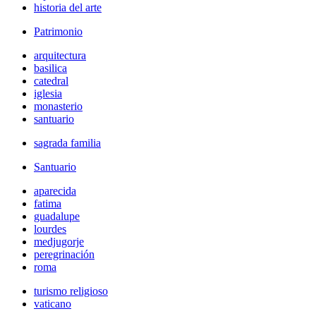
historia del arte
Patrimonio
arquitectura
basilica
catedral
iglesia
monasterio
santuario
sagrada familia
Santuario
aparecida
fatima
guadalupe
lourdes
medjugorje
peregrinación
roma
turismo religioso
vaticano