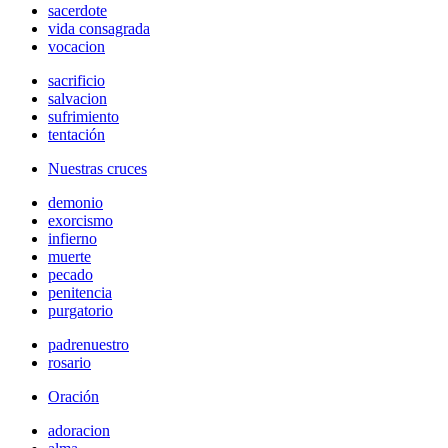
sacerdote
vida consagrada
vocacion
sacrificio
salvacion
sufrimiento
tentación
Nuestras cruces
demonio
exorcismo
infierno
muerte
pecado
penitencia
purgatorio
padrenuestro
rosario
Oración
adoracion