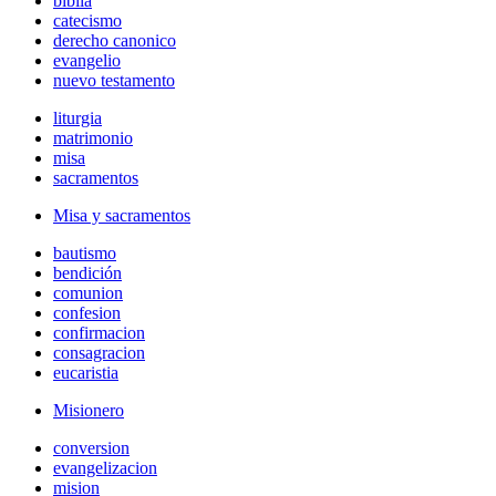
biblia
catecismo
derecho canonico
evangelio
nuevo testamento
liturgia
matrimonio
misa
sacramentos
Misa y sacramentos
bautismo
bendición
comunion
confesion
confirmacion
consagracion
eucaristia
Misionero
conversion
evangelizacion
mision