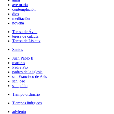
alma
ave maria
contemplación
dios
meditación
novena
Teresa de Ávila
teresa de calcuta
Teresa de Lisieux
Santos
Juan Pablo II
martires
Padre Pío
padres de la iglesia
san Francisco de Asís
san jose
san pablo
Tiempo ordinario
Tiempos litúrgicos
adviento