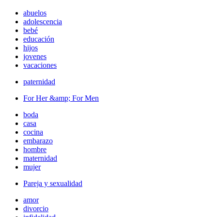
abuelos
adolescencia
bebé
educación
hijos
jovenes
vacaciones
paternidad
For Her &amp; For Men
boda
casa
cocina
embarazo
hombre
maternidad
mujer
Pareja y sexualidad
amor
divorcio