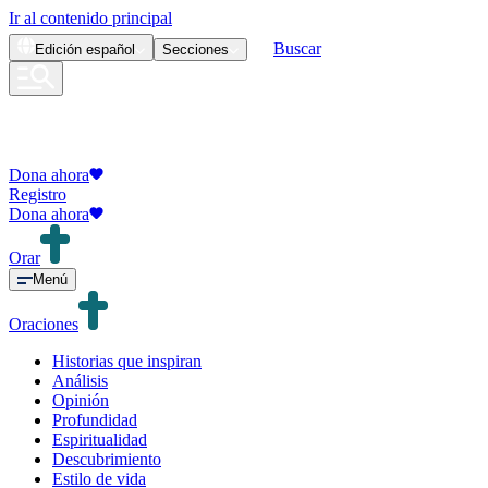
Ir al contenido principal
Buscar
Edición
español
Secciones
Dona ahora
Registro
Dona ahora
Orar
Menú
Oraciones
Historias que inspiran
Análisis
Opinión
Profundidad
Espiritualidad
Descubrimiento
Estilo de vida