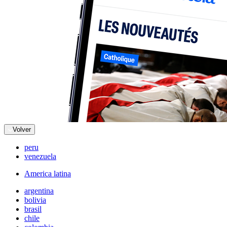
Volver
peru
venezuela
America latina
argentina
bolivia
brasil
chile