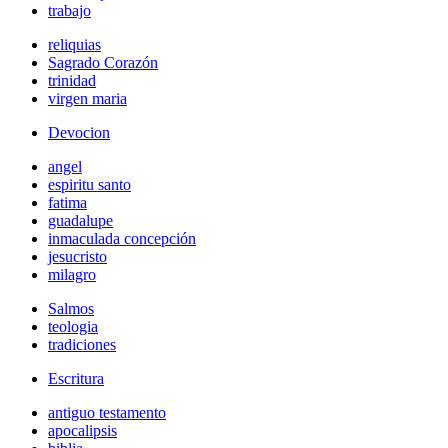
trabajo
reliquias
Sagrado Corazón
trinidad
virgen maria
Devocion
angel
espiritu santo
fatima
guadalupe
inmaculada concepción
jesucristo
milagro
Salmos
teologia
tradiciones
Escritura
antiguo testamento
apocalipsis