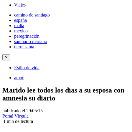
Viajes
camino de santiago
españa
malta
mexico
peregrinación
santuario mariano
tierra santa
✕
Estilo de vida
amor
Marido lee todos los días a su esposa con
amnesia su diario
publicado el 29/05/15
|
Portal Vírgula
|
1
min de lectura