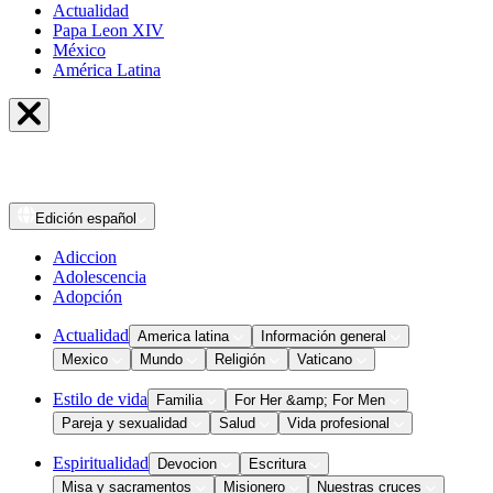
Actualidad
Papa Leon XIV
México
América Latina
Edición
español
Adiccion
Adolescencia
Adopción
Actualidad
America latina
Información general
Mexico
Mundo
Religión
Vaticano
Estilo de vida
Familia
For Her &amp; For Men
Pareja y sexualidad
Salud
Vida profesional
Espiritualidad
Devocion
Escritura
Misa y sacramentos
Misionero
Nuestras cruces