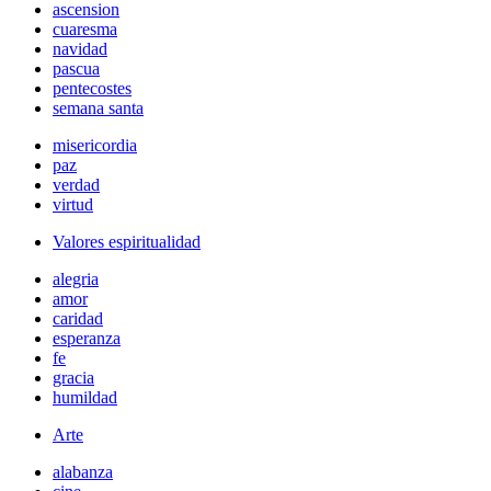
ascension
cuaresma
navidad
pascua
pentecostes
semana santa
misericordia
paz
verdad
virtud
Valores espiritualidad
alegria
amor
caridad
esperanza
fe
gracia
humildad
Arte
alabanza