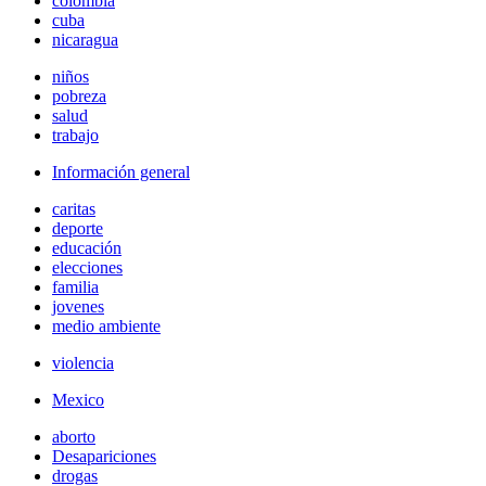
colombia
cuba
nicaragua
niños
pobreza
salud
trabajo
Información general
caritas
deporte
educación
elecciones
familia
jovenes
medio ambiente
violencia
Mexico
aborto
Desapariciones
drogas