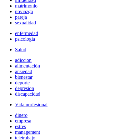
infidelidad
matrimonio
noviazgo
pareja
sexualidad
enfermedad
psicología
Salud
adiccion
alimentación
ansiedad
bienestar
deporte
depresion
discapacidad
Vida profesional
dinero
empresa
estres
management
teletrabajo