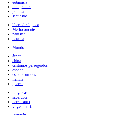
eutanasia
inmigrantes
política
secuestro
libertad religiosa
Medio oriente
pakistan
ucrania
Mundo
áfrica
china
cristianos perseguidos
españa
estados unidos
francia
guerra
religiosas
sacerdote
tierra santa
virgen maria