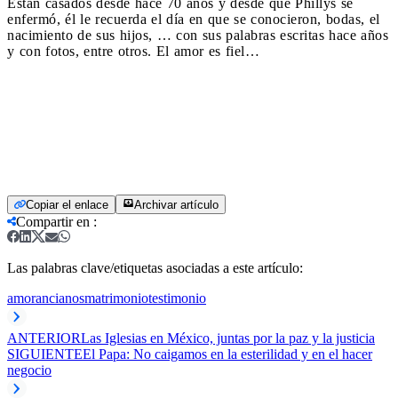
Están casados desde hace 70 años y desde que Phillys se
enfermó, él le recuerda el día en que se conocieron, bodas, el
nacimiento de sus hijos, … con sus palabras escritas hace años
y con fotos, entre otros. El amor es fiel…
Copiar el enlace
Archivar artículo
Compartir en
:
Las palabras clave/etiquetas asociadas a este artículo:
amor
ancianos
matrimonio
testimonio
ANTERIOR
Las Iglesias en México, juntas por la paz y la justicia
SIGUIENTE
El Papa: No caigamos en la esterilidad y en el hacer
negocio