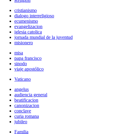
Religión
cristianismo
dialogo interreligioso
ecumenismo
evangelizacion
iglesia catolica
jornada mundial de la juventud
misionero
misa
papa francisco
sinodo
viaje apostólico
Vaticano
angelus
audiencia general
beatificacion
canonizacion
conclave
curia romana
jubileo
Familia