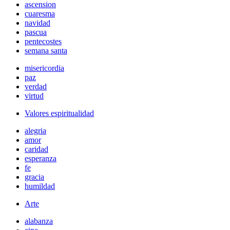
ascension
cuaresma
navidad
pascua
pentecostes
semana santa
misericordia
paz
verdad
virtud
Valores espiritualidad
alegria
amor
caridad
esperanza
fe
gracia
humildad
Arte
alabanza