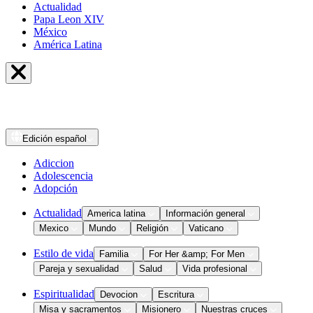
Actualidad
Papa Leon XIV
México
América Latina
Edición
español
Adiccion
Adolescencia
Adopción
Actualidad
America latina
Información general
Mexico
Mundo
Religión
Vaticano
Estilo de vida
Familia
For Her &amp; For Men
Pareja y sexualidad
Salud
Vida profesional
Espiritualidad
Devocion
Escritura
Misa y sacramentos
Misionero
Nuestras cruces