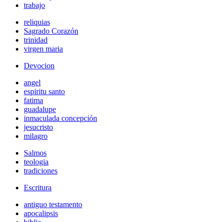
trabajo
reliquias
Sagrado Corazón
trinidad
virgen maria
Devocion
angel
espiritu santo
fatima
guadalupe
inmaculada concepción
jesucristo
milagro
Salmos
teologia
tradiciones
Escritura
antiguo testamento
apocalipsis