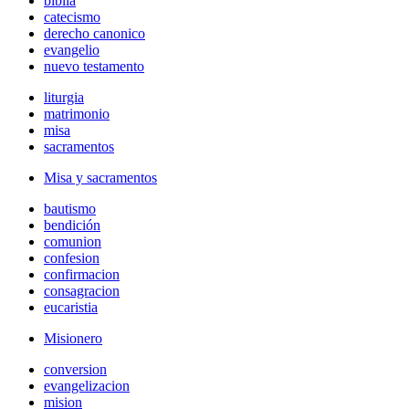
biblia
catecismo
derecho canonico
evangelio
nuevo testamento
liturgia
matrimonio
misa
sacramentos
Misa y sacramentos
bautismo
bendición
comunion
confesion
confirmacion
consagracion
eucaristia
Misionero
conversion
evangelizacion
mision