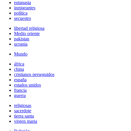
eutanasia
inmigrantes
política
secuestro
libertad religiosa
Medio oriente
pakistan
ucrania
Mundo
áfrica
china
cristianos perseguidos
españa
estados unidos
francia
guerra
religiosas
sacerdote
tierra santa
virgen maria