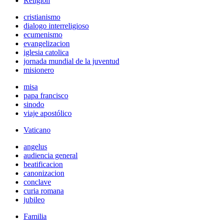
Religión
cristianismo
dialogo interreligioso
ecumenismo
evangelizacion
iglesia catolica
jornada mundial de la juventud
misionero
misa
papa francisco
sinodo
viaje apostólico
Vaticano
angelus
audiencia general
beatificacion
canonizacion
conclave
curia romana
jubileo
Familia