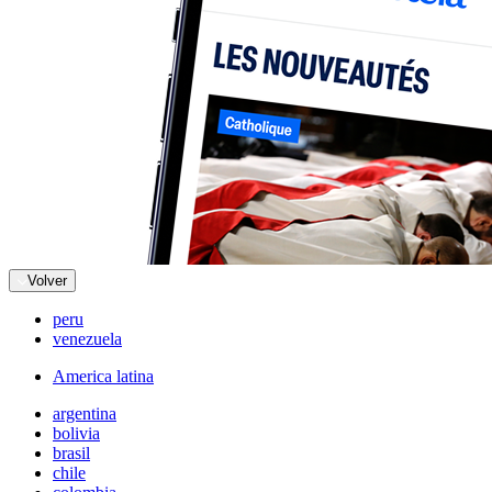
Volver
peru
venezuela
America latina
argentina
bolivia
brasil
chile