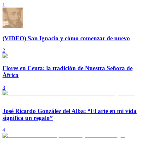
1
(VIDEO) San Ignacio y cómo comenzar de nuevo
2
Flores en Ceuta: la tradición de Nuestra Señora de
África
3
José Ricardo González del Alba: “El arte en mi vida
significa un regalo”
4