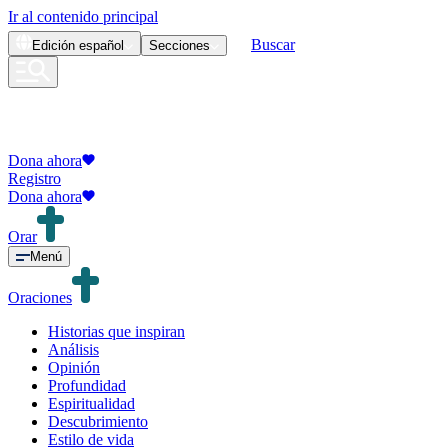
Ir al contenido principal
Buscar
Edición
español
Secciones
Dona ahora
Registro
Dona ahora
Orar
Menú
Oraciones
Historias que inspiran
Análisis
Opinión
Profundidad
Espiritualidad
Descubrimiento
Estilo de vida