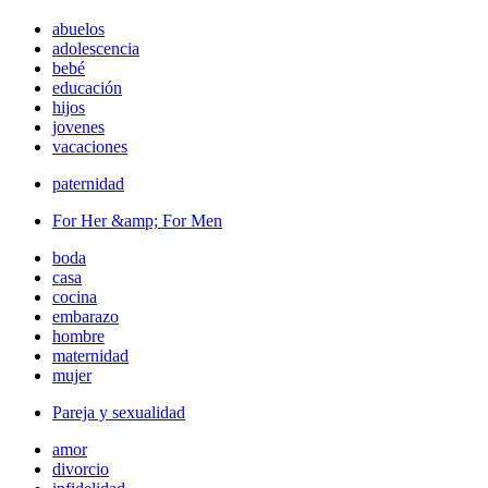
abuelos
adolescencia
bebé
educación
hijos
jovenes
vacaciones
paternidad
For Her &amp; For Men
boda
casa
cocina
embarazo
hombre
maternidad
mujer
Pareja y sexualidad
amor
divorcio