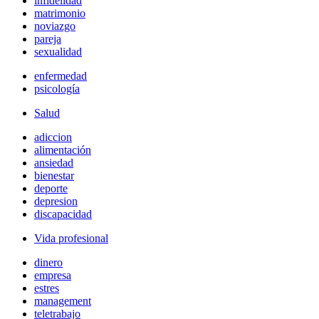
infidelidad
matrimonio
noviazgo
pareja
sexualidad
enfermedad
psicología
Salud
adiccion
alimentación
ansiedad
bienestar
deporte
depresion
discapacidad
Vida profesional
dinero
empresa
estres
management
teletrabajo