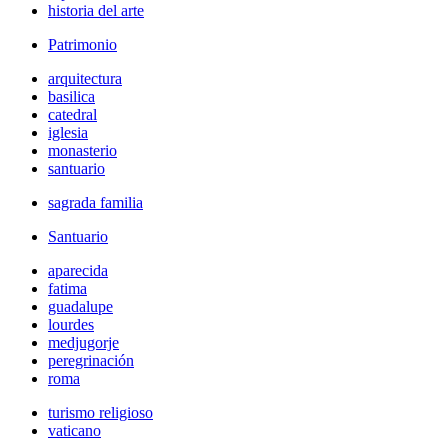
historia del arte
Patrimonio
arquitectura
basilica
catedral
iglesia
monasterio
santuario
sagrada familia
Santuario
aparecida
fatima
guadalupe
lourdes
medjugorje
peregrinación
roma
turismo religioso
vaticano