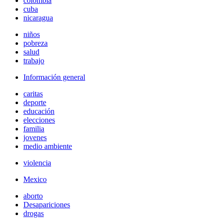
colombia
cuba
nicaragua
niños
pobreza
salud
trabajo
Información general
caritas
deporte
educación
elecciones
familia
jovenes
medio ambiente
violencia
Mexico
aborto
Desapariciones
drogas