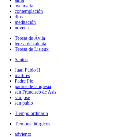
alma
ave maria
contemplación
dios
meditación
novena
Teresa de Ávila
teresa de calcuta
Teresa de Lisieux
Santos
Juan Pablo II
martires
Padre Pío
padres de la iglesia
san Francisco de Asís
san jose
san pablo
Tiempo ordinario
Tiempos litúrgicos
adviento