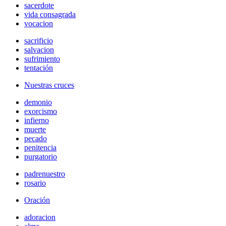
sacerdote
vida consagrada
vocacion
sacrificio
salvacion
sufrimiento
tentación
Nuestras cruces
demonio
exorcismo
infierno
muerte
pecado
penitencia
purgatorio
padrenuestro
rosario
Oración
adoracion