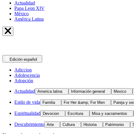
Actualidad
Papa Leon XIV
México
América Latina
Edición
español
Adiccion
Adolescencia
Adopción
Actualidad
America latina
Información general
Mexico
Estilo de vida
Familia
For Her &amp; For Men
Pareja y se
Espiritualidad
Devocion
Escritura
Misa y sacramentos
Descubrimiento
Arte
Cultura
Historia
Patrimonio