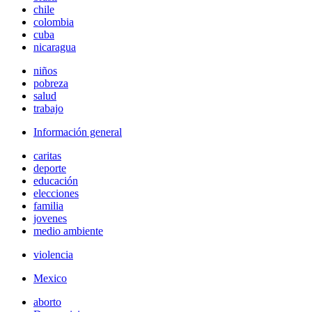
chile
colombia
cuba
nicaragua
niños
pobreza
salud
trabajo
Información general
caritas
deporte
educación
elecciones
familia
jovenes
medio ambiente
violencia
Mexico
aborto