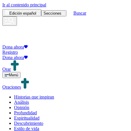
Ir al contenido principal
Buscar
Edición
español
Secciones
Dona ahora
Registro
Dona ahora
Orar
Menú
Oraciones
Historias que inspiran
Análisis
Opinión
Profundidad
Espiritualidad
Descubrimiento
Estilo de vida