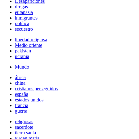
Desapariciones
drogas
eutanasia
inmigrantes
política
secuestro
libertad religiosa
Medio oriente
pakistan
ucrania
Mundo
áfrica
china
cristianos perseguidos
españa
estados unidos
francia
guerra
religiosas
sacerdote
tierra santa
virgen maria