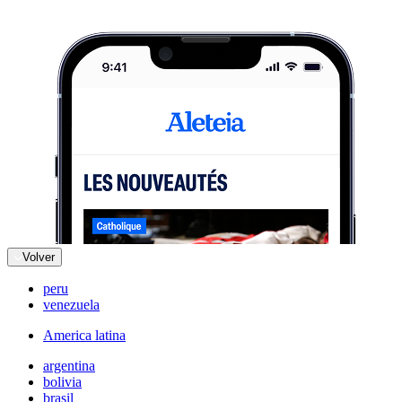
Volver
peru
venezuela
America latina
argentina
bolivia
brasil