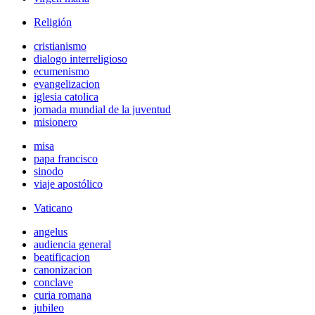
Religión
cristianismo
dialogo interreligioso
ecumenismo
evangelizacion
iglesia catolica
jornada mundial de la juventud
misionero
misa
papa francisco
sinodo
viaje apostólico
Vaticano
angelus
audiencia general
beatificacion
canonizacion
conclave
curia romana
jubileo