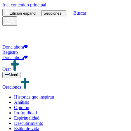
Ir al contenido principal
Buscar
Edición
español
Secciones
Dona ahora
Registro
Dona ahora
Orar
Menú
Oraciones
Historias que inspiran
Análisis
Opinión
Profundidad
Espiritualidad
Descubrimiento
Estilo de vida