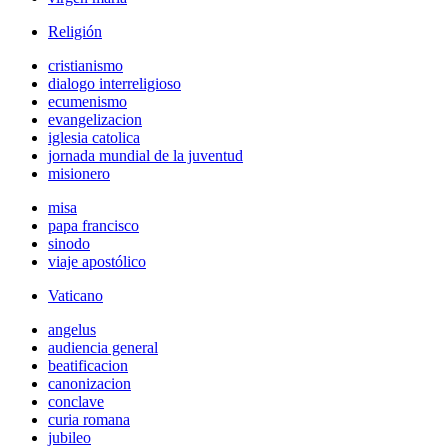
Religión
cristianismo
dialogo interreligioso
ecumenismo
evangelizacion
iglesia catolica
jornada mundial de la juventud
misionero
misa
papa francisco
sinodo
viaje apostólico
Vaticano
angelus
audiencia general
beatificacion
canonizacion
conclave
curia romana
jubileo