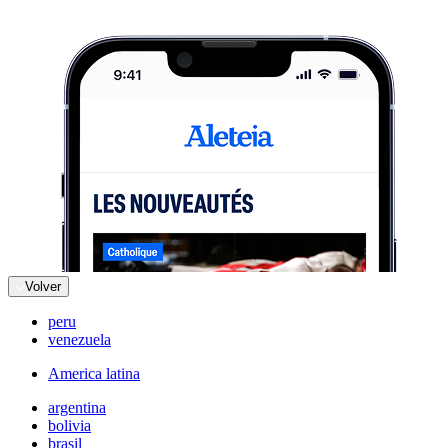
Volver
peru
venezuela
America latina
argentina
bolivia
brasil