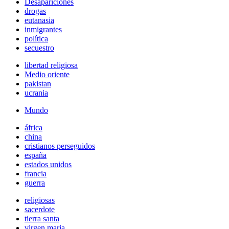
Desapariciones
drogas
eutanasia
inmigrantes
política
secuestro
libertad religiosa
Medio oriente
pakistan
ucrania
Mundo
áfrica
china
cristianos perseguidos
españa
estados unidos
francia
guerra
religiosas
sacerdote
tierra santa
virgen maria