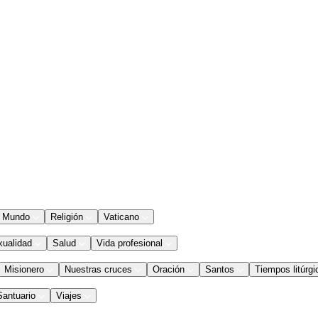
Mundo
Religión
Vaticano
xualidad
Salud
Vida profesional
Misionero
Nuestras cruces
Oración
Santos
Tiempos litúrgi
Santuario
Viajes