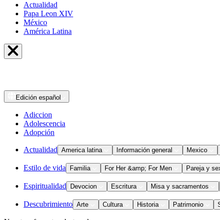
Actualidad
Papa Leon XIV
México
América Latina
Edición
español
Adiccion
Adolescencia
Adopción
Actualidad
America latina
Información general
Mexico
Estilo de vida
Familia
For Her &amp; For Men
Pareja y se
Espiritualidad
Devocion
Escritura
Misa y sacramentos
Descubrimiento
Arte
Cultura
Historia
Patrimonio