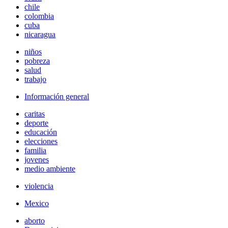
chile
colombia
cuba
nicaragua
niños
pobreza
salud
trabajo
Información general
caritas
deporte
educación
elecciones
familia
jovenes
medio ambiente
violencia
Mexico
aborto