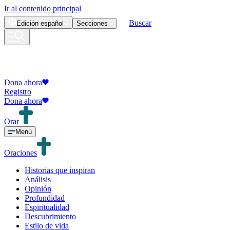
Ir al contenido principal
Buscar
Edición
español
Secciones
Dona ahora
Registro
Dona ahora
Orar
Menú
Oraciones
Historias que inspiran
Análisis
Opinión
Profundidad
Espiritualidad
Descubrimiento
Estilo de vida