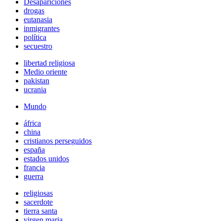
Desapariciones
drogas
eutanasia
inmigrantes
política
secuestro
libertad religiosa
Medio oriente
pakistan
ucrania
Mundo
áfrica
china
cristianos perseguidos
españa
estados unidos
francia
guerra
religiosas
sacerdote
tierra santa
virgen maria