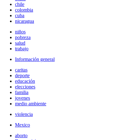
chile
colombia
cuba
nicaragua
niños
pobreza
salud
trabajo
Información general
caritas
deporte
educación
elecciones
familia
jovenes
medio ambiente
violencia
Mexico
aborto