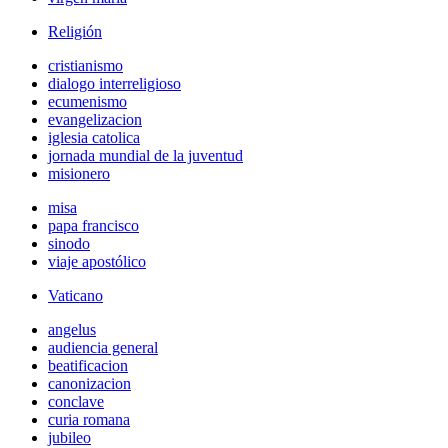
Religión
cristianismo
dialogo interreligioso
ecumenismo
evangelizacion
iglesia catolica
jornada mundial de la juventud
misionero
misa
papa francisco
sinodo
viaje apostólico
Vaticano
angelus
audiencia general
beatificacion
canonizacion
conclave
curia romana
jubileo