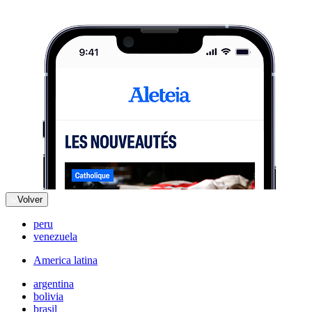
Volver
peru
venezuela
America latina
argentina
bolivia
brasil