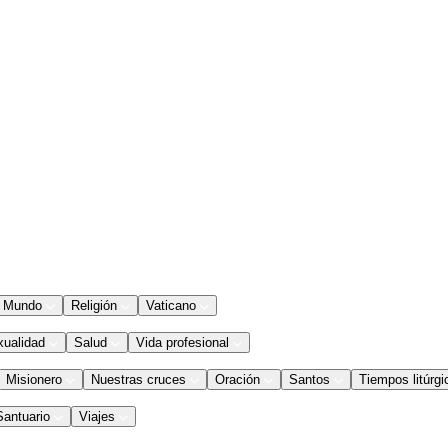
Mundo
Religión
Vaticano
xualidad
Salud
Vida profesional
Misionero
Nuestras cruces
Oración
Santos
Tiempos litúrgi
Santuario
Viajes