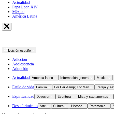
Actualidad
Papa Leon XIV
México
América Latina
Edición
español
Adiccion
Adolescencia
Adopción
Actualidad
America latina
Información general
Mexico
Estilo de vida
Familia
For Her &amp; For Men
Pareja y se
Espiritualidad
Devocion
Escritura
Misa y sacramentos
Descubrimiento
Arte
Cultura
Historia
Patrimonio