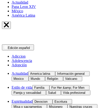
Actualidad
Papa Leon XIV
México
América Latina
Edición
español
Adiccion
Adolescencia
Adopción
Actualidad
America latina
Información general
Mexico
Mundo
Religión
Vaticano
Estilo de vida
Familia
For Her &amp; For Men
Pareja y sexualidad
Salud
Vida profesional
Espiritualidad
Devocion
Escritura
Misa y sacramentos
Misionero
Nuestras cruces