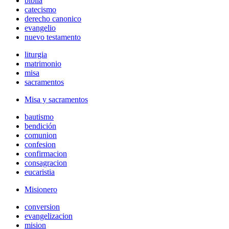
biblia
catecismo
derecho canonico
evangelio
nuevo testamento
liturgia
matrimonio
misa
sacramentos
Misa y sacramentos
bautismo
bendición
comunion
confesion
confirmacion
consagracion
eucaristia
Misionero
conversion
evangelizacion
mision