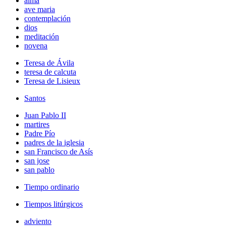
alma
ave maria
contemplación
dios
meditación
novena
Teresa de Ávila
teresa de calcuta
Teresa de Lisieux
Santos
Juan Pablo II
martires
Padre Pío
padres de la iglesia
san Francisco de Asís
san jose
san pablo
Tiempo ordinario
Tiempos litúrgicos
adviento