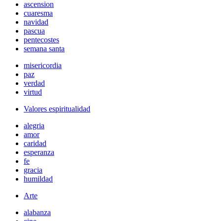
ascension
cuaresma
navidad
pascua
pentecostes
semana santa
misericordia
paz
verdad
virtud
Valores espiritualidad
alegria
amor
caridad
esperanza
fe
gracia
humildad
Arte
alabanza