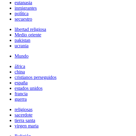
eutanasia
inmigrantes
política
secuestro
libertad religiosa
Medio oriente
pakistan
ucrania
Mundo
áfrica
china
cristianos perseguidos
españa
estados unidos
francia
guerra
religiosas
sacerdote
tierra santa
virgen maria