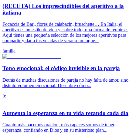
(RECETA) Los imprescindibles del aperitivo a la
italiana
Focaccia de Bari, flores de calabacín, bruschette… En Italia, el
aperitivo es un estilo de vida y, sobre todo, una forma de reunirse.
Aquí tienes una pequeña selección de los mejores aperitivos para
compartir y dar a tus veladas de verano un toque...
familia
Tono emocional: el código invisible en la pareja
Detrás de muchas discusiones de pareja no hay falta de amor, sino
distinto volumen emocional. Descubre cómo...
fe
Aumenta la esperanza en tu vida rezando cada día
Cuanto más hacemos oración, más capaces somos de tener
esperanza, confiando en Dios y en su misterioso plan...