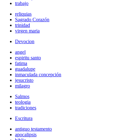
trabajo
reliquias
Sagrado Corazón
trinidad
virgen maria
Devocion
angel
espiritu santo
fatima
guadalupe
inmaculada concepción
jesucristo
milagro
Salmos
teologia
tradiciones
Escritura
antiguo testamento
apocalipsis