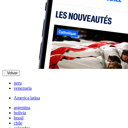
Volver
peru
venezuela
America latina
argentina
bolivia
brasil
chile