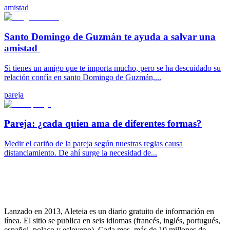
amistad
Santo Domingo de Guzmán te ayuda a salvar una
amistad
Si tienes un amigo que te importa mucho, pero se ha descuidado su
relación confía en santo Domingo de Guzmán,...
pareja
Pareja: ¿cada quien ama de diferentes formas?
Medir el cariño de la pareja según nuestras reglas causa
distanciamiento. De ahí surge la necesidad de...
Lanzado en 2013, Aleteia es un diario gratuito de información en
línea. El sitio se publica en seis idiomas (francés, inglés, portugués,
español, polaco y esloveno). Cada mes, más de 10 millones de