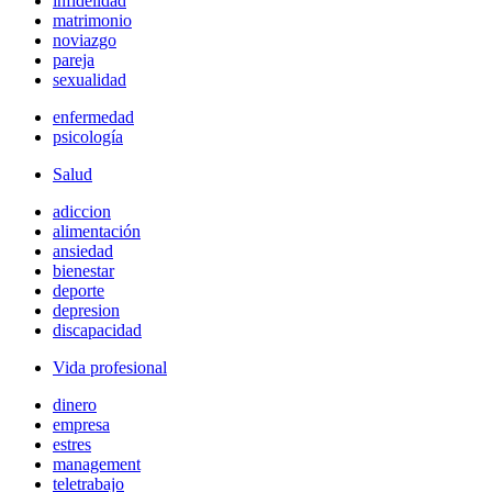
infidelidad
matrimonio
noviazgo
pareja
sexualidad
enfermedad
psicología
Salud
adiccion
alimentación
ansiedad
bienestar
deporte
depresion
discapacidad
Vida profesional
dinero
empresa
estres
management
teletrabajo