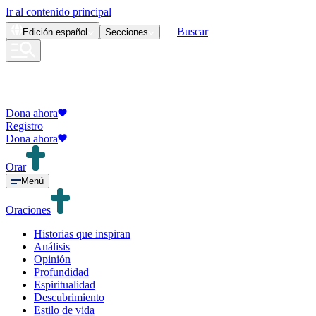
Ir al contenido principal
Buscar
Edición
español
Secciones
Dona ahora
Registro
Dona ahora
Orar
Menú
Oraciones
Historias que inspiran
Análisis
Opinión
Profundidad
Espiritualidad
Descubrimiento
Estilo de vida