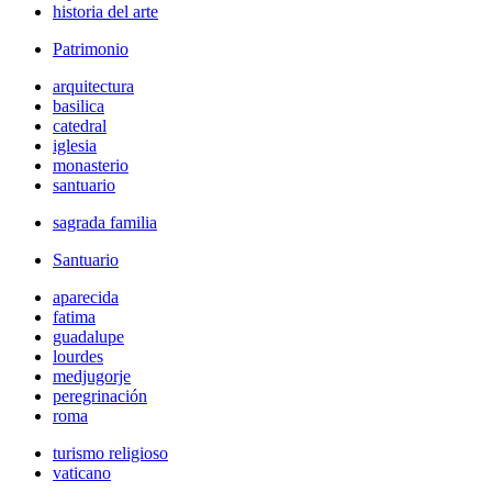
historia del arte
Patrimonio
arquitectura
basilica
catedral
iglesia
monasterio
santuario
sagrada familia
Santuario
aparecida
fatima
guadalupe
lourdes
medjugorje
peregrinación
roma
turismo religioso
vaticano