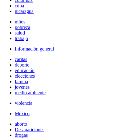
colombia
cuba
nicaragua
niños
pobreza
salud
trabajo
Información general
caritas
deporte
educación
elecciones
familia
jovenes
medio ambiente
violencia
Mexico
aborto
Desapariciones
drogas