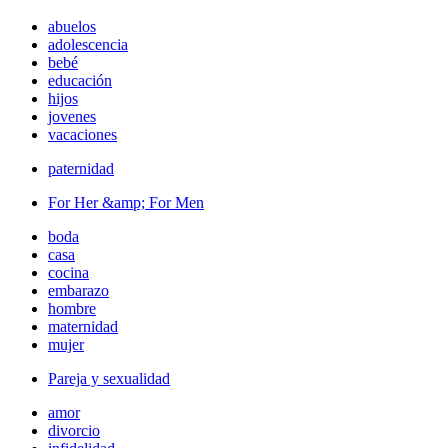
abuelos
adolescencia
bebé
educación
hijos
jovenes
vacaciones
paternidad
For Her &amp; For Men
boda
casa
cocina
embarazo
hombre
maternidad
mujer
Pareja y sexualidad
amor
divorcio