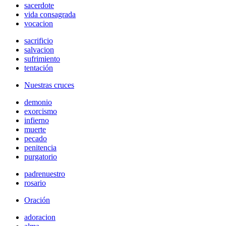
sacerdote
vida consagrada
vocacion
sacrificio
salvacion
sufrimiento
tentación
Nuestras cruces
demonio
exorcismo
infierno
muerte
pecado
penitencia
purgatorio
padrenuestro
rosario
Oración
adoracion