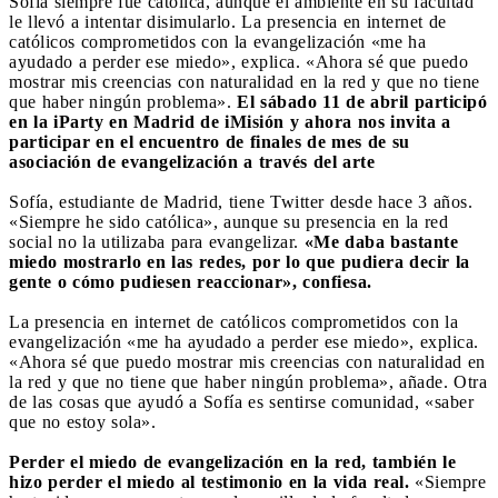
Sofía siempre fue católica, aunque el ambiente en su facultad
le llevó a intentar disimularlo. La presencia en internet de
católicos comprometidos con la evangelización «me ha
ayudado a perder ese miedo», explica. «Ahora sé que puedo
mostrar mis creencias con naturalidad en la red y que no tiene
que haber ningún problema».
El sábado 11 de abril participó
en la iParty en Madrid de iMisión y ahora nos invita a
participar en el encuentro de finales de mes de su
asociación de evangelización a través del arte
Sofía, estudiante de Madrid, tiene Twitter desde hace 3 años.
«Siempre he sido católica», aunque su presencia en la red
social no la utilizaba para evangelizar.
«Me daba bastante
miedo mostrarlo en las redes, por lo que pudiera decir la
gente o cómo pudiesen reaccionar», confiesa.
La presencia en internet de católicos comprometidos con la
evangelización «me ha ayudado a perder ese miedo», explica.
«Ahora sé que puedo mostrar mis creencias con naturalidad en
la red y que no tiene que haber ningún problema», añade. Otra
de las cosas que ayudó a Sofía es sentirse comunidad, «saber
que no estoy sola».
Perder el miedo de evangelización en la red, también le
hizo perder el miedo al testimonio en la vida real.
«Siempre