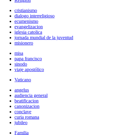
Religión
cristianismo
dialogo interreligioso
ecumenismo
evangelizacion
iglesia catolica
jornada mundial de la juventud
misionero
misa
papa francisco
sinodo
viaje apostólico
Vaticano
angelus
audiencia general
beatificacion
canonizacion
conclave
curia romana
jubileo
Familia