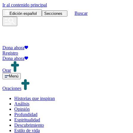
Ir al contenido principal
Buscar
Edición
español
Secciones
Dona ahora
Registro
Dona ahora
Orar
Menú
Oraciones
Historias que inspiran
Análisis
Opinión
Profundidad
Espiritualidad
Descubrimiento
Estilo de vida