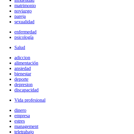
infidelidad
matrimonio
noviazgo
pareja
sexualidad
enfermedad
psicología
Salud
adiccion
alimentación
ansiedad
bienestar
deporte
depresion
discapacidad
Vida profesional
dinero
empresa
estres
management
teletrabajo