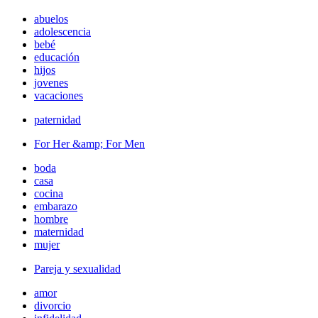
abuelos
adolescencia
bebé
educación
hijos
jovenes
vacaciones
paternidad
For Her &amp; For Men
boda
casa
cocina
embarazo
hombre
maternidad
mujer
Pareja y sexualidad
amor
divorcio