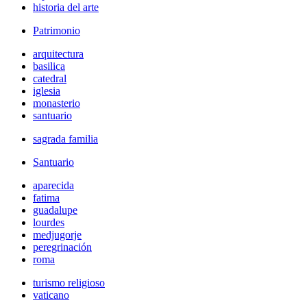
historia del arte
Patrimonio
arquitectura
basilica
catedral
iglesia
monasterio
santuario
sagrada familia
Santuario
aparecida
fatima
guadalupe
lourdes
medjugorje
peregrinación
roma
turismo religioso
vaticano