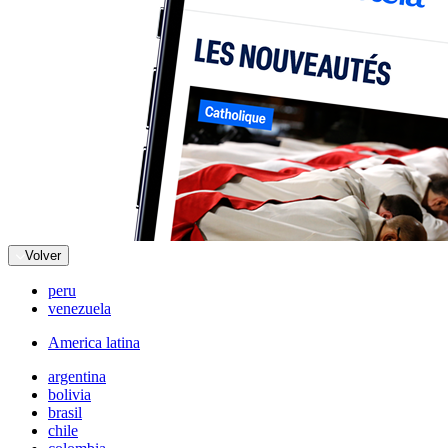
Volver
peru
venezuela
America latina
argentina
bolivia
brasil
chile