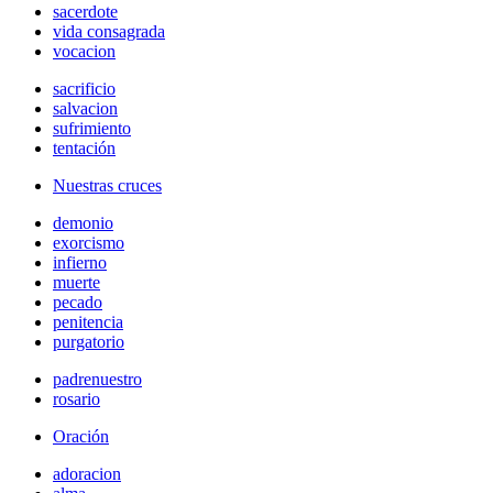
sacerdote
vida consagrada
vocacion
sacrificio
salvacion
sufrimiento
tentación
Nuestras cruces
demonio
exorcismo
infierno
muerte
pecado
penitencia
purgatorio
padrenuestro
rosario
Oración
adoracion