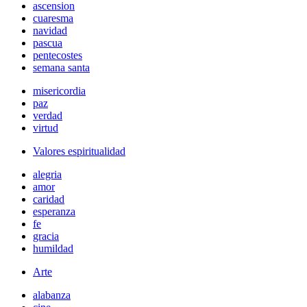
ascension
cuaresma
navidad
pascua
pentecostes
semana santa
misericordia
paz
verdad
virtud
Valores espiritualidad
alegria
amor
caridad
esperanza
fe
gracia
humildad
Arte
alabanza