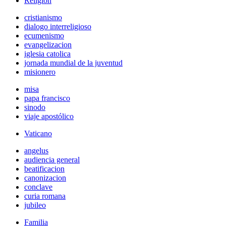
Religión
cristianismo
dialogo interreligioso
ecumenismo
evangelizacion
iglesia catolica
jornada mundial de la juventud
misionero
misa
papa francisco
sinodo
viaje apostólico
Vaticano
angelus
audiencia general
beatificacion
canonizacion
conclave
curia romana
jubileo
Familia