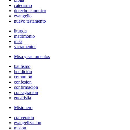
biblia
catecismo
derecho canonico
evangelio
nuevo testamento
liturgia
matrimonio
misa
sacramentos
Misa y sacramentos
bautismo
bendición
comunion
confesion
confirmacion
consagracion
eucaristia
Misionero
conversion
evangelizacion
mision