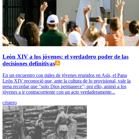
León XIV a los jóvenes: el verdadero poder de las
decisiones definitivas
En un encuentro con miles de jóvenes reunidos en Asís, el Papa
León XIV reconoció que, ante la cultura de lo provisional, vale la
pena recordar que "solo Dios permanece"; por ello, animó a los
jóvenes a ir contracorriente con un acto verdaderamente...
cristero