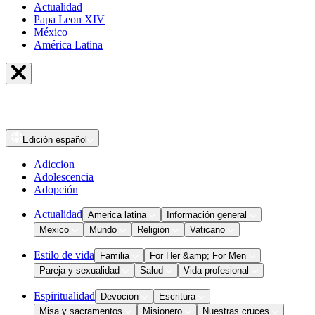
Actualidad
Papa Leon XIV
México
América Latina
Edición
español
Adiccion
Adolescencia
Adopción
Actualidad
America latina
Información general
Mexico
Mundo
Religión
Vaticano
Estilo de vida
Familia
For Her &amp; For Men
Pareja y sexualidad
Salud
Vida profesional
Espiritualidad
Devocion
Escritura
Misa y sacramentos
Misionero
Nuestras cruces