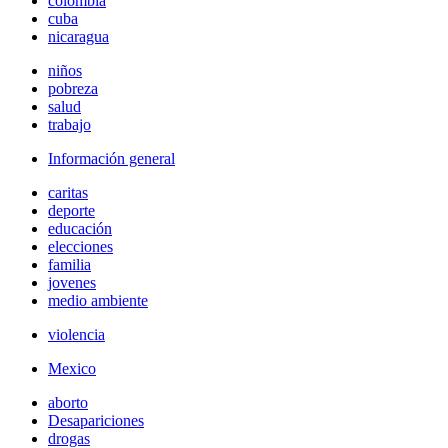
colombia
cuba
nicaragua
niños
pobreza
salud
trabajo
Información general
caritas
deporte
educación
elecciones
familia
jovenes
medio ambiente
violencia
Mexico
aborto
Desapariciones
drogas