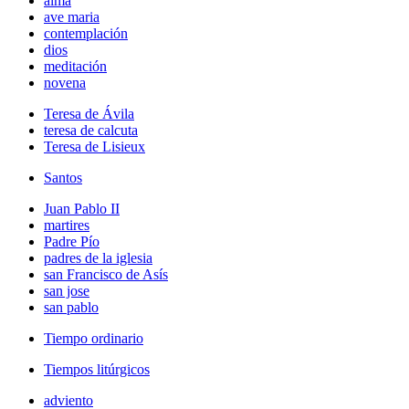
alma
ave maria
contemplación
dios
meditación
novena
Teresa de Ávila
teresa de calcuta
Teresa de Lisieux
Santos
Juan Pablo II
martires
Padre Pío
padres de la iglesia
san Francisco de Asís
san jose
san pablo
Tiempo ordinario
Tiempos litúrgicos
adviento