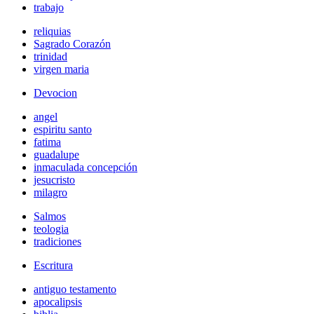
trabajo
reliquias
Sagrado Corazón
trinidad
virgen maria
Devocion
angel
espiritu santo
fatima
guadalupe
inmaculada concepción
jesucristo
milagro
Salmos
teologia
tradiciones
Escritura
antiguo testamento
apocalipsis