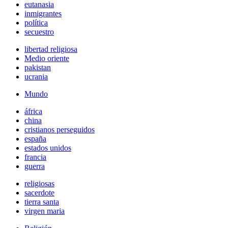
eutanasia
inmigrantes
política
secuestro
libertad religiosa
Medio oriente
pakistan
ucrania
Mundo
áfrica
china
cristianos perseguidos
españa
estados unidos
francia
guerra
religiosas
sacerdote
tierra santa
virgen maria