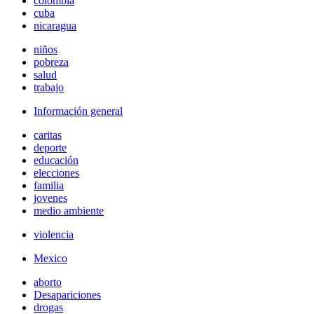
colombia
cuba
nicaragua
niños
pobreza
salud
trabajo
Información general
caritas
deporte
educación
elecciones
familia
jovenes
medio ambiente
violencia
Mexico
aborto
Desapariciones
drogas