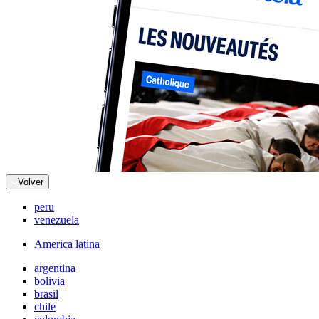
Volver
peru
venezuela
America latina
argentina
bolivia
brasil
chile