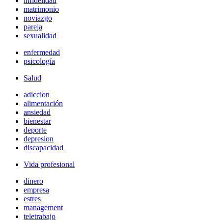
infidelidad
matrimonio
noviazgo
pareja
sexualidad
enfermedad
psicología
Salud
adiccion
alimentación
ansiedad
bienestar
deporte
depresion
discapacidad
Vida profesional
dinero
empresa
estres
management
teletrabajo