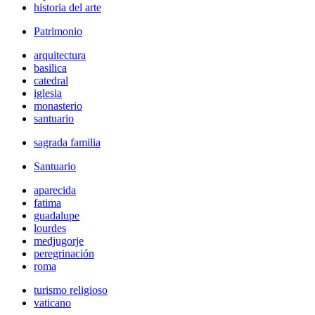
historia del arte
Patrimonio
arquitectura
basilica
catedral
iglesia
monasterio
santuario
sagrada familia
Santuario
aparecida
fatima
guadalupe
lourdes
medjugorje
peregrinación
roma
turismo religioso
vaticano