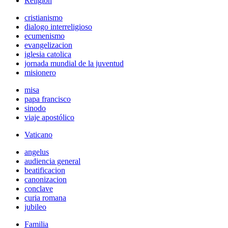
Religión
cristianismo
dialogo interreligioso
ecumenismo
evangelizacion
iglesia catolica
jornada mundial de la juventud
misionero
misa
papa francisco
sinodo
viaje apostólico
Vaticano
angelus
audiencia general
beatificacion
canonizacion
conclave
curia romana
jubileo
Familia