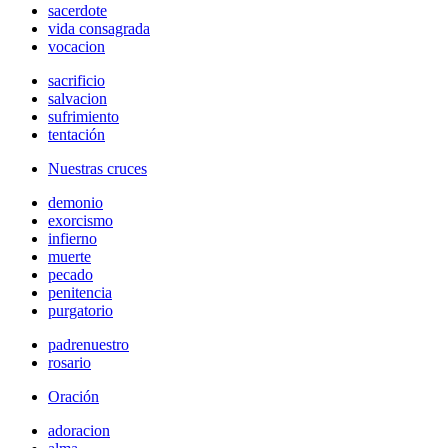
sacerdote
vida consagrada
vocacion
sacrificio
salvacion
sufrimiento
tentación
Nuestras cruces
demonio
exorcismo
infierno
muerte
pecado
penitencia
purgatorio
padrenuestro
rosario
Oración
adoracion