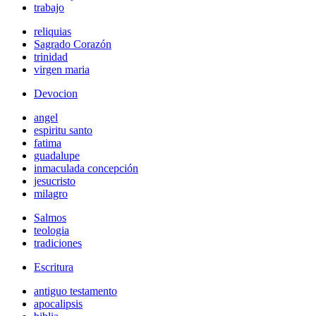
trabajo
reliquias
Sagrado Corazón
trinidad
virgen maria
Devocion
angel
espiritu santo
fatima
guadalupe
inmaculada concepción
jesucristo
milagro
Salmos
teologia
tradiciones
Escritura
antiguo testamento
apocalipsis