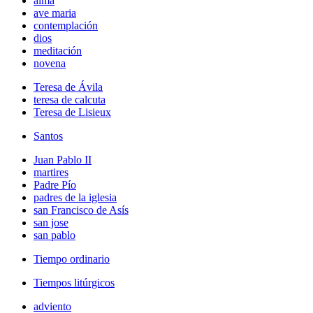
alma
ave maria
contemplación
dios
meditación
novena
Teresa de Ávila
teresa de calcuta
Teresa de Lisieux
Santos
Juan Pablo II
martires
Padre Pío
padres de la iglesia
san Francisco de Asís
san jose
san pablo
Tiempo ordinario
Tiempos litúrgicos
adviento