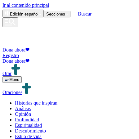
Ir al contenido principal
Buscar
Edición
español
Secciones
Dona ahora
Registro
Dona ahora
Orar
Menú
Oraciones
Historias que inspiran
Análisis
Opinión
Profundidad
Espiritualidad
Descubrimiento
Estilo de vida