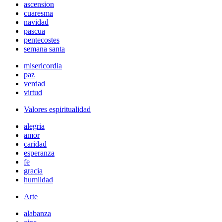
ascension
cuaresma
navidad
pascua
pentecostes
semana santa
misericordia
paz
verdad
virtud
Valores espiritualidad
alegria
amor
caridad
esperanza
fe
gracia
humildad
Arte
alabanza