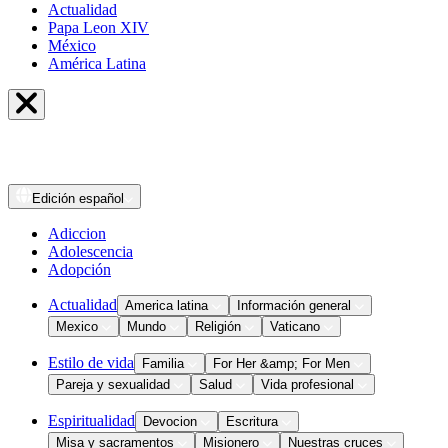
Actualidad
Papa Leon XIV
México
América Latina
Edición
español
Adiccion
Adolescencia
Adopción
Actualidad
America latina
Información general
Mexico
Mundo
Religión
Vaticano
Estilo de vida
Familia
For Her &amp; For Men
Pareja y sexualidad
Salud
Vida profesional
Espiritualidad
Devocion
Escritura
Misa y sacramentos
Misionero
Nuestras cruces