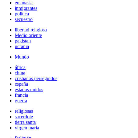
eutanasia
inmigrantes
política
secuestro
libertad religiosa
Medio oriente
pakistan
ucrania
Mundo
áfrica
china
cristianos perseguidos
españa
estados unidos
francia
guerra
religiosas
sacerdote
tierra santa
virgen maria