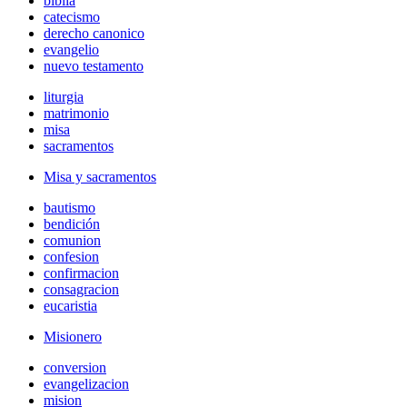
biblia
catecismo
derecho canonico
evangelio
nuevo testamento
liturgia
matrimonio
misa
sacramentos
Misa y sacramentos
bautismo
bendición
comunion
confesion
confirmacion
consagracion
eucaristia
Misionero
conversion
evangelizacion
mision