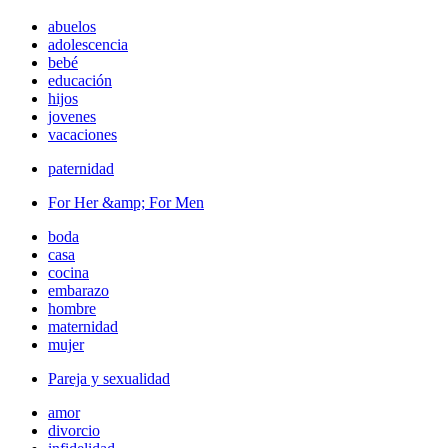
abuelos
adolescencia
bebé
educación
hijos
jovenes
vacaciones
paternidad
For Her &amp; For Men
boda
casa
cocina
embarazo
hombre
maternidad
mujer
Pareja y sexualidad
amor
divorcio