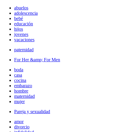
abuelos
adolescencia
bebé
educación
hijos
jovenes
vacaciones
paternidad
For Her &amp; For Men
boda
casa
cocina
embarazo
hombre
maternidad
mujer
Pareja y sexualidad
amor
divorcio