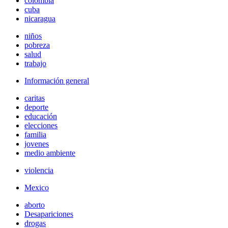
colombia
cuba
nicaragua
niños
pobreza
salud
trabajo
Información general
caritas
deporte
educación
elecciones
familia
jovenes
medio ambiente
violencia
Mexico
aborto
Desapariciones
drogas