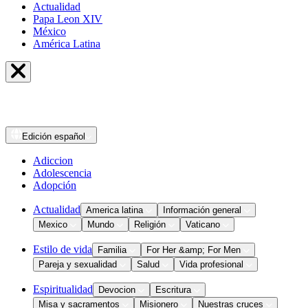
Actualidad
Papa Leon XIV
México
América Latina
Edición
español
Adiccion
Adolescencia
Adopción
Actualidad
America latina
Información general
Mexico
Mundo
Religión
Vaticano
Estilo de vida
Familia
For Her &amp; For Men
Pareja y sexualidad
Salud
Vida profesional
Espiritualidad
Devocion
Escritura
Misa y sacramentos
Misionero
Nuestras cruces