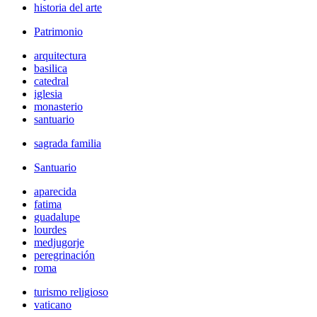
historia del arte
Patrimonio
arquitectura
basilica
catedral
iglesia
monasterio
santuario
sagrada familia
Santuario
aparecida
fatima
guadalupe
lourdes
medjugorje
peregrinación
roma
turismo religioso
vaticano