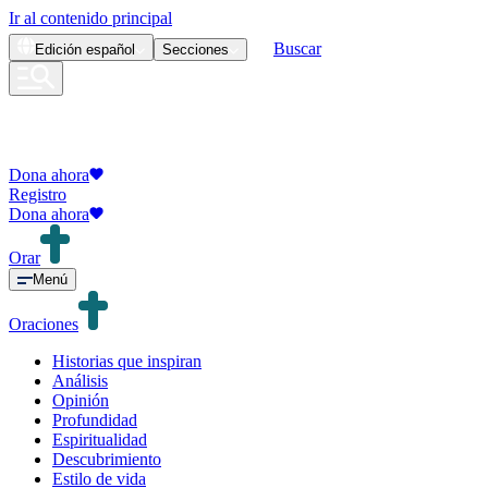
Ir al contenido principal
Buscar
Edición
español
Secciones
Dona ahora
Registro
Dona ahora
Orar
Menú
Oraciones
Historias que inspiran
Análisis
Opinión
Profundidad
Espiritualidad
Descubrimiento
Estilo de vida