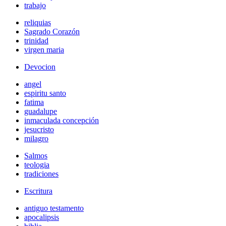
trabajo
reliquias
Sagrado Corazón
trinidad
virgen maria
Devocion
angel
espiritu santo
fatima
guadalupe
inmaculada concepción
jesucristo
milagro
Salmos
teologia
tradiciones
Escritura
antiguo testamento
apocalipsis