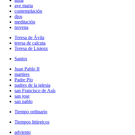
alma
ave maria
contemplación
dios
meditación
novena
Teresa de Ávila
teresa de calcuta
Teresa de Lisieux
Santos
Juan Pablo II
martires
Padre Pío
padres de la iglesia
san Francisco de Asís
san jose
san pablo
Tiempo ordinario
Tiempos litúrgicos
adviento