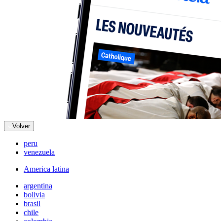
Volver
peru
venezuela
America latina
argentina
bolivia
brasil
chile