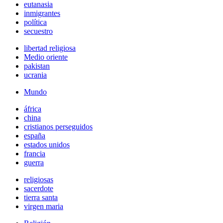
eutanasia
inmigrantes
política
secuestro
libertad religiosa
Medio oriente
pakistan
ucrania
Mundo
áfrica
china
cristianos perseguidos
españa
estados unidos
francia
guerra
religiosas
sacerdote
tierra santa
virgen maria