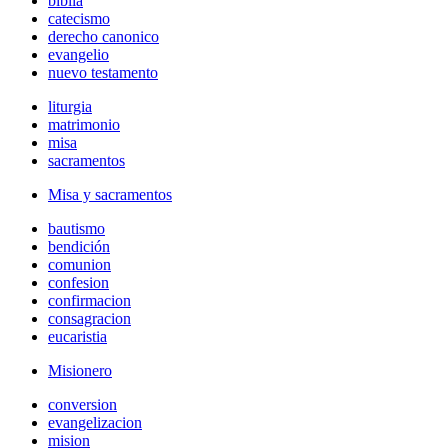
biblia
catecismo
derecho canonico
evangelio
nuevo testamento
liturgia
matrimonio
misa
sacramentos
Misa y sacramentos
bautismo
bendición
comunion
confesion
confirmacion
consagracion
eucaristia
Misionero
conversion
evangelizacion
mision