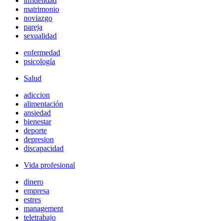
infidelidad
matrimonio
noviazgo
pareja
sexualidad
enfermedad
psicología
Salud
adiccion
alimentación
ansiedad
bienestar
deporte
depresion
discapacidad
Vida profesional
dinero
empresa
estres
management
teletrabajo