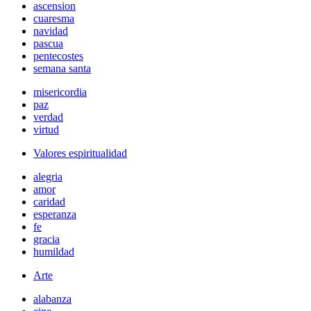
ascension
cuaresma
navidad
pascua
pentecostes
semana santa
misericordia
paz
verdad
virtud
Valores espiritualidad
alegria
amor
caridad
esperanza
fe
gracia
humildad
Arte
alabanza