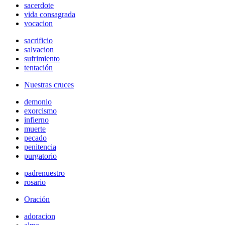
sacerdote
vida consagrada
vocacion
sacrificio
salvacion
sufrimiento
tentación
Nuestras cruces
demonio
exorcismo
infierno
muerte
pecado
penitencia
purgatorio
padrenuestro
rosario
Oración
adoracion