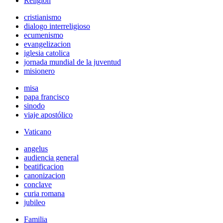
Religión
cristianismo
dialogo interreligioso
ecumenismo
evangelizacion
iglesia catolica
jornada mundial de la juventud
misionero
misa
papa francisco
sinodo
viaje apostólico
Vaticano
angelus
audiencia general
beatificacion
canonizacion
conclave
curia romana
jubileo
Familia