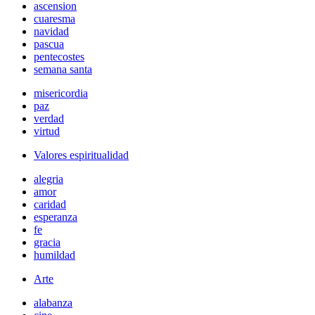
ascension
cuaresma
navidad
pascua
pentecostes
semana santa
misericordia
paz
verdad
virtud
Valores espiritualidad
alegria
amor
caridad
esperanza
fe
gracia
humildad
Arte
alabanza