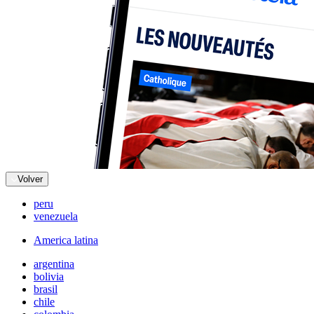
Volver
peru
venezuela
America latina
argentina
bolivia
brasil
chile