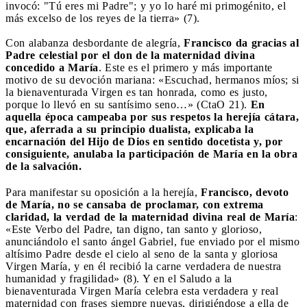
invocó: "Tú eres mi Padre"; y yo lo haré mi primogénito, el
más excelso de los reyes de la tierra» (7).
Con alabanza desbordante de alegría,
Francisco da gracias al
Padre celestial por el don de la maternidad divina
concedido a María
. Este es el primero y más importante
motivo de su devoción mariana: «Escuchad, hermanos míos; si
la bienaventurada Virgen es tan honrada, como es justo,
porque lo llevó en su santísimo seno…» (CtaO 21).
En
aquella época campeaba por sus respetos la herejía cátara,
que, aferrada a su principio dualista, explicaba la
encarnación del Hijo de Dios en sentido docetista y, por
consiguiente, anulaba la participación de María en la obra
de la salvación.
Para manifestar su oposición a la herejía,
Francisco, devoto
de María, no se cansaba de proclamar, con extrema
claridad, la verdad de la maternidad divina real de María
:
«Este Verbo del Padre, tan digno, tan santo y glorioso,
anunciándolo el santo ángel Gabriel, fue enviado por el mismo
altísimo Padre desde el cielo al seno de la santa y gloriosa
Virgen María, y en él recibió la carne verdadera de nuestra
humanidad y fragilidad» (8). Y en el Saludo a la
bienaventurada Virgen María celebra esta verdadera y real
maternidad con frases siempre nuevas, dirigiéndose a ella de