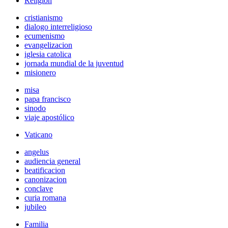
Religión
cristianismo
dialogo interreligioso
ecumenismo
evangelizacion
iglesia catolica
jornada mundial de la juventud
misionero
misa
papa francisco
sinodo
viaje apostólico
Vaticano
angelus
audiencia general
beatificacion
canonizacion
conclave
curia romana
jubileo
Familia