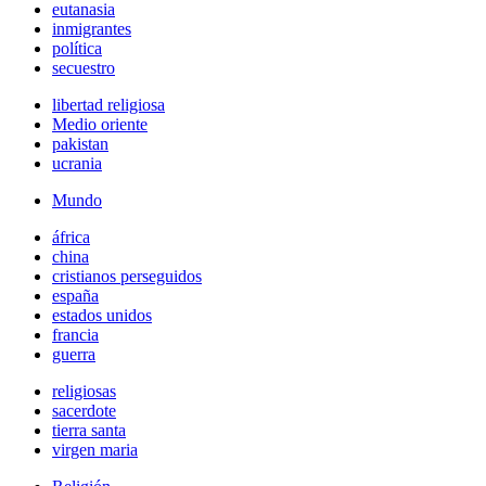
eutanasia
inmigrantes
política
secuestro
libertad religiosa
Medio oriente
pakistan
ucrania
Mundo
áfrica
china
cristianos perseguidos
españa
estados unidos
francia
guerra
religiosas
sacerdote
tierra santa
virgen maria