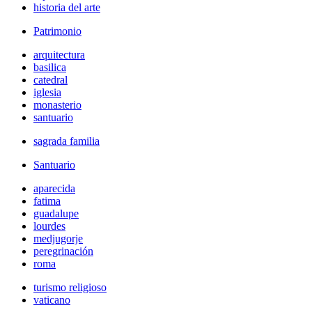
historia del arte
Patrimonio
arquitectura
basilica
catedral
iglesia
monasterio
santuario
sagrada familia
Santuario
aparecida
fatima
guadalupe
lourdes
medjugorje
peregrinación
roma
turismo religioso
vaticano