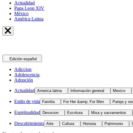
Actualidad
Papa Leon XIV
México
América Latina
Edición
español
Adiccion
Adolescencia
Adopción
Actualidad
America latina
Información general
Mexico
Estilo de vida
Familia
For Her &amp; For Men
Pareja y se
Espiritualidad
Devocion
Escritura
Misa y sacramentos
Descubrimiento
Arte
Cultura
Historia
Patrimonio