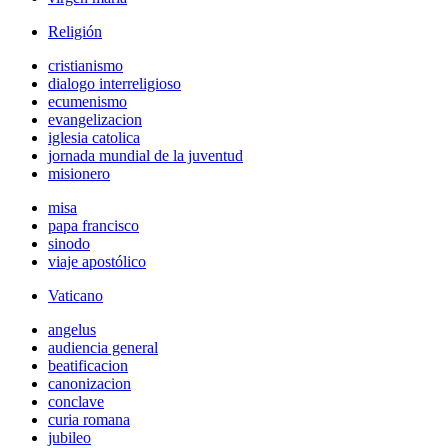
Religión
cristianismo
dialogo interreligioso
ecumenismo
evangelizacion
iglesia catolica
jornada mundial de la juventud
misionero
misa
papa francisco
sinodo
viaje apostólico
Vaticano
angelus
audiencia general
beatificacion
canonizacion
conclave
curia romana
jubileo