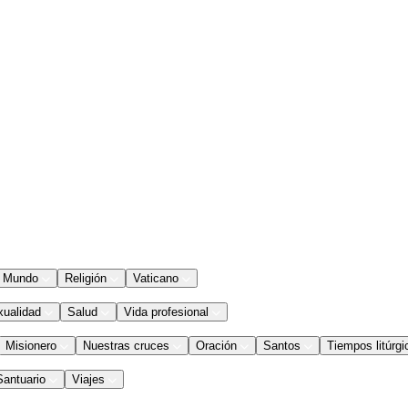
Mundo
Religión
Vaticano
xualidad
Salud
Vida profesional
Misionero
Nuestras cruces
Oración
Santos
Tiempos litúrgi
Santuario
Viajes