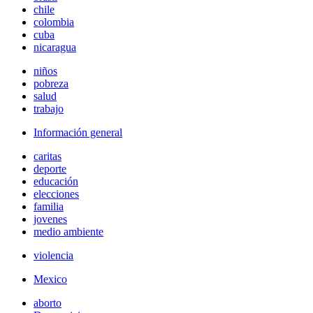
chile
colombia
cuba
nicaragua
niños
pobreza
salud
trabajo
Información general
caritas
deporte
educación
elecciones
familia
jovenes
medio ambiente
violencia
Mexico
aborto