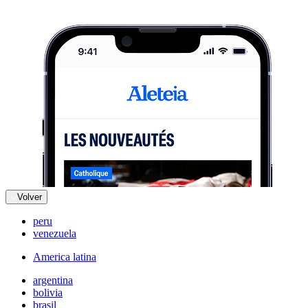
Volver
peru
venezuela
America latina
argentina
bolivia
brasil