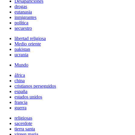
Desapariciones
drogas
eutanasia
inmigrantes
política
secuestro
libertad religiosa
Medio oriente
pakistan
ucrania
Mundo
áfrica
china
cristianos perseguidos
españa
estados unidos
francia
guerra
religiosas
sacerdote
tierra santa
virgen maria