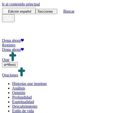
Ir al contenido principal
Buscar
Edición
español
Secciones
Dona ahora
Registro
Dona ahora
Orar
Menú
Oraciones
Historias que inspiran
Análisis
Opinión
Profundidad
Espiritualidad
Descubrimiento
Estilo de vida