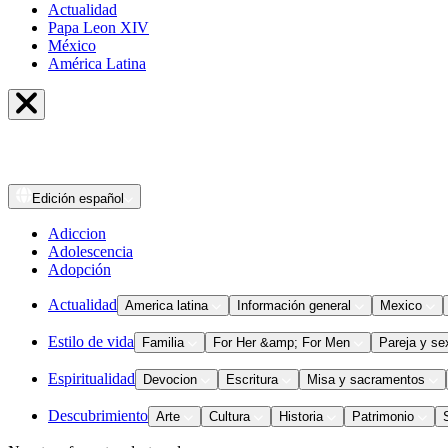
Actualidad
Papa Leon XIV
México
América Latina
Edición
español
Adiccion
Adolescencia
Adopción
Actualidad
America latina
Información general
Mexico
Estilo de vida
Familia
For Her &amp; For Men
Pareja y se
Espiritualidad
Devocion
Escritura
Misa y sacramentos
Descubrimiento
Arte
Cultura
Historia
Patrimonio