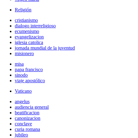
Religión
cristianismo
dialogo interreligioso
ecumenismo
evangelizacion
iglesia catolica
jornada mundial de la juventud
misionero
misa
papa francisco
sinodo
viaje apostólico
Vaticano
angelus
audiencia general
beatificacion
canonizacion
conclave
curia romana
jubileo