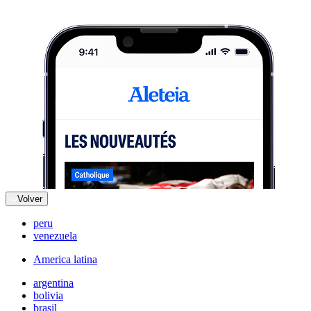
Volver
peru
venezuela
America latina
argentina
bolivia
brasil