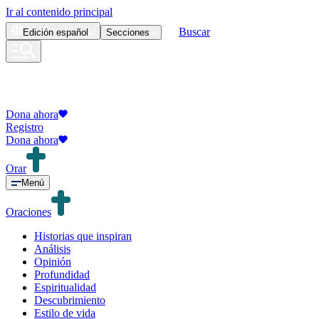
Ir al contenido principal
Buscar
Edición
español
Secciones
Dona ahora
Registro
Dona ahora
Orar
Menú
Oraciones
Historias que inspiran
Análisis
Opinión
Profundidad
Espiritualidad
Descubrimiento
Estilo de vida