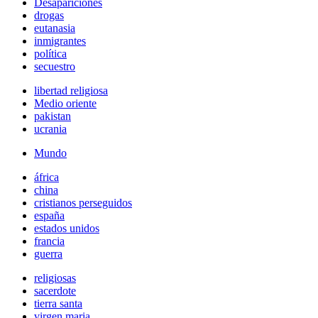
Desapariciones
drogas
eutanasia
inmigrantes
política
secuestro
libertad religiosa
Medio oriente
pakistan
ucrania
Mundo
áfrica
china
cristianos perseguidos
españa
estados unidos
francia
guerra
religiosas
sacerdote
tierra santa
virgen maria