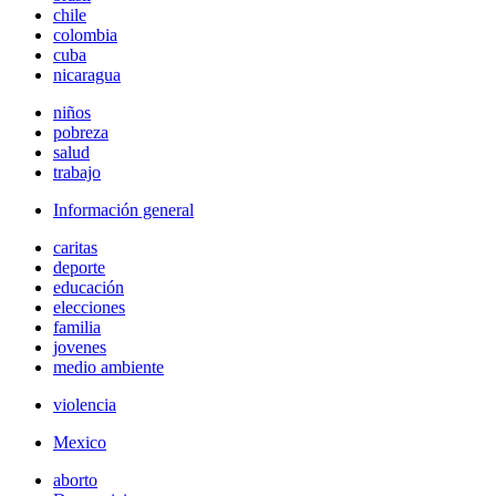
chile
colombia
cuba
nicaragua
niños
pobreza
salud
trabajo
Información general
caritas
deporte
educación
elecciones
familia
jovenes
medio ambiente
violencia
Mexico
aborto