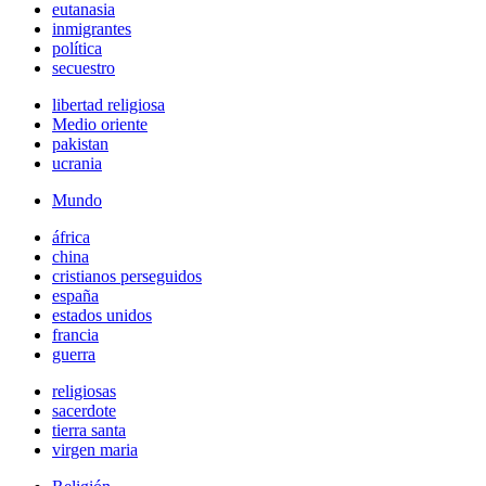
eutanasia
inmigrantes
política
secuestro
libertad religiosa
Medio oriente
pakistan
ucrania
Mundo
áfrica
china
cristianos perseguidos
españa
estados unidos
francia
guerra
religiosas
sacerdote
tierra santa
virgen maria