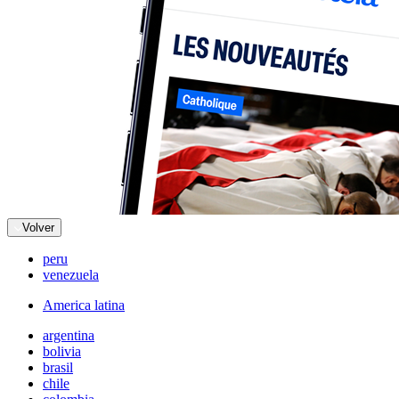
Volver
peru
venezuela
America latina
argentina
bolivia
brasil
chile