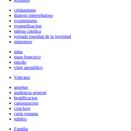
Religión
cristianismo
dialogo interreligioso
ecumenismo
evangelizacion
iglesia catolica
jornada mundial de la juventud
misionero
misa
papa francisco
sinodo
viaje apostólico
Vaticano
angelus
audiencia general
beatificacion
canonizacion
conclave
curia romana
jubileo
Familia