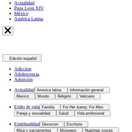
Actualidad
Papa Leon XIV
México
América Latina
Edición
español
Adiccion
Adolescencia
Adopción
Actualidad
America latina
Información general
Mexico
Mundo
Religión
Vaticano
Estilo de vida
Familia
For Her &amp; For Men
Pareja y sexualidad
Salud
Vida profesional
Espiritualidad
Devocion
Escritura
Misa y sacramentos
Misionero
Nuestras cruces