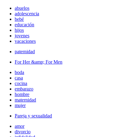
abuelos
adolescencia
bebé
educación
hijos
jovenes
vacaciones
paternidad
For Her &amp; For Men
boda
casa
cocina
embarazo
hombre
maternidad
mujer
Pareja y sexualidad
amor
divorcio