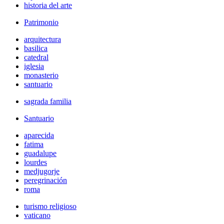
historia del arte
Patrimonio
arquitectura
basilica
catedral
iglesia
monasterio
santuario
sagrada familia
Santuario
aparecida
fatima
guadalupe
lourdes
medjugorje
peregrinación
roma
turismo religioso
vaticano