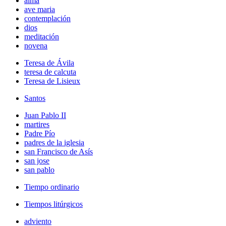
alma
ave maria
contemplación
dios
meditación
novena
Teresa de Ávila
teresa de calcuta
Teresa de Lisieux
Santos
Juan Pablo II
martires
Padre Pío
padres de la iglesia
san Francisco de Asís
san jose
san pablo
Tiempo ordinario
Tiempos litúrgicos
adviento