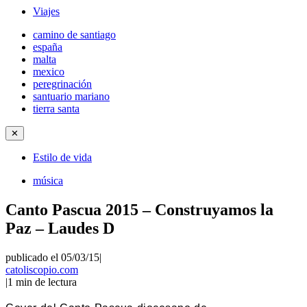
Viajes
camino de santiago
españa
malta
mexico
peregrinación
santuario mariano
tierra santa
✕
Estilo de vida
música
Canto Pascua 2015 – Construyamos la
Paz – Laudes D
publicado el 05/03/15
|
catoliscopio.com
|
1
min de lectura