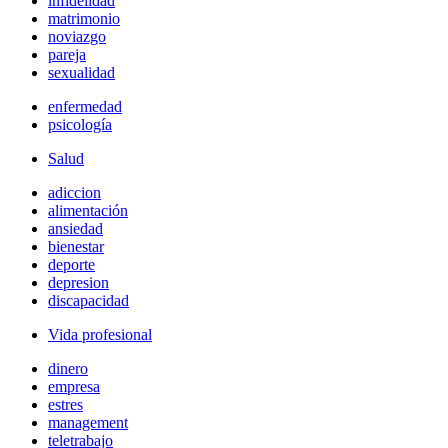
infidelidad
matrimonio
noviazgo
pareja
sexualidad
enfermedad
psicología
Salud
adiccion
alimentación
ansiedad
bienestar
deporte
depresion
discapacidad
Vida profesional
dinero
empresa
estres
management
teletrabajo