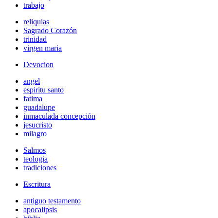
trabajo
reliquias
Sagrado Corazón
trinidad
virgen maria
Devocion
angel
espiritu santo
fatima
guadalupe
inmaculada concepción
jesucristo
milagro
Salmos
teologia
tradiciones
Escritura
antiguo testamento
apocalipsis