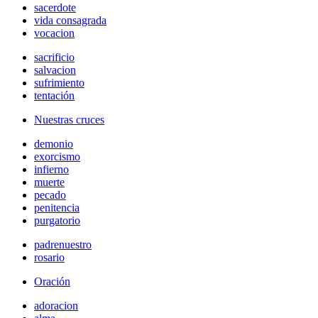
sacerdote
vida consagrada
vocacion
sacrificio
salvacion
sufrimiento
tentación
Nuestras cruces
demonio
exorcismo
infierno
muerte
pecado
penitencia
purgatorio
padrenuestro
rosario
Oración
adoracion