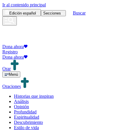
Ir al contenido principal
Buscar
Edición
español
Secciones
Dona ahora
Registro
Dona ahora
Orar
Menú
Oraciones
Historias que inspiran
Análisis
Opinión
Profundidad
Espiritualidad
Descubrimiento
Estilo de vida