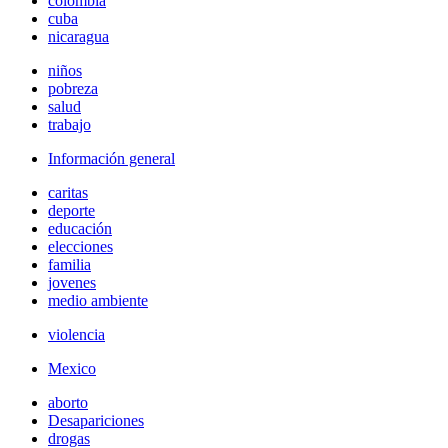
colombia
cuba
nicaragua
niños
pobreza
salud
trabajo
Información general
caritas
deporte
educación
elecciones
familia
jovenes
medio ambiente
violencia
Mexico
aborto
Desapariciones
drogas