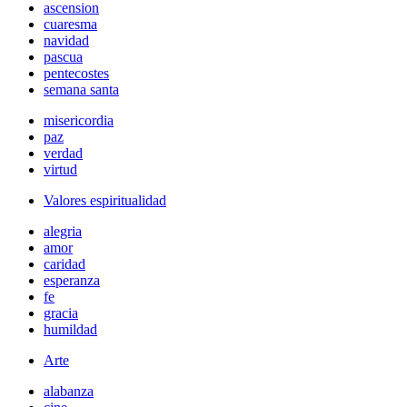
ascension
cuaresma
navidad
pascua
pentecostes
semana santa
misericordia
paz
verdad
virtud
Valores espiritualidad
alegria
amor
caridad
esperanza
fe
gracia
humildad
Arte
alabanza