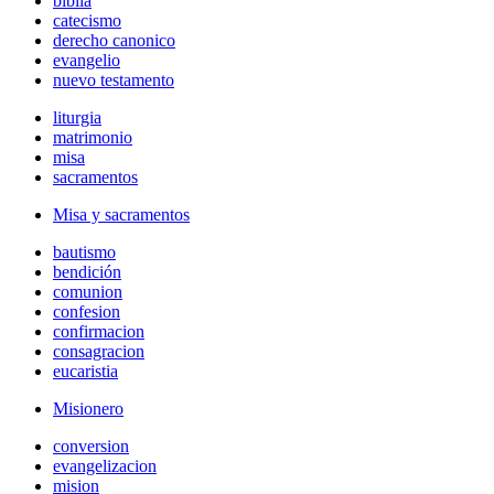
biblia
catecismo
derecho canonico
evangelio
nuevo testamento
liturgia
matrimonio
misa
sacramentos
Misa y sacramentos
bautismo
bendición
comunion
confesion
confirmacion
consagracion
eucaristia
Misionero
conversion
evangelizacion
mision